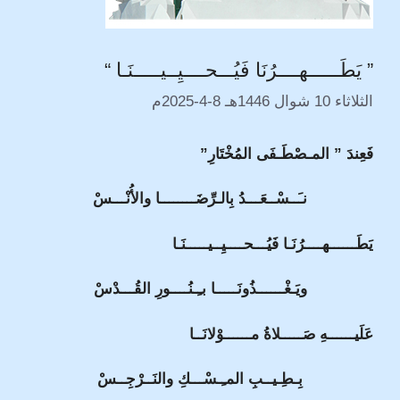
” يَطَــــــهــــرُنَا فَيُـــحــــيِــيـــــنَـا “
الثلاثاء 10 شوال 1446هـ 8-4-2025م
فَعِندَ ” المـصْطَـفَى المُخْتَارِ”
نـَــسْــعَـــدُ بِالـرِّضَــــــــا والأُنْـــسْ
يَطَــــــهــــرُنَـا فَيُـــحــــيِــيـــــنَـا
ويَـغْــــــذُونَـــــا بـِـنُــــورِ القُـــدْسْ
عَلَيــــــهِ صَـــــلاةُ مــــــوْلانَــا
بِـطِـيــبِ المـِـسْـــكِ والنَــرْجِــسْ