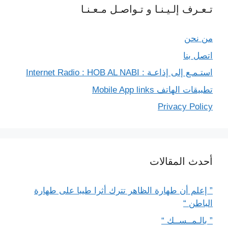
تـعـرف إلـيـنـا و تـواصـل مـعـنـا
من نحن
اتصل بنا
استـمـع إلى إذاعـة : Internet Radio : HOB AL NABI
تطبيقات الهاتف Mobile App links
Privacy Policy
أحدث المقالات
” إعلم أن طهارة الظاهر تترك أثرا طيبا على طهارة
الباطن “
” بالـمــســك “