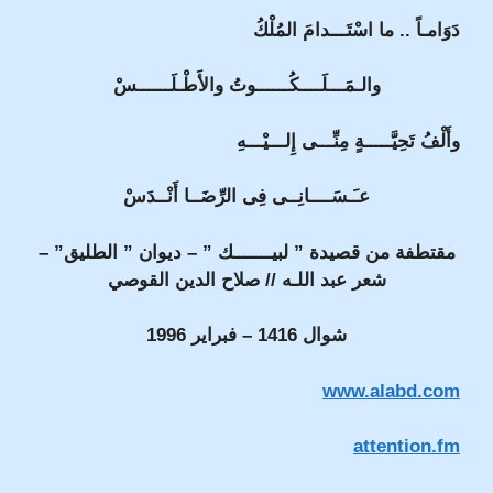
دَوَامـاً .. ما اسْتَـــدامَ المُلْكُ
والـمَـــلَــــكُــــــوتُ والأَطْـلَــــــسْ
وأَلْفُ تَحِيَّـــــةٍ مِنِّـــى إِلـــيْـــهِ
عـَـسَــــانِــى فِى الرِّضَــا أَنْــدَسْ
مقتطفة من قصيدة ” لبيـــــــك
” – ديوان ” الطليق” –
شعر عبد اللـه // صلاح الدين القوصي
شوال 1416 – فبراير 1996
www.alabd.com
attention.fm