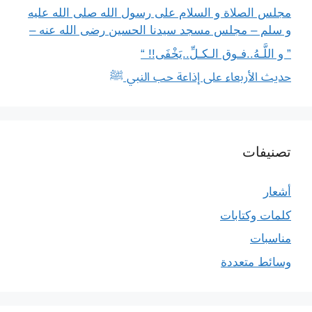
مجلس الصلاة و السلام على رسول الله صلى الله عليه
و سلم – مجلس مسجد سيدنا الحسين رضى الله عنه –
” و اللَّـهُ..فـوق الـكـلِّ..يَخْفَى!! “
حديث الأربعاء على إذاعة حب النبي ﷺ
تصنيفات
أشعار
كلمات وكتابات
مناسبات
وسائط متعددة