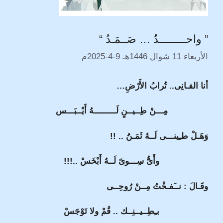
” واحـــــــــدُُ … صَــمَـدُ “
الأربعاء 11 شوال 1446هـ 9-4-2025م
أنا الفـانِى.. تُرابُ الأَرْضِ…
مِـــنْ طِــيــنٍ لَـــــــــهُ أَيْــبَـــس
وَهَـلْ طـِينـــى لَــهُ ثَمَـنُُ .. !!
وأَىُّ سِـــوىً لَــهُ أَبْخَسْ ..!!!
وقَـالَ : نــَفـخْتُ مِــنْ رُوحِــى
بـِطِــيــنِــك .. قُمْ ولا تَوْجَسْ