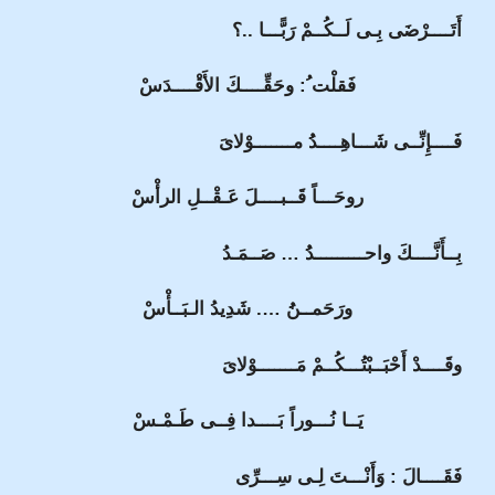
أَتَــــرْضَى بِـى لَــكُــمْ رَبًّـــا ..؟
فَقلْت ُ: وحَقِّــــكَ الأَقْــــدَسْ
فَــــإِنِّــى شَـــاهِــــدُُ مـــــــوْلاىَ
روحَـــاً قَــبــــلَ عَـقْــلِ الرأْسْ
بِــأَنَّــــكَ واحـــــــــدُُ … صَــمَـدُ
ورَحَمــنُُ …. شَدِيدُ الـبَــأْسْ
وقَــــدْ أَحْبَــبْتُـــكُــمْ مَـــــــوْلاىَ
يَــا نُـــوراً بَــــدا فِــى طَـمْـسْ
فَقَــــالَ : وَأَنْـــتَ لِـى سِـــرِّى