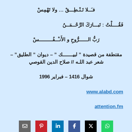
فـَــلا تَـنْـطِـــقْ … ولا تَهْمِسْ
فَقُــــلْتُ : تَبـــارَكَ الرَّحْــمَــنُ
رَبُّ الــــــرُّوحِ و الأَنـْــفُـــــــــسْ
مقتطفة من قصيدة ” لبيـــــــك
” – ديوان ” الطليق” –
شعر عبد اللـه // صلاح الدين القوصي
شوال 1416 – فبراير 1996
www.alabd.com
attention.fm