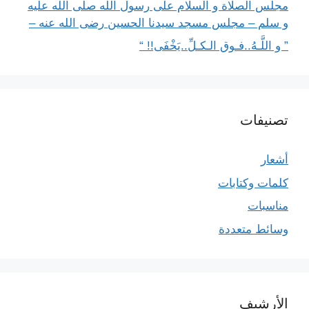
مجلس الصلاة و السلام على رسول الله صلى الله عليه
و سلم – مجلس مسجد سيدنا الحسين رضى الله عنه –
” و اللَّـهُ..فـوق الـكـلِّ..يَخْفَى!! “
تصنيفات
أشعار
كلمات وكتابات
مناسبات
وسائط متعددة
الأرشيف