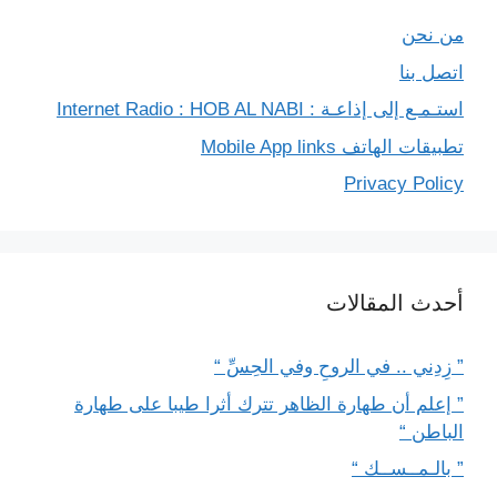
من نحن
اتصل بنا
استـمـع إلى إذاعـة : Internet Radio : HOB AL NABI
تطبيقات الهاتف Mobile App links
Privacy Policy
أحدث المقالات
” زِدِني .. في الروحِ وفي الحِسِّ “
” إعلم أن طهارة الظاهر تترك أثرا طيبا على طهارة
الباطن “
” بالـمــســك “