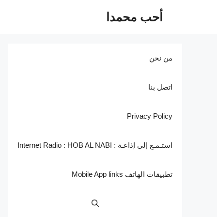
نتقل
أحب محمدا
لى
لمحتوى
من نحن
اتصل بنا
Privacy Policy
استـمـع إلى إذاعـة : Internet Radio : HOB AL NABI
تطبيقات الهاتف Mobile App links