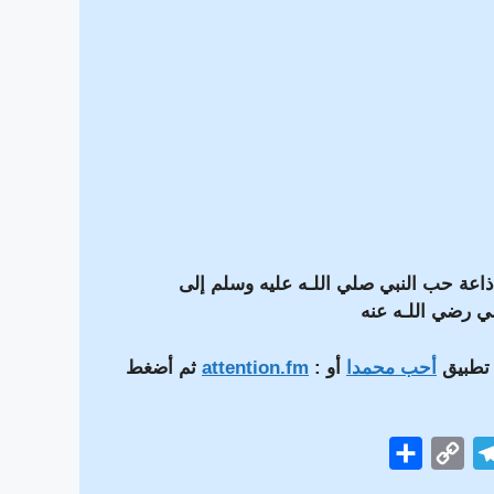
إذاعة حب النبي صلي اللـه عليه وسلم إلى
صي رضي اللـه عنه
 تطبيق
أحب محمدا
أو :
attention.fm
ثم أضغط
S
C
T
h
o
e