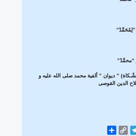
ِمُحَمَّدْ”
ِ “محمَّدْ”
ْـكاة) ” ديوان ” ألفية محمد صلى الله عليه و
لاح الدين القوصى
S
C
T