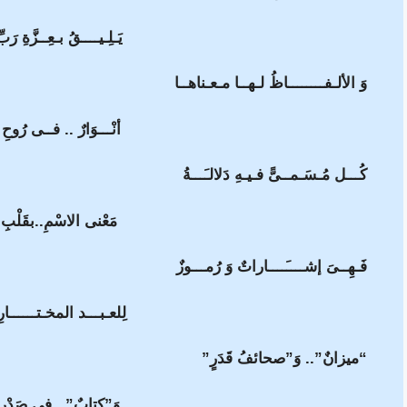
يَـلِـيــــقُ بـعِــزَّةِ رَ
وَ الألـفــــــــاظُ لـهــا مـعـناهــا
أنْـــوَارٌ .. فــى رُوحِ
كُـــل مُـسَـمــىًّ فـيـهِ دَلالـَـــةُ
مَعْنى الاسْمِ..بقَلْبِ
فَـهِــىَ إشــــَــــاراتٌ وَ رُمـــوزٌ
لِلعـبـــد المخـتــــــار
“ميزانٌ”.. وَ”صحائفُ قَدَرٍ”
وَ”كتابٌ”.. فى صَدْرِ