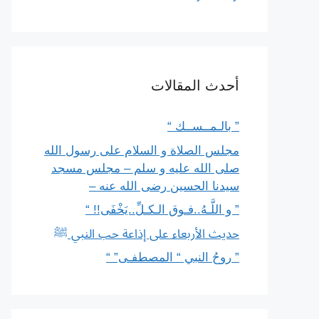
أحدث المقالات
” بالـمــســك “
مجلس الصلاة و السلام على رسول الله
صلى الله عليه و سلم – مجلس مسجد
سيدنا الحسين رضى الله عنه –
” و اللَّـهُ..فـوق الـكـلِّ..يَخْفَى!! “
حديث الأربعاء على إذاعة حب النبي ﷺ
” روحُ النبي “ المصطفـى” “