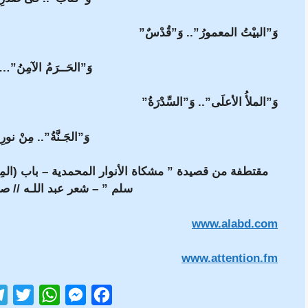
وَ”البيْتُ المعمورُ”.. وَ”قُدْسٌ”
وَ”الحَــرَمُ الآمِنُ”…”ل
وَ”الملأُ الأعلَى”.. وَ”السِّدْرَةُ”
وَ”الجَـنَّةُ”.. مِنْ نور
مقتطفة من قصيدة ” مشكاة الأنوار المحمدية – باب (المِش
سلم ” – شعر عبد اللـه // ص
www.alabd.com
www.attention.fm
T
W
M
F