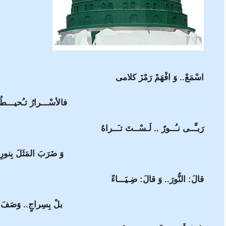
اسْمَعْ.. وَ افْهَمْ رَمْزَ كلامى
فالأسْـــرارُ تـُحيـــط
رَبـِّــى نـُــورٌ .. لَـسْــتَ تـَــراهُ
وَ ضَرَبَ المَثَلَ بِنور
قالَ: النُّورَ.. وَ قالَ: ضِـيَـــاءً
بلْ بِسِراجٍ.. وَصَفَ