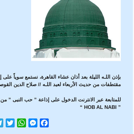
بإذن اللـه
الليلة بعد أذان عشاء القاهرة، نستمع سوياً على 
مقتطفات من حديث الأربعاء لعبد اللـه // صلاح الدين القو
للمتابعة عبر الانترنت الدخول على إذاعة ” حب النبى ” من
” HOB AL NABI “
T
W
M
F
w
h
e
a