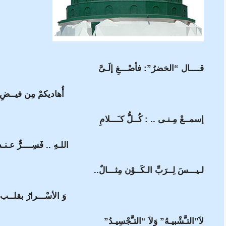
قــــال “الخضرُ”: فأصْـــغِ إلَـىَّ
أُهاديكمْ مِن فيــضِ
إسمــعْ مِـنـى .. : كُــلُّ كـَـــلامِ
اللـهِ .. فَسِــــرٌّ عـن
لـيـــسَ لِــرَبِّ الـكَــوْن مِثـــالٌ..
وَ الأسْـــرارُ بقلــب
لاَ”التـَّشْبيـهُ” وَلاَ “التـَّجْسِيـدُ”