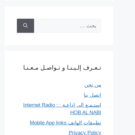
البحث
عن:
تـعـرف إلـيـنـا و تـواصـل مـعـنـا
من نحن
اتصل بنا
استـمـع إلى إذاعـة : Internet Radio :
HOB AL NABI
تطبيقات الهاتف Mobile App links
Privacy Policy