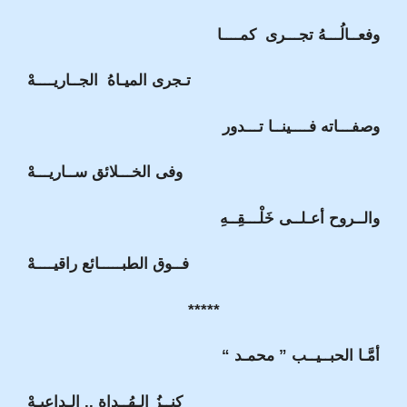
وفعــالُـــهُ تجـــرى كمــــا
تـجرى الميـاهُ الجــاريــــهْ
وصفـــاته فــــينــا تـــدور
وفى الخـــلائق ســاريـــهْ
والــروح أعـلــى خَلْـــقِــهِ
فــوق الطبـــــائع راقيــــهْ
*****
أمَّـا الحبــيــب ” محمـد “
كنــزُ الـهُــداة .. الـداعِيـهْ