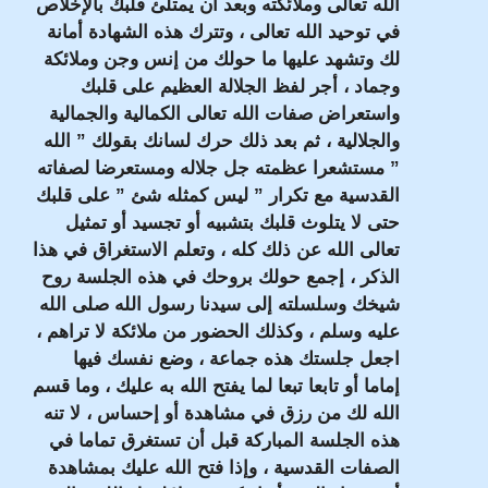
الله تعالى وملائكته وبعد أن يمتلئ قلبك بالإخلاص
في توحيد الله تعالى ، وتترك هذه الشهادة أمانة
لك وتشهد عليها ما حولك من إنس وجن وملائكة
وجماد ، أجر لفظ الجلالة العظيم على قلبك
واستعراض صفات الله تعالى الكمالية والجمالية
والجلالية ، ثم بعد ذلك حرك لسانك بقولك ” الله
” مستشعرا عظمته جل جلاله ومستعرضا لصفاته
القدسية مع تكرار ” ليس كمثله شئ ” على قلبك
حتى لا يتلوث قلبك بتشبيه أو تجسيد أو تمثيل
تعالى الله عن ذلك كله ، وتعلم الاستغراق في هذا
الذكر ، إجمع حولك بروحك في هذه الجلسة روح
شيخك وسلسلته إلى سيدنا رسول الله صلى الله
عليه وسلم ، وكذلك الحضور من ملائكة لا تراهم ،
اجعل جلستك هذه جماعة ، وضع نفسك فيها
إماما أو تابعا تبعا لما يفتح الله به عليك ، وما قسم
الله لك من رزق في مشاهدة أو إحساس ، لا تنه
هذه الجلسة المباركة قبل أن تستغرق تماما في
الصفات القدسية ، وإذا فتح الله عليك بمشاهدة