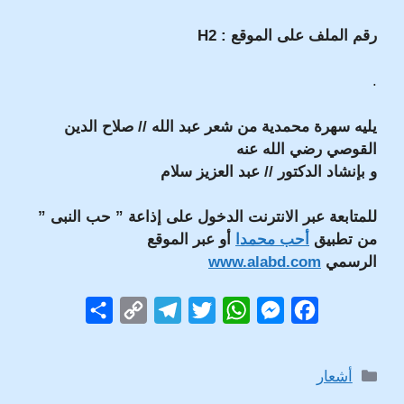
رقم الملف على الموقع :
H2
.
يليه سهرة محمدية من شعر عبد الله // صلاح الدين
القوصي رضي الله عنه
و بإنشاد الدكتور // عبد العزيز سلام
للمتابعة عبر الانترنت الدخول على إذاعة ” حب النبى ”
من تطبيق
أحب محمدا
أو عبر الموقع
الرسمي
www.alabd.com
S
C
T
T
W
M
F
h
o
e
w
h
e
a
a
p
l
i
a
s
c
التصنيفات
أشعار
r
y
e
t
t
s
e