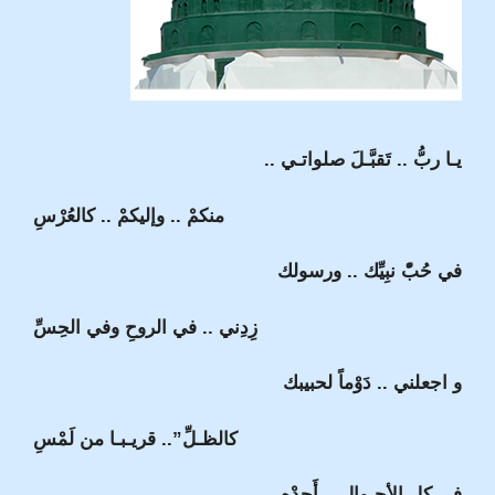
يـا ربُّ .. تَقبَّـلَ صلواتـي ..
منكمْ .. وإليكمْ .. كالعُرْسِ
في حُبّْ نبِيِّك .. ورسولك
زِدِني .. في الروحِ وفي الحِسِّ
و اجعلني .. دَوْماً لحبيبك
كالظـلِّ”.. قريـبـا من لَمْسِ
في كل الأحـوالِ .. أَجِدْه