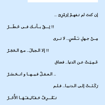
إن كنتَ لم تـفهـمْ لِرَمْزِىَ ..
ثِـــقْ بــأنــك فــى خَـطَـــرْ !!
مِــنْ جـهلِ نـَـفْسٍ.. لا تــرى
إلا الـجبالَ.. مـع الـحَجَـرْ !!
عَـمِـيَـتْ عـن الدنيا.. فضاق
الـعـقـلُ فـيــهــا و انــحَـسَـرْ ..
رَكَـنَــتْ إلـى الـدنـيـا.. فـلـم
تــَعْـــرِفْ حَـقـَائـِـقـَـهَــا الأُخَــرْ