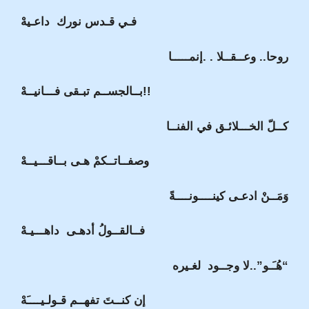
فـي قـدس نورك داعـيهْ
روحا.. وعــقــلا . .إنمـــــا
بــالجســم تبـقى فـــانيــهْ!!
كــلّ الخـــلائـق في الفنــا
وصفــاتــكمْ هـى بــاقـــيــهْ
وَمَــنْ ادعـى كينــــونــــةً
فــالقــولُ أدهـى داهـــيـهْ
“هُـَـو”..لا وجــود لغـيره
إن كنــتَ تفهــم قـولـيــــَهْ