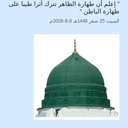
” إعلم أن طهارة الظاهر تترك أثرا طيبا على
n
a
r
p
g
o
طهارة الباطن “
k
m
p
e
k
r
السبت 25 صفر 1448هـ 8-8-2026م