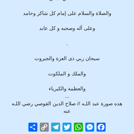
والصلاة والسلام على إمام كل شاكر وحامد
وعلى آله وصحبه و كل عابد
.
سبحان ربي ذى العزة والجبروت
والملك و الملكوت
والعظمة والكبرياء
…
هذه صورة عبد اللـه // صلاح الدين القوصي رضي اللـه
عنه
S
C
T
T
W
M
F