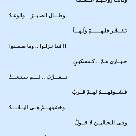
وذابت روحـهـمْ عــشْـقـاً
وطـــال الصـبــرُ .. والوعـدُ
تَـفَــجَّـر قلبهــــــمْ وَلَـهـــاً
فما نـزلـوا .. وما صـعـدوا !!
حـيــارى هـمْ .. كـمسكيـنٍ
تـــقـــرَّبَ .. ثــــم يـبـتـعـــدُ
فـشــوقهــــمُ لهــمْ قــربُُ
وخشيتهـــمْ هــى البــعْــــدُ
وفـى الـحـاليــن لا حَــولُُ