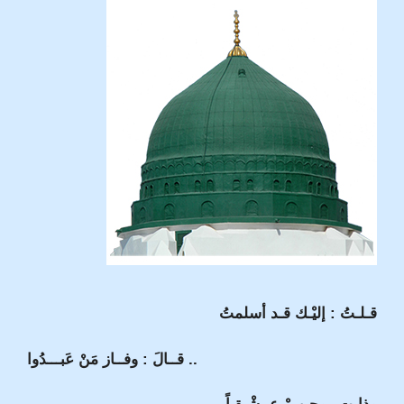
قـلـتُ : إليْـك قـد أسلمتُ
قــالَ : وفــاز مَنْ عَبـــدُوا ..