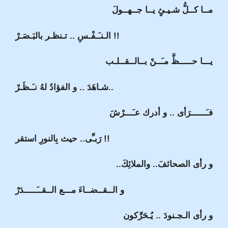
مــا كــلُّ شـيـئٍ يــا جــهــولَ
الـنـَـفْـسِ .. تـنظـر بالبَـصَـرْ !!
يـــا حـــــظَّ مـَــنْ بــالــقــلـب
شـاهَدَ .. و الفؤادُ لهُ نـَـظَـرْ..
فـَــــــرَأى .. و أدرك عـَـــرْشَ
رَبـِّى.. حيث بِالنورِ استقر !!
و رأى الصحائفَ.. والملائِكَ..
و الــقــضــاءَ مـــع الــقــَـــــدَرْ
و رأى الـجـنودَ .. يُـحَرِّكون