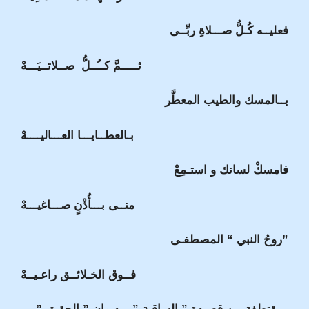
فعليــه كُـلُّ صـــلاةِ ربِّــى
ثـــــمَّ كــُــلُّ صــلاتــيَـــهْ
بــالمسك والطيب المعطَّر
بـالعطــايـــا العـــاليــــهْ
فامسكْ لسانك و استـمِعْ
منــى بـــأُذْنٍ صـــاغيـــهْ
روحُ النبي “ المصطفـى”
فــوق الخـلائــق راعـيــهْ