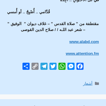
قُدَّامي .. أُصْبِحُ .. أو أُمسي
مقتطفة من ” صلاة القدس ” – غلاف ديوان ” الوفيق ”
– شعر عبد اللـه / / صلاح الدين القوصى
www.alabd.com
www.attention.fm
S
C
T
T
W
M
F
h
o
e
w
h
e
a
a
p
l
i
a
s
c
التصنيفات
أشعار
r
y
e
t
t
s
e
e
L
g
t
s
e
b
i
r
e
A
n
o