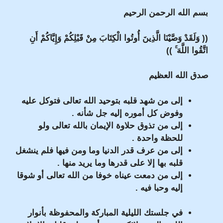
بسم الله الرحمن الرحيم
(( وَلَقَدْ وَصَّيْنَا الَّذِينَ أُوتُوا الْكِتَابَ مِنْ قَبْلِكُمْ وَإِيَّاكُمْ أَنِ
اتَّقُوا اللَّهَ ۚ ))
صدق الله العظيم
إلى من شهد قلبه بتوحيد الله تعالى فتوكل عليه
وفوض كل أموره إليه جل شأنه .
إلى من تذوق حلاوة الإيمان بالله تعالى ولو
للحظة واحدة .
إلى من عرف قدر الدنيا وما ومن فيها فلم ينشغل
قلبه بها إلا على قدرها وما يريد منها .
إلى من دمعت عيناه خوفا من الله تعالى أو شوقا
إليه وحبا فيه .
في جلستك الليلية المباركة والمحفوظة بأنوار