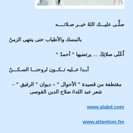
صلَّـى عليـــك اللهُ خيــر صـلاتــــه
بالمسك والأطياب حتى ينتهى الزمنُ
أَعْلَى صلاتِكَ … يرتضيها ” أحمدُ “
أبـدا عــليه تــكــون لروحنـــا السـكـــنُ
مقتطفة من قصيدة ” الأحوال ” – ديوان ” الرفيق ”
–
شعر عبد
الله// صلاح الدين القوصى
www.alabd.com
www.attention.fm