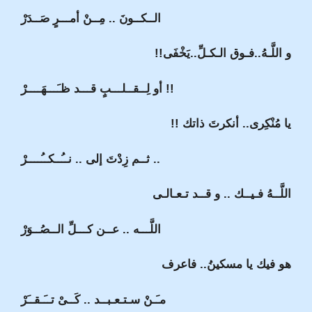
الــكــونَ .. مِــنْ أمـــرٍ صَــدَرْ
و اللَّـهُ..فـوق الـكـلِّ..يَخْفَى!!
أو لِــقــلـــبٍ قـــد ظـَـــهَــــرْ !!
يا مُنْكِرى.. أنكرتَ ذاتك !!
ثــم زِدْتَ إلى .. نــُــكــُــــرْ ..
اللَّــهُ فـيــك .. و قــد تـعـالـى
اللَّـــه .. عــن كـــلِّ الــصُــوَرْ
هو فيك يا مسكينُ.. فاعرف
مـَـنْ سـتـعـبــد .. كَــىْ تــَـقــَرْ