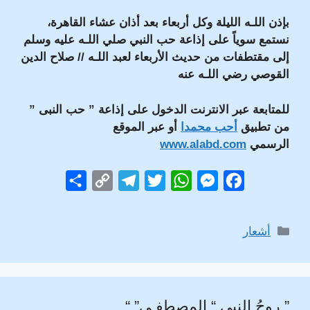
بإذن اللـه
الليلة وكل أربعاء بعد أذان عشاء القاهرة،
نستمع سوياً على إذاعة حب النبي صلي اللـه عليه وسلم
إلى مقتطفات من حديث الأربعاء لعبد اللـه // صلاح الدين
القوصي رضي اللـه عنه
للمتابعة عبر الانترنت الدخول على إذاعة ” حب النبى ”
من تطبيق
أحب محمدا
أو عبر الموقع
الرسمي
www.alabd.com
S
C
T
T
W
M
F
h
o
e
w
h
e
a
a
p
l
i
a
s
c
التصنيفات
أشعار
r
y
e
t
t
s
e
e
L
g
t
s
e
b
i
r
e
A
n
o
” روحُ النبي “ المصطفـى” “
n
a
r
p
g
o