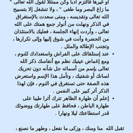
أو غيرها فالتزم أدبا وكن ممتثلا لقول الله تعالى ”
ما زاغ البصر وما طغى ” ، ولا تنشغل إلا بتسبيح
الله تعالى وتقديسه ، ومتى سعدت بالإستغراق
في الذكر ونهلت من أنوار جمع همتك على الله
تعالى ، وأردت إنهاء الجلسة ، فعليك بالاستئذان
من الحضرة وأنت في شوق إليها وإلى تكرارها ،
وتجنب الإطالة والملل .
عند إستلقائك على الفراش واستعدادك للنوم ،
ومع إغماض عينيك نظم مع أنفاسك ذكر الله
تعالى بإسم من أسمائه جل شأنه دون تحريك
لسانك أو شفتيك ، وتأمل هذا الإسم واستعرض
هذه الصفة حتى تستغرق في النوم ، فإن لهذا
الذكر أثر كبير على النفس .
إعلم أن طهارة الظاهر تترك أثرا طيبا على
طهارة الباطن ، فحافظ على طهارتك ووضوئك
قدر استطاعتك ليلا ونهارا .
تقبل الله منا ومنك ، وزكى ما نفعل ، وطهر ما نصنع ،