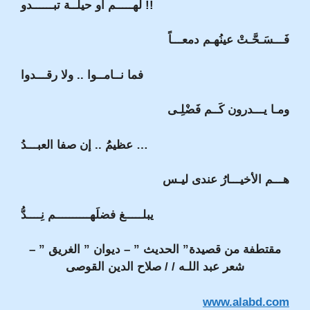
لهـــــم أو حيلــة تبــــــدو !!
فَـــسَـحَّـتْ عينُهـم دمعـــاً
فما نــامــوا .. ولا رقـــدوا
ومـا يـــدرون كَــم فَضْلِـى
عظيمُُ .. إن صفا العبـــدُ …
هـــم الأخيـــارُ عندى ليـس
يبلـــــغ فضلَهــــــــــم نِــــدُّ
مقتطفة من قصيدة” الحديث ” – ديوان ” الغريق ” –
شعر عبد اللـه / / صلاح الدين القوصى
www.alabd.com