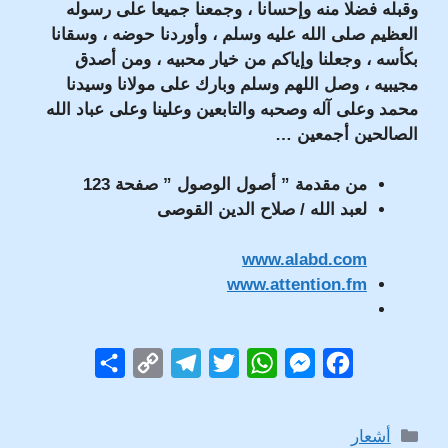
وقبله فضلا منه وإحسانا ، وجمعنا جميعا على رسوله
العظيم صلى الله عليه وسلم ، وأوردنا حوضه ، وسقانا
بكأسه ، وجعلنا وإياكم من خيار محبيه ، ومن أصدق
مجيبيه ، وصل اللهم وسلم وبارك على مولانا وسيدنا
محمد وعلى آله وصحبه والتابعين وعلينا وعلى عباد الله
الصالحين أجمعين …
من مقدمة ” أصول الوصول ” صفحة 123
لعبد الله / صلاح الدين القوصى
www.alabd.com
www.attention.fm
S
C
T
T
W
M
F
h
o
e
w
h
e
a
a
p
l
i
a
s
c
التصنيفات
أشعار