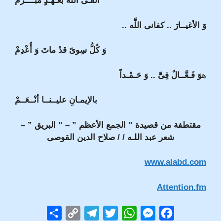
أَلْقَـى اللَّهَ بعَـهْـدٍ مُبْــــرَمْ
وَ الأغيــارَ .. كفانى اللَّه ..
وَ كُلُّ سِوىً قدْ ماتَ وَ أُعْدِمْ
ه
وَ فَـعَّــالٌ فِىَّ .. وَ حَـمْـداً
بالإيمـانِ عليــنــا أنْــعَــمْ
مقتطفة من قصيدة ” الجمع الأعظم ” – ” البريق ” –
شعر عبد اللـه / / صلاح الدين القوصى
www.alabd.com
Attention.fm
S
C
T
T
W
M
F