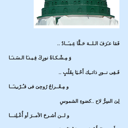
فَمَا عـَرَفَ الـلــهَ حَـقًّا عِـبـَــادٌ ..
وَ مِـشْـكـاةُ نورِكَ فِـيـنـَا الـسَـنـَـا
فَـفِى نــورِ ذاتــِك أَحْـيَا بِقَلْبٍ ..
و مِـعْــراجُ رُوحِىَ فى قـُـرْبـِنـَــا
لِىَ السِرُّ لاح ..كضوءِ الشموسِ
و لــن أشـرحَ الأمــرَ أو أُعْـلِنـــا