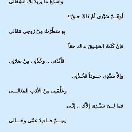
واسمَعُ ما يزيدُ بك انشِغالى
أَوَهْــمٌ سَيِّدِى أمْ ذَاكَ حـقٌ!!
بِهِ سَطَّرْتُ مِنْ رُوحِى مَقَالى
فإنْ كُنْتُ الحَقِـيقَ بذاك حقاً
فَأَيِّدْنى .. وخُذْنِى مِنْ ضَلالِى
وإلاَّ سَيِّدِى جــوداً فَخُـذْنِى
وعَلِّمْنِى مِنْ الأَدَبِ المَعَالِـــى
فما لِــىَ سَيِّـدِى إلاَّك .. إنِّـى
يتيـــمٌ فــاقـِدٌ عَمِّى وخَـــالى