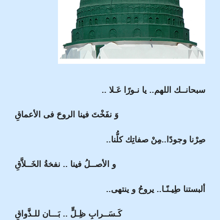
سبحانــك اللهم.. يا نـورًا عَـلا ..
وَ نفَخْتَ فينا الروحَ فى الأعماقِ
صِرْنا وجودًا..مِنْ صفاتِك كلُّنا..
و الأصــلُ فينا .. نفخةُ الخَــلاَّقِ
ألبستنا طِيـنًـا.. يروحُ و ينتهى..
كَـسَــرابِ ظِـلٍّ .. بَـــان للـذَّواقِ