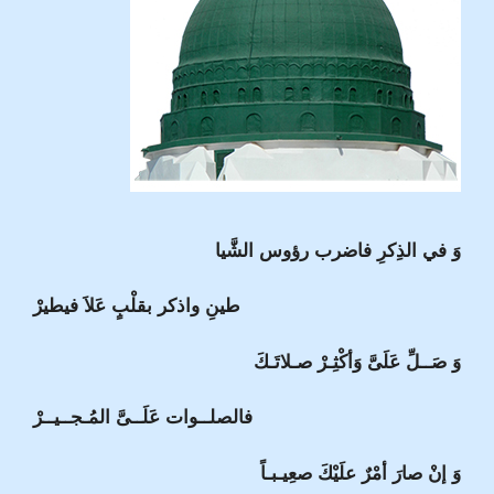
وَ في الذِكرِ فاضرب رؤوس الشَّيا
طينِ واذكر بقلْبٍ عَلاَ فيطيرْ
وَ صَــلِّ عَلَىَّ وَأكْثِـرْ صـلاتَـكَ
فالصلــوات عَلَــىَّ المُـجــيــرْ
وَ إنْ صارَ أمْرٌ علَيْكَ صعِيـبـاً