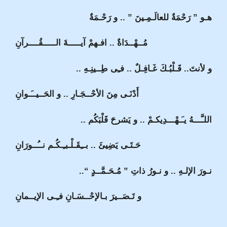
هـو ” رَحْمَةٌ للعالَـمِـينَ ” .. و رَحْـمَةٌ
مُــهْــدَاةٌ .. افـهمْ آيـــــةَ الـــــقُــــرآنِ
و لأنتَ.. قَـلْبُـكَ غَـافِـلٌ .. فـِى طِــينِـهِ ..
أَدْنَـى مِنَ الأحْــجَـارِ .. و الحَــيــَـوانِ
اللـَّـــهُ يـَـهْـــدِيكـمْ .. و يَشرحَ قَلْبَكُم ..
حَـتَـى يَضِيئَ .. بــِقَـلْـبـِـكُـم نــُــورَانِ
نـورَ الإلـهِ .. و نـورُ ذاتِ ” مُـحَـمَّــدٍ “..
و تَـصَــيرَ بـالإحْــسَـانِ فـِـى الإيــمانِ