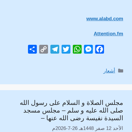
www.alabd.com
Attention.fm
S
C
T
T
W
M
F
h
o
e
w
h
e
a
a
p
l
i
a
s
c
التصنيفات
أشعار
r
y
e
t
t
s
e
e
L
g
t
s
e
b
i
r
e
A
n
o
مجلس الصلاة و السلام على رسول الله
n
a
r
p
g
o
صلى الله عليه و سلم – مجلس مسجد
k
m
p
e
k
السيدة نفيسة رضى الله عنها –
r
الأحد 12 صفر 1448هـ 26-7-2026م