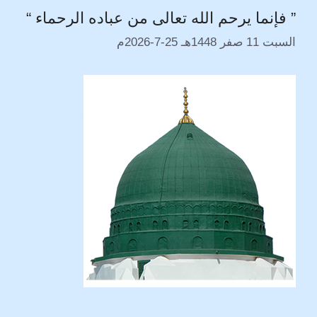
” فإنما يرحم الله تعالى من عباده الرحماء “
n
a
r
p
g
o
k
m
p
e
k
السبت 11 صفر 1448هـ 25-7-2026م
r