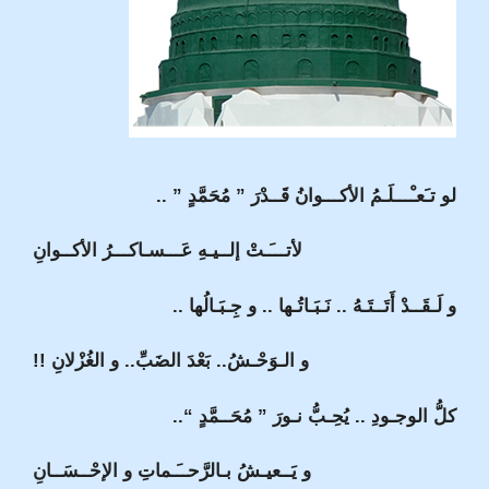
لو تـَعـْـــلَـمُ الأكـــوانُ قَــدْرَ ” مُحَمَّدٍ ” ..
لأتـــَـتْ إلــيـهِ عَـــسـاكـــرُ الأكــوانِ
و لَـقَــدْ أَتَــتَـهُ .. نَـبَـاتُـها .. و جِـبَـالُها ..
و الـوَحْـشُ.. بَعْدَ الضَبِّ.. و الغُزْلانِ !!
كلُّ الوجـودِ .. يُحِـبُّ نـورَ ” مُحَــمَّدٍ “..
و يَــعيـشُ بـالرَّحــَـماتِ و الإحْــسَــانِ