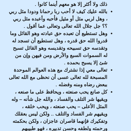
ذلك ولا أكثر إلا هو معهم أينما كانوا .
بالله عليك كيف لا أحب ربا رحمانا ودودا مثل ربي
، وهل لربي مثل أو مثيل فأحبه وأعبده مثل ربي
؟؟ جل جلال الله تعالى وتعالى عما أقول .
وهل تستطيع أن تعبده حق عبادته وهو القائل وما
قدروا الله حق قدره ، وهل تستطيع أن تسجد له
وتقدسه حق تسبيحه وتقديسه وهو القائل تسبح
له السموات السبع والأرض ومن فيهن وإن من
شئ إلا يسبح بحمده .
تعالى معي إذا نشترك مع هذه العوالم الموحدة
المسبحة لله تعالى عسى أن نحظى مع الله تعالى
ببعض رضاه ومنه وفضله .
كل صانع يحب صنعته ، ويحافظ على ما صنعه ،
ويقيها شر التلف والفساد ، والله جل شأنه – وله
المثل الأعلى – يحب صنعته ، ويحب خلقه ،
ويقيهم شر الفساد والتلف .. ولكن ليس بعقلك
وتفكيرك فإنهما قاصران عاجزان ، ولكن بحكمته
ورحمته ولطفه وحسن تدبيره ، فهو طبيبهم