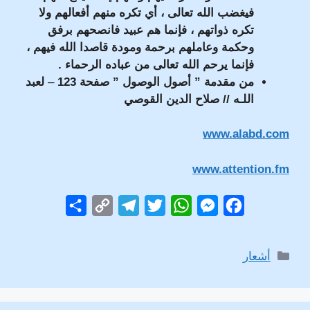
فيغضب الله تعالى ، أي تكره منهم أفعالهم ولا
تكره ذواتهم ، فإنما هم عبيد فانصحهم برفق
وحكمة وعاملهم برحمة ومودة قاصدا الله فيهم ،
فإنما يرحم الله تعالى من عباده الرحماء .
من مقدمة ” أصول الوصول ” صفحة 123
–
لعبد
اللـه // صلاح الدين القوصي
www.alabd.com
www.attention.fm
S
C
T
T
W
M
F
h
o
e
w
h
e
a
a
p
l
i
a
s
c
التصنيفات
أشعار
r
y
e
t
t
s
e
e
L
g
t
s
e
b
i
r
e
A
n
o