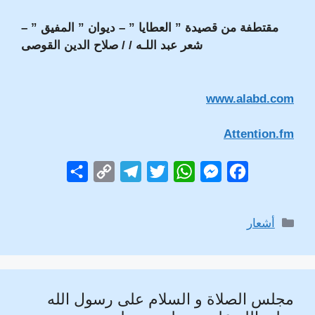
مقتطفة من قصيدة ” العطايا ” – ديوان ” المفيق ” –
شعر عبد اللـه / / صلاح الدين القوصى
www.alabd.com
Attention.fm
S
C
T
T
W
M
F
h
o
e
w
h
e
a
a
p
l
i
a
s
c
التصنيفات
أشعار
r
y
e
t
t
s
e
e
L
g
t
s
e
b
i
r
e
A
n
o
مجلس الصلاة و السلام على رسول الله
n
a
r
p
g
o