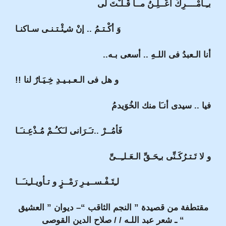
بـِـأَمْــــرِكَ أُعْــلِـنُ مــا قُـلـْتَ لى
وَ أكْـتـمُ .. إنْ شـِئْـتـنـى سـاكنـا
أنا الـعبدُ فى اللـهِ .. أسعى بـه..
و هل فى الـعـبـيـدِ خِـيَـارٌ لنا !!
فيا .. سيدى أنـَا منك الخُوَيدمُ
فَأمُــرْ ..تـَـرَانى لـَكـُـمْ مُـذْعِـنـَـا
و لا تَـتـرُكَـنِّى بـِحَـقِّ الـعَـلـِــىِّ
لـِتَـفْـســيـرِ رَمْــزٍ و تـأويـلـِنـَــا
مقتطفة من قصيدة ” النجم الثاقب “– ديوان ” العشيق
“ ـ شعر عبد اللـه / / صلاح الدين القوصى