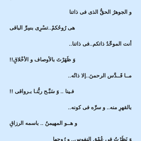
و الجوهرُ الحقُّ الذى فى ذاتنا
هى رُوحُكمْ..تسْرِى بسِرِّ الباقى
أنت الموحِّدُ ذاتكم..فى ذاتنا..
وَ ظَهَرْتَ بالأوصاف و الأخْلاقِ!!
مــا قَــدَّس الرحمنَ..إلا ذاتُه..
فـينا .. وَ سَبَّـح ربُّنـا بـرواقى !!
بالقهرِ منه.. و سرِّه فى كونه..
و هــو المهيمنُ .. باسمه الرزاقِ
وَ نَظَرْتُ فى عُمْقِ النفوسِ.. و رُوحِها