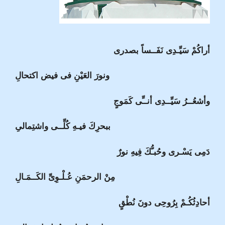
أراكُمْ سَيِّـدِى نَفَــساً بصدرى
ونورَ العَيْنِ فى فيض اكتحالِ
وأشعُــرُ سَيِّــدِى أنــِّى كَمَوجٍ
ببحرِكَ فيـهِ كُلِّــى واشتِمالىِ
دَمِى يَسْـرى وحُبـُّكَ فِيهِ نورٌ
مِنْ الرحمَنِ عُـلْـوِىِّ الكَــمَـالِ
أحادِثُكُـمْ بِرُوحِى دونَ نُطْقٍ