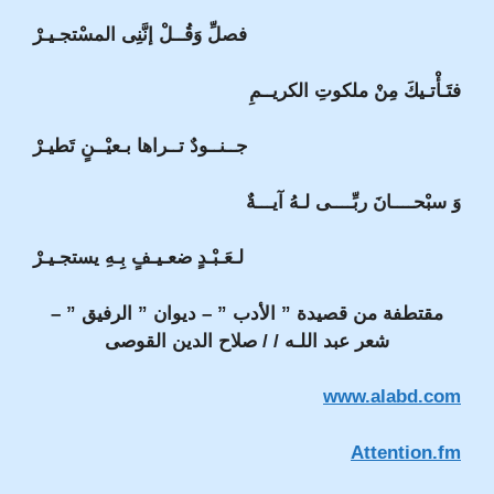
فصلِّ وَقُــلْ إنَّنِى المسْتجـيـرْ
فتَـأْتـيكَ مِنْ ملكوتِ الكريــمِ
جــنــودٌ تــراها بـعيْــنٍ تَطيـرْ
وَ سبْحــــانَ ربِّــــى لـهُ آيـــةٌ
لـعَـبْـدٍ ضعـيـفٍ بِـهِ يستجـيـرْ
مقتطفة من قصيدة ” الأدب ” – ديوان ” الرفيق ” –
شعر عبد اللـه / / صلاح الدين القوصى
www.alabd.com
Attention.fm