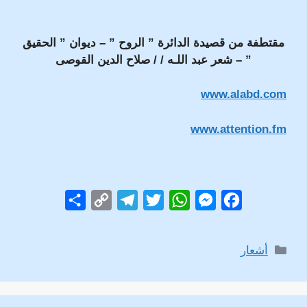
مقتطفة من قصيدة الدائرة ” الروح ” – ديوان ” الحقيق
” – شعر عبد اللـه / / صلاح الدين القوصى
www.alabd.com
www.attention.fm
S
C
T
T
W
M
F
h
o
e
w
h
e
a
a
p
l
i
a
s
c
التصنيفات
أشعار
r
y
e
t
t
s
e
e
L
g
t
s
e
b
i
r
e
A
n
o