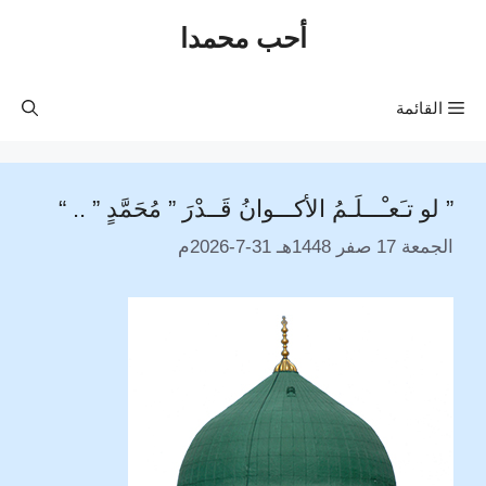
نتقل
أحب محمدا
لى
لمحتوى
القائمة
” لو تـَعـْـــلَـمُ الأكـــوانُ قَــدْرَ ” مُحَمَّدٍ ” .. “
الجمعة 17 صفر 1448هـ 31-7-2026م