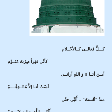
كـــلُّ فِعَالــى كــالأحْــلام
كأنِّى قهْراً صِرْتُ مُنَــوَّم
أيــنَ أنَــا !! وَ اللهِ أرانــى
لَسْتُ أنـا إلاَّ مُـتَــوَهِّــــمْ
منذُ “ألستُ” .. أُلَبِّى حتَّى