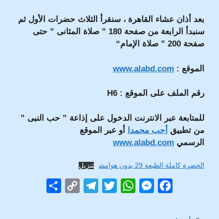
بعد أذان عشاء القاهرة ، سنقرأ الثلاث حضرات الأول ثم
سنبدأ الرابعة من صفحة
180 ” صلاة المثانى ” حتى
صفحة 200 ” صلاة الإمام“
الموقع :
www.alabd.com
رقم الملف على الموقع :
H6
للمتابعة عبر الانترنت الدخول على إذاعة ” حب النبى ”
من تطبيق
أحب محمدا
أو عبر الموقع
الرسمي
www.alabd.com
الحضرة كاملة الطبعة 29 بدون هوامش
تنزيل
S
C
T
T
W
M
F
h
o
e
w
h
e
a
a
p
l
i
a
s
c