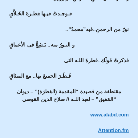
فـوجـدتُ فيـها فِطـرةَ الخَـلاَّقِ
نورٌ من الرحمنِ..فيه”محمدٌ”..
و النـورُ منه.. يَـشِعُّ فى الأعماقِ
فذكرتُ قولَك..فطرةَ اللـه التى
فَـطَـرَ الجميعَ بها.. مع الميثاقِ
مقتطفة من قصيدة “المقدمة (الفِطرَة)” – ديوان
“المَفيق” – لعبد اللـه // صلاح الدين القوصي
www.alabd.com
Attention.fm