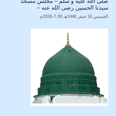
صلى الله عليه و سلم – مجلس مسجد
k
m
p
e
k
سيدنا الحسين رضى الله عنه –
r
الخميس 16 صفر 1448هـ 30-7-2026م