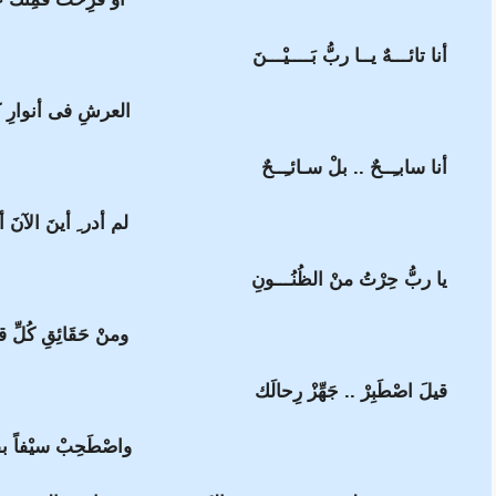
أنا تائـــهٌ يــا ربُّ بَــــيْـــنَ
العرشِ فى أنوارِ ك
أنا سابـِــحٌ .. بلْ سـائـِــحٌ
لم أدر ِ أينَ الآنَ أ
يا ربُّ حِرْتُ منْ الظُنُـــونِ
ومنْ حَقَائِقِ كُلِّ ق
قيلَ اصْطَبِرْ .. جَهِّزْ رِحالَك
واصْطَحِبْ سيْفاً 