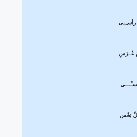
رأسـِــى
مَ عُــرْسِ
سـِّــــى
لِّ بَخْسِ