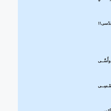
قُدْسى
!!
 وأُسِّــى
ْـسِــى
عُرْسِى