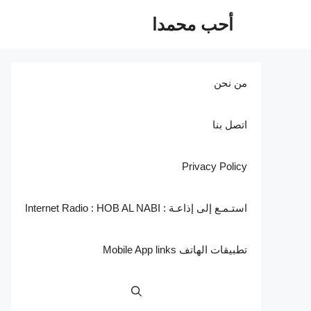
نتقل
أحب محمدا
لى
لمحتوى
من نحن
اتصل بنا
Privacy Policy
استـمـع إلى إذاعـة : Internet Radio : HOB AL NABI
تطبيقات الهاتف Mobile App links