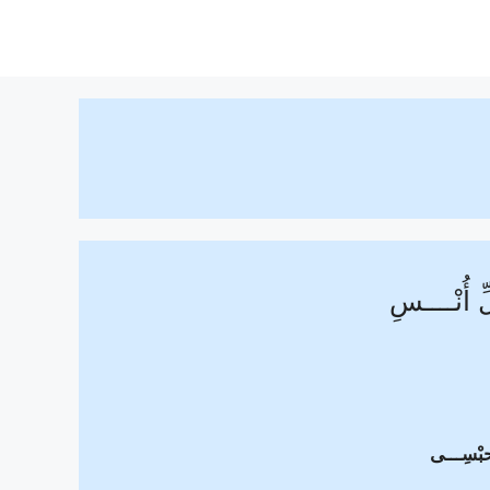
 أُنْــــسِ
َحبْسِـــى