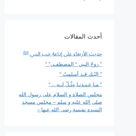
أحدث المقالات
حديث الأربعاء على إذاعة حب النبي ﷺ
” روحُ النبي “ المصطفـى” “
” إليْـك قـد أسلمتُ “
” مـا عـنـدنـا مِثْـلٌ لــه .. “
مجلس الصلاة و السلام على رسول الله
صلى الله عليه و سلم – مجلس مسجد
السيدة نفيسة رضى الله عنها –