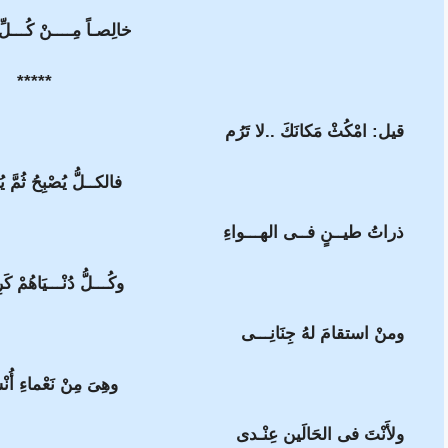
خالِصـاً مِــــنْ كُـــلِ
*****
قيل: امْكُثْ مَكانَكَ ..لا تَرُم
فالكــلُّ يُصْبِحُ ثُمَّ 
ذراتُ طيــنٍ فــى الهـــواءِ
وكُـــلُّ دُنْـــيَاهُمْ ك
ومنْ استقامَ لهُ جِنَانِـــى
وهِىَ مِنْ نَعْماءِ أُن
ولأَنْتَ فى الحَالَين عِنْـدى