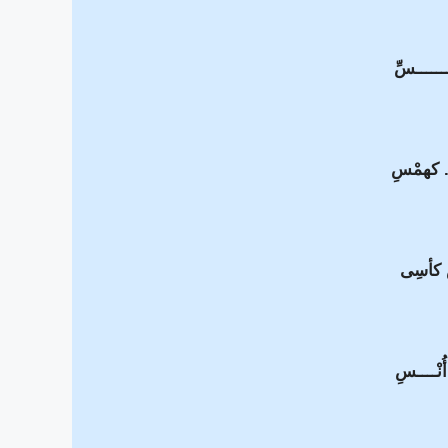
ـــــسِّ
. كهمْسِ
 كأسِى
أُنْــــسِ