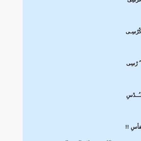
ُرْسِـى
 ُ رْسِى
ـُــدْسِ
بفأسِ
!!