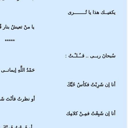
يكفيــك هذا يا تُــــــــرى
يا منْ تعيشُ بنار 
*****
سُبحانَ ربــى .. قــُـلـْـتُ :
حَمْدُ اللَّهِ إيمانــى
أنا إن شَرِبْتُ فكأسُ حُبِّكَ
أو نظرتُ فأنْتَ شَم
أنا إن شَبِعْتُ فمِـنْ كلامِك
أو فَرِحْتُ فَمِنْكَ 