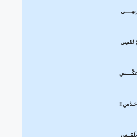
ْسِــــى
َّ تُمْسِى
عكْــــسِ
 حَـدْسِ!!
بِلَمْــسِ