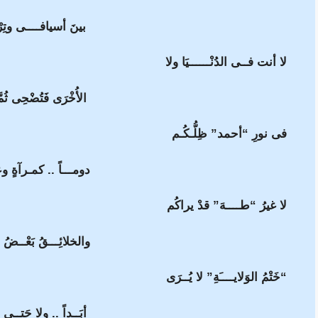
بينَ أسيافــــى وتِر
لا أنت فــى الدُنْــــــيَا ولا
الأُخْرَى فَتُضْحِى ثُم
فى نورِ “أحمد” ظِلُّـكُـم
دومـــاً .. كمـرآةٍ و
لا غيرُ “طــــهَ” قدْ يراكُم
والخلائِـــقُ بَعْــضُ
“خَتْمُ الوَلايــــَةِ” لا يُــرَى
أبَــداً .. ولا حَتــى 