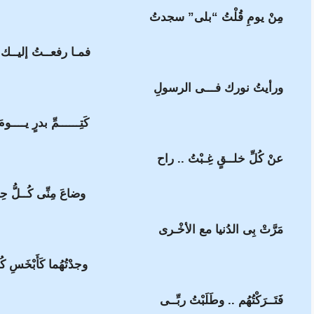
مِنْ يومِ قُلْتُ “بلى” سجدتُ
فمـا رفعــتُ إليــك 
ورأيتُ نورك فـــى الرسولِ
كَتِــــــمِّ بدرٍ يــــو
عنْ كُلِّ خلــقٍ غِـبْتُ .. راح
وضاعَ مِنِّى كُــلُّ حِ
مَرَّتْ بِى الدُنيا مع الأخْـرى
وجدْتُهُما كَأَبْخَسِ كُ
فَتَــرَكْتُهُم .. وطَلَبْتُ ربِّــى