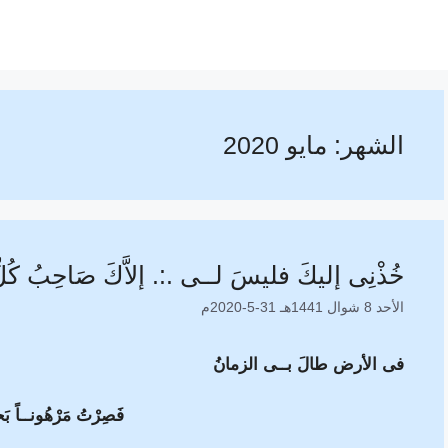
الشهر:
مايو 2020
خُذْنِى إليكَ فليسَ لــى .:. إلاَّكَ صَاحِبُ كُلِّ
الأحد 8 شوال 1441هـ 31-5-2020م
فى الأرض طالَ بــى الزمانُ
فَصِرْتُ مَرْهُونــاً ب