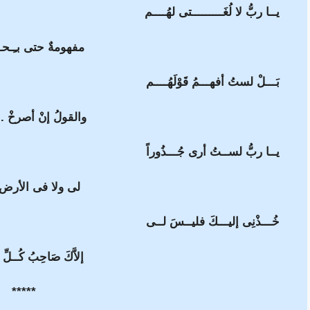
يــا ربُّ لا لُغَـــــــــتى لهُــــم
مفهومةٌ حتى بـِـحــ
بَـــلْ لستُ أفهـــمُ قَوْلَهُــــم
والقولُ إنْ أصرخْ .
يــا ربُّ لســتُ أرى جُـــذُوراً
لى ولا فى الأرض
خُـــذْنِى إليـــكَ فليــسَ لــى
إلاَّكَ صَاحِبُ كُــلِّ 
*****