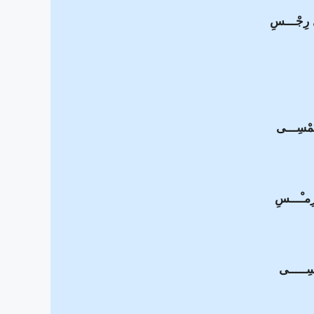
ّ رِجْـــسِ
يُمْسِـــى
َرِمـْـــسِ
ْسِـــــى