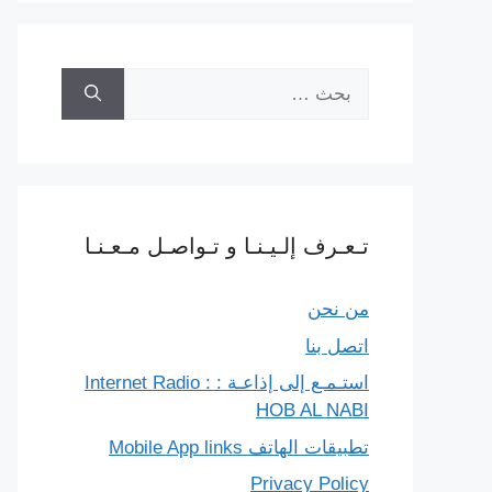
البحث
عن:
تـعـرف إلـيـنـا و تـواصـل مـعـنـا
من نحن
اتصل بنا
استـمـع إلى إذاعـة : Internet Radio :
HOB AL NABI
تطبيقات الهاتف Mobile App links
Privacy Policy