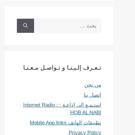
البحث
عن:
تـعـرف إلـيـنـا و تـواصـل مـعـنـا
من نحن
اتصل بنا
استـمـع إلى إذاعـة : Internet Radio :
HOB AL NABI
تطبيقات الهاتف Mobile App links
Privacy Policy