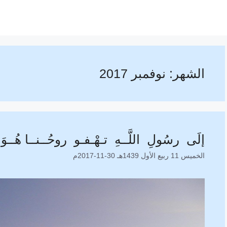
الشهر:
نوفمبر 2017
إلَى رسُولِ اللَّــهِ تـهْـفـو روحُــنــا هُــوَ ق
الخميس 11 ربيع الأول 1439هـ 30-11-2017م