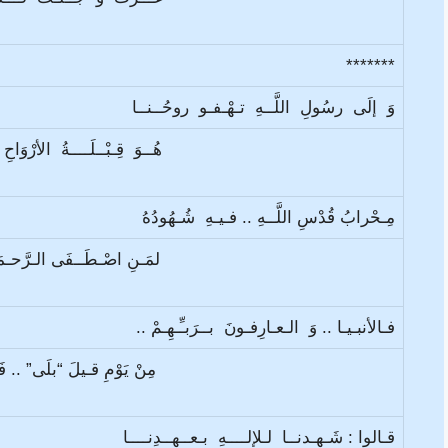
*******
وَ إلَى رسُولِ اللَّــهِ تـهْـفـو روحُــنــا
هُــوَ قِـبْــلَــــةُ الأرْوَ
مِـحْرابُ قُدْسِ اللَّــهِ .. فـيـهِ شُـهُودُهُ
لمَـنِ اصْـطَــفَى الـرَّحـمَ
فـالأنبـيـا .. وَ الـعـارِفـونَ بــرَبـِّـهِـمْ ..
مِنْ يَوْمِ قـيلَ “بلَى” .. فَـ
قـالوا : شَـهِـدنــا لـلإلــــهِ بـعــهــدِنــــا