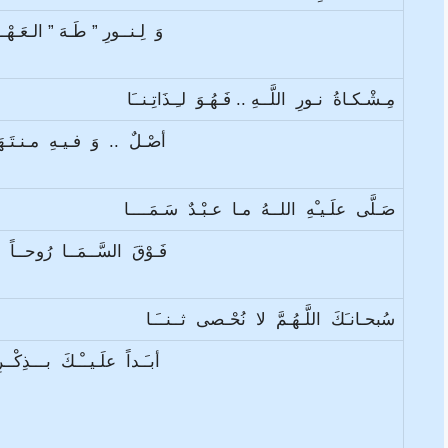
وَ لِـنــورِ ” طَـهَ ” الـعَـهْ
مِـشْـكـاةُ نـورِ اللَّــهِ .. فَـهُـوَ لـِـذَاتِـنــَا
أصْـلٌ .. وَ فـيـهِ مـنـتَـهَ
صَـلَّى علَـيـْهِ اللــهُ مـا عـبْـدٌ سَـمَــــا
فَـوْقَ السَّــمَــا رُوحــاً ب
سُبحـانـَكَ اللَّـهُـمَّ لا نُحْـصى ثــنــَـا
أبـَـداً علَـيــْـكَ بـــذِك