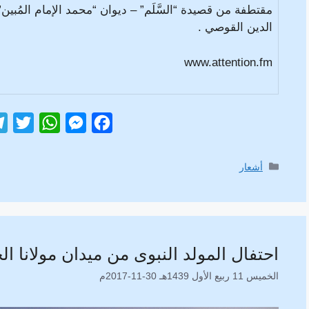
مقتطفة من قصيدة “السَّلَم” – ديوان “محمد الإمام المُبين”
الدين القوصي .
www.attention.fm
T
W
M
F
w
h
e
a
i
a
s
c
التصنيفات
أشعار
t
t
s
e
t
s
e
b
e
A
n
o
r
p
g
o
احتفال المولد النبوى من ميدان مولانا ا
p
e
k
الخميس 11 ربيع الأول 1439هـ 30-11-2017م
r