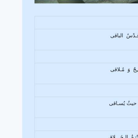
 قـدْسُ الباقى
ـِحٌ وَ مُـلاقى
سُ حيثُ يُسـاقى
ْرَةُ الـخَـــلاقِ