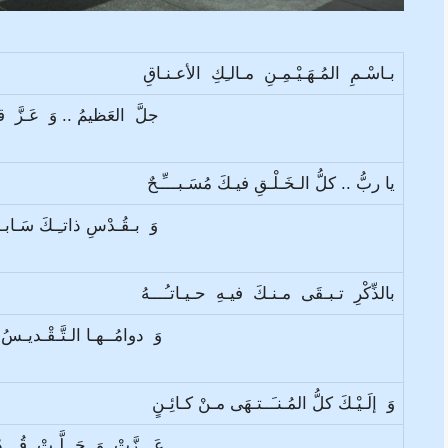
بـاسْـمِ المُـهَـيْـمِـنِ مـالـِكِ الأعـنـاقِ
جلَّ العَظيمُ .. وَ عَـزَّ
يا ربُّ .. كلُّ الـخَـلْـقِ فيـكَ مُسَـبـــِّـحٌ
وَ بـقُـدْسِ ذاتـِـكَ سَـابـ
بالذِّكْرِ تـبـقَى مـنـكَ فيـهِ حـيـاتـُـــهُ
وَ دوامُــهـا الـتَّـقْـديـ
وَ إلَـيْـكَ كلُّ المُـنـَــتـهَى مـنْ كـائِـنٍ
عَـــزَّتْ وَ جَــلَّـتْ قُـــد