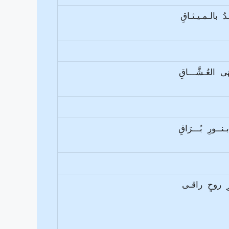
ــدُ بالـمـيـثـاقِ
ى العُـشَّـــاقِ
ـنــورِ بُـــرَاقِ
ْــرِ روحٍ راقـى