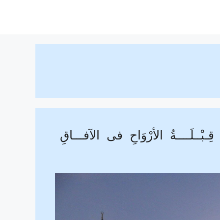
ِـبْــلَــــةُ الأرْوَاحِ فى الآفـــاقِ