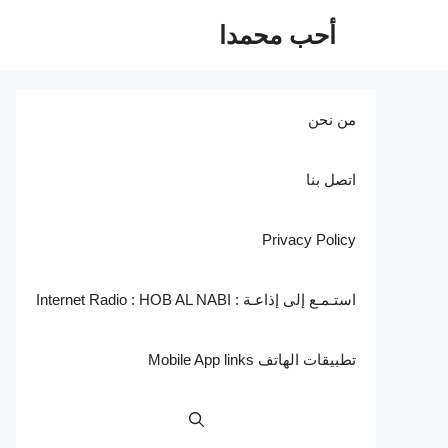
نتقل
أحب محمدا
لى
لمحتوى
من نحن
اتصل بنا
Privacy Policy
استـمـع إلى إذاعـة : Internet Radio : HOB AL NABI
تطبيقات الهاتف Mobile App links