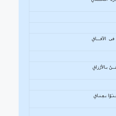
احِ فى الآفـــاقِ
ــنُ بـالأرْزاقِ
نـَوْا بـعِـنـاقِ