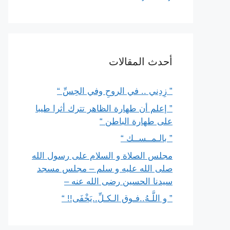
أحدث المقالات
” زِدِني .. في الروحِ وفي الحِسِّ “
” إعلم أن طهارة الظاهر تترك أثرا طيبا
على طهارة الباطن “
” بالـمــســك “
مجلس الصلاة و السلام على رسول الله
صلى الله عليه و سلم – مجلس مسجد
سيدنا الحسين رضى الله عنه –
” و اللَّـهُ..فـوق الـكـلِّ..يَخْفَى!! “