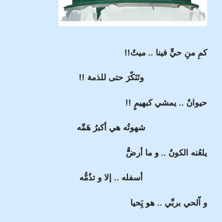
كمِ منِ حيٍّ فينا .. ميتٌ!!
وتَنَكّرَ حتى للذمة !!
حيوانٌ .. يمشي كبهيمٍ !!
شهوتُه هي أكبرُ هَمِّه
يلعُنه الكونُ .. و ما أرضٌّّ
أسفله .. إلا و تذُمُّه
و اّلحي بربِّي .. هو يَِحيا