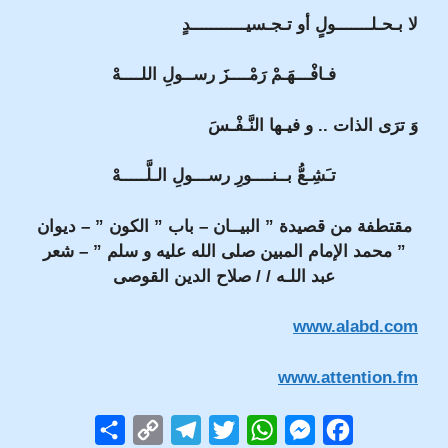
لا بـحـلـــــــولٍ أو تـجـسيـــــــــــدٍ
فـافْـــهَـمْ رَمْــــزَ رســولِ اللــــهْ
وَ ترَى الذات .. و فيـها النَّـفْـسَ
تـَشِـعُّ بــنــــورِ رســـولِ الـلَّـــــهْ
مقتطفة من قصيدة ” البيــان – باب ” الكون ” – ديوان
” محمد الإمام المبين صلى الله عليه و سلم ” – شعر
عبد اللـه / / صلاح الدين القوصى
www.alabd.com
www.attention.fm
S
C
T
T
W
M
F