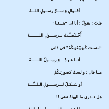
أقــوالِ وَ ســـرِّ رســولِ اللـــهْ
قلتُ : يقولُ : أنا لى “هـيـئـةٌ”
أُخْـتـُصـَّـتْ بــرســـولِ الـلـــــــهْ
“لـسـت كَـهَـيْـئَـتِـكُمْ” فى ذاتى
أنــا عـبـدٌ .. وَ رســولُ اللــــــهْ
مــا قال : و لستُ كصورتـكُمْ
أو شــكـلٌ لـــرســــولِ الـلـــَّـــهْ
هل تــدرى ما الهيئةُ تعنى !!