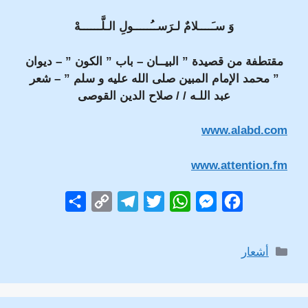
وَ سـَــــلامٌ لـرَســُـــــولِ الـلَّــــــهْ
مقتطفة من قصيدة ” البيــان – باب ” الكون ” – ديوان
” محمد الإمام المبين صلى الله عليه و سلم ” – شعر
عبد اللـه / / صلاح الدين القوصى
www.alabd.com
www.attention.fm
S
C
T
T
W
M
F
h
o
e
w
h
e
a
a
p
l
i
a
s
c
التصنيفات
أشعار
r
y
e
t
t
s
e
e
L
g
t
s
e
b
i
r
e
A
n
o