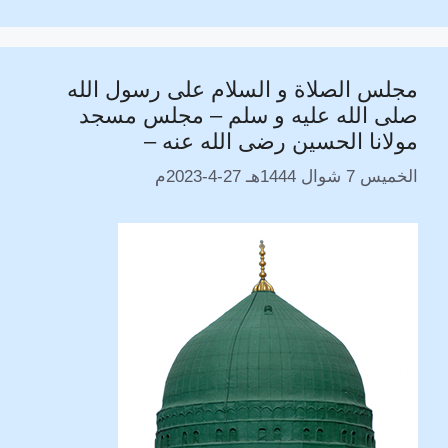
e
L
g
t
s
e
b
i
r
e
A
n
o
مجلس الصلاة و السلام على رسول الله
n
a
r
p
g
o
صلى الله عليه و سلم – مجلس مسجد
k
m
p
e
k
مولانا الحسين رضى الله عنه –
r
الخميس 7 شوال 1444هـ 27-4-2023م