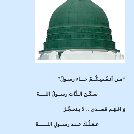
“مـن أنـفُـسِـكُــمْ جـــاء رسـولٌ”
سـكَـنَ الـذَّاتَ رســولُ اللــــهْ
وَ افـهَـم قصــدى .. لا يـتحـجَّـرْ
عـقـلُـكَ عـنـد رســولِ اللــــــهْ