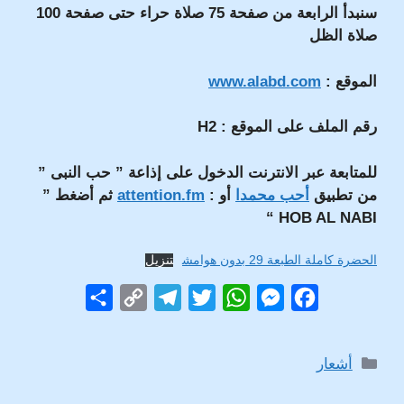
سنبدأ الرابعة من صفحة 75 صلاة حراء حتى صفحة 100
صلاة الظل
الموقع :
www.alabd.com
رقم الملف على الموقع :
H2
للمتابعة عبر الانترنت الدخول على إذاعة ” حب النبى ”
من تطبيق
أحب محمدا
أو :
attention.fm
ثم أضغط ”
HOB AL NABI “
الحضرة كاملة الطبعة 29 بدون هوامش
تنزيل
S
C
T
T
W
M
F
h
o
e
w
h
e
a
a
p
l
i
a
s
c
التصنيفات
أشعار
r
y
e
t
t
s
e