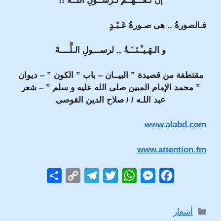
إنْ تـفـــهــمْ لـرســولِ اللــهْ !!
فـالصورةُ .. هى صـورةُ عَـبْـدٍ
و الـهَـيـْـئــَـةُ .. لرســـولِ الـلَّــــهْ
مقتطفة من قصيدة ” البيــان – باب ” الكون ” – ديوان
” محمد الإمام المبين صلى الله عليه و سلم ” – شعر
عبد اللـه / / صلاح الدين القوصى
www.alabd.com
www.attention.fm
S
C
T
T
W
M
F
h
o
e
w
h
e
a
a
p
l
i
a
s
c
التصنيفات
أشعار
r
y
e
t
t
s
e