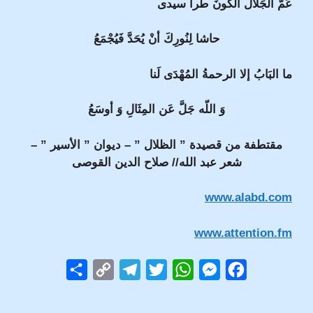
عَمَّ الجَلالُ الكونَ طُراً سيدى
حاشا لِنُورِكَ أنْ يُحَدَّ فَيُجْمَعُ
ما البَابُ إلا الرحمةُ المُهْدَى لَنا
وَ اللّه جَلَّ عَن المِثَالِ وَ أوسَعُ
مقتطفة من قصيدة ” الظلال ” – ديوان ” الأسير ” –
شعر عبد الله// صلاح الدين القوصى
www.alabd.com
www.attention.fm
S
C
T
T
W
M
F
h
o
e
w
h
e
a
a
p
l
i
a
s
c