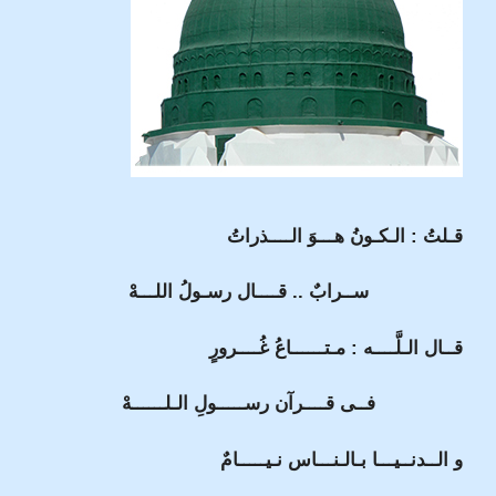
قـلتُ : الـكـونُ هـــوَ الــــذراتُ
ســرابٌ .. قــــال رسـولُ اللـــهْ
قــال الـلَّــــه : مـتــــــاعُ غُــــرورٍ
فــى قــــرآن رســـــولِ الـلــــــهْ
و الــدنــيـــا بـالـنـــاس نـيـــــامٌ