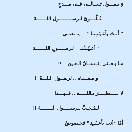
وَ يـقـــول تـعــالَــى فــى مـــدحٍ
عُـلْــــوِىّ لـرســـــــــول اللـــــــهْ :
” أنـتَ بأعـيُـنِـنـا ” .. ما تعنــى
” أعـيُـنـُنـا ” لـرســــولِ اللـــــــهْ
مـا يـعــنى إنــســانُ الـعـين .. !!
و مـعــنـاه .. لرســول الـلـــهْ !!
لا يـنـــظـــــرُ بـاللـــــه .. فــهـــذا
لِـمُـحِـبٍّ لـرســـــول اللـــــــهْ !!
أمَّا “أنت بأعـيُـنِنا” فخـصوصٌ