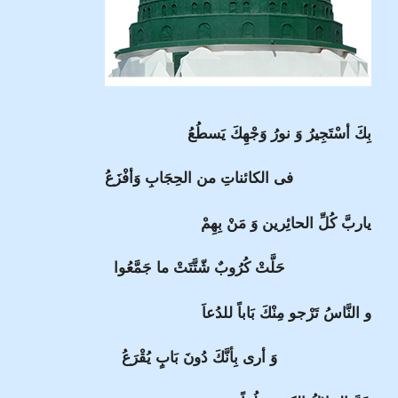
بِكَ أسْتَجِيرُ وَ نورُ وَجْهِكَ يَسطُعُ
فى الكائناتِ من الحِجَابِ وَأفْزَعُ
ياربَّ كُلِّ الحائِرين وَ مَنْ بِهِمْ
حَلَّتْ كُرُوبٌ شّتَّتَتْ ما جَمَّعُوا
و النَّاسُ تَرْجو مِنْكَ بَاباً للدُعاَ
وَ أرى بِأنَّكَ دُونَ بَابٍ يُقْرَعُ