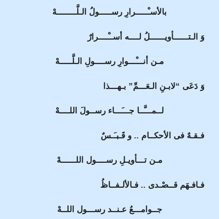
بالأسـْـــــرارِ رســـــولُ الـلَّــــــــهْ
وَ الـتــــــأويــــــلُ لــــه أســْــــرارٌ
مـن أنـــْـــوارِ رســــولِ الـلَّـــــهْ
وَ دَعَى “لابـنِ الـعَـــمِّ” بـهـــذا
لــمـــَّــا جـــَـــاء رســولَ اللــــهْ
فـقـهٌ فى الأحكــام .. و قَـبـَـسٌ
مـن تـــأويـلِ رســــول اللــــــهْ
فـافـهَم قــصْـدى .. فـالألـفــاظُ
جــوامـــعُ عـنــد رســـول اللــهْ