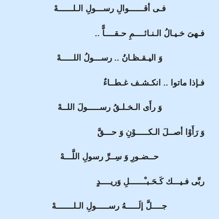
فـى أقــــــوالِ رســـولِ الـلــــــهْ
فـهىَ خـيـالُ الـنـائــــمِ حـقــــاًّ ..
وَ اليـقـظـانُ .. رســـولُ اللـــــهْ
فـإذا ماتوا .. انكـشـف غـطــاءٌ
وَ رأَى الـخـلـقُ رســـــولَ اللــهْ
وَ رَأَوْا أصــلَ الـكـــــوْنِ وَ حـــقَّ
حــضـورِ وَ سِــرِّ رسولِ اللَّـــهْ
ربِّى فـيـــك كَـحَـبـْــــــلِ وَريــــدٍ
جــــلَّ إلَـــــهُ رســـــولِ الـلـــــــهْ