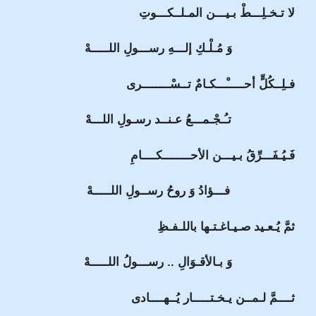
لا تـخـلِـــطْ بـيـــن المـلــكـــوتِ
وَ مُـلْـكِ إلـــهِ رســـولِ اللـــــهْ
فـلِــكُلٍّ أحـــــْـــكـامٌ تــسْــــــــرى
تـُـجْـمـــعُ عـنــد رسـولِ اللـــهْ
فَـيُـفَـــرِّقُ بـيـــن الأحــــــــكــــامِ
فـــؤادُ وَ روحُ رســولِ اللـــــهْ
ثمَّ يُـعـيد صـيـاغـتـها باللـفـظِ
وَ بـالأقـوَالِ .. رســـولُ اللـــــهْ
ثــــمَّ لـمــن يـخـتـــــار يُــهــــادى