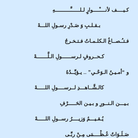
كـيــــف لأنــــْــــوارٍ لـلــــــَّــــــــــهِ
بـقـلـبِ وَ صَـدْرِ رسـولِ اللـــهْ
فـتـُـصــاغُ الـكلـمـاتُ فـتـخـرجُ
كـحــروفٍ لـرســــــولِ الـلَّـــــــهْ
و “أمـيـنُ الـوَحْـىِ” .. يـؤيِّــدُهُ
كالـشَّــاهـــدِ لــرســــولِ اللـــــهْ
بـيـــن الـنــورِ و بـيـن الحَـــــرْفِ
يُـقـيـــمُ وَزيــــرُ رســولِ اللـــــهْ
صَـلَـوَاتٌ عُـظْــــمَى مِـنْ ربِّـى