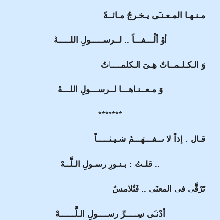
مـنـهـا المـعـنـَى يـخـرجُ مـائــةً
أوْ ألْـــفـــاً .. لــرســـــولِ اللـــــهْ
وَ الـكـلـمــاتُ هِـىَ الـكلمــــاتُ
وَ مـعــنـاهـــا لــرســـولِ اللـــهْ
*******
قـال : إذاً لا نــفـــهَـــمُ شـيـئـــــاً
.. قلـتُ : بـنـورِ رسـولِ الـلَّــهْ
تَرْقَّى فى المعنَى .. فَتُلامسُ
أدْنـَى سِـــــرِّ رســــولِ الـلَّــــــهْ