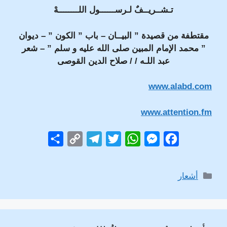
تـشــريــفٌ لـرســــــول اللــــــــهْ
مقتطفة من قصيدة ” البيــان – باب ” الكون ” – ديوان
” محمد الإمام المبين صلى الله عليه و سلم ” – شعر
عبد اللـه / / صلاح الدين القوصى
www.alabd.com
www.attention.fm
S
C
T
T
W
M
F
h
o
e
w
h
e
a
a
p
l
i
a
s
c
التصنيفات
أشعار
r
y
e
t
t
s
e
e
L
g
t
s
e
b
i
r
e
A
n
o