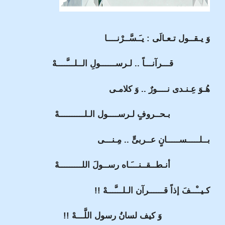
وَ يـقــول تـعـالَى : يـَـسَّــرْنــــا
قـــرآنـــاً .. لـرســــــولِ الــلـــَّــــهْ
هُـوَ عِـنـدى نــــورٌ .. وَ كلامـى
بـحــروفٍ لـرســــول الـلــــــــــهْ
بــلـــــســـــانٍ عــربىٍّ .. مِـنـــى
أنـطــقــنـــَـاه رســولَ اللـــــــــهْ
كـيــْــفَ إذاً قــــــرآن الـلـــَّـــهْ !!
وَ كيف لسانُ رسول اللَّـــهْ !!