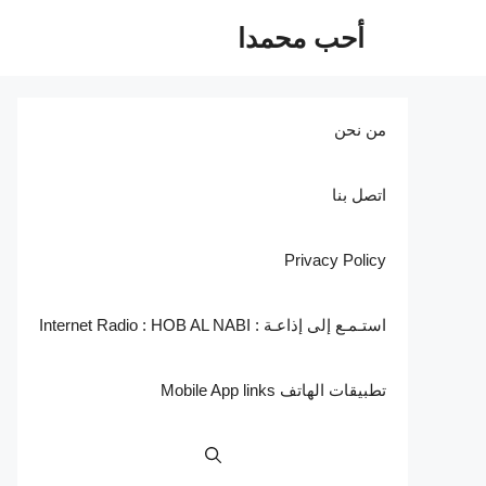
نتقل
أحب محمدا
لى
لمحتوى
من نحن
اتصل بنا
Privacy Policy
استـمـع إلى إذاعـة : Internet Radio : HOB AL NABI
تطبيقات الهاتف Mobile App links