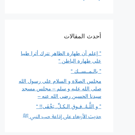
أحدث المقالات
” إعلم أن طهارة الظاهر تترك أثرا طيبا
على طهارة الباطن “
” بالـمــســك “
مجلس الصلاة و السلام على رسول الله
صلى الله عليه و سلم – مجلس مسجد
سيدنا الحسين رضى الله عنه –
” و اللَّـهُ..فـوق الـكـلِّ..يَخْفَى!! “
حديث الأربعاء على إذاعة حب النبي ﷺ