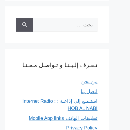
البحث
عن:
تـعـرف إلـيـنـا و تـواصـل مـعـنـا
من نحن
اتصل بنا
استـمـع إلى إذاعـة : Internet Radio :
HOB AL NABI
تطبيقات الهاتف Mobile App links
Privacy Policy