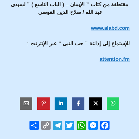
مقتطفة من
كتاب ” الإيمان – ( الباب التاسع ) ” لسيدى
عبد الله / صلاح الدين القوصى
www.alabd.com
للإستماع إلى إذاعة ” حب النبى ” عبر الإنترنت :
attention.fm
S
C
T
T
W
M
F
h
o
e
w
h
e
a