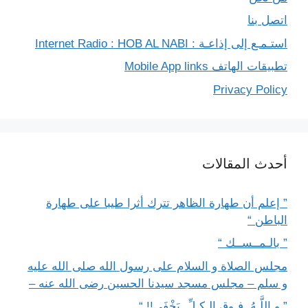
اتصل بنا
استـمـع إلى إذاعـة : Internet Radio : HOB AL NABI
تطبيقات الهاتف Mobile App links
Privacy Policy
أحدث المقالات
” إعلم أن طهارة الظاهر تترك أثرا طيبا على طهارة
الباطن “
” بالـمــســك “
مجلس الصلاة و السلام على رسول الله صلى الله عليه
و سلم – مجلس مسجد سيدنا الحسين رضى الله عنه –
” و اللَّـهُ..فـوق الـكـلِّ..يَخْفَى!! “