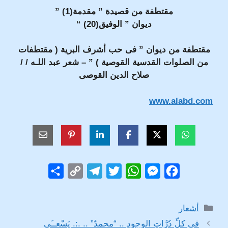
مقتطفة من قصيدة ” مقدمة(1) ”
ديوان ” الوفيق(20) “
مقتطفة من ديوان ” فى حب أشرف البرية ( مقتطفات
من الصلوات القدسية القوصية ) ” – شعر عبد اللـه / /
صلاح الدين القوصى
www.alabd.com
S
C
T
T
W
M
F
h
o
e
w
h
e
a
a
p
l
i
a
s
c
التصنيفات
أشعار
r
y
e
t
t
s
e
فى كلِّ ذَرَّاتِ الوجودِ .. “محمدٌ” .. .:. يَسْعــَى