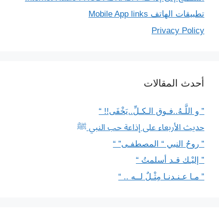
تطبيقات الهاتف Mobile App links
Privacy Policy
أحدث المقالات
” و اللَّـهُ..فـوق الـكـلِّ..يَخْفَى!! “
حديث الأربعاء على إذاعة حب النبي ﷺ
” روحُ النبي “ المصطفـى” “
” إليْـك قـد أسلمتُ “
” مـا عـنـدنـا مِثْـلٌ لــه .. “