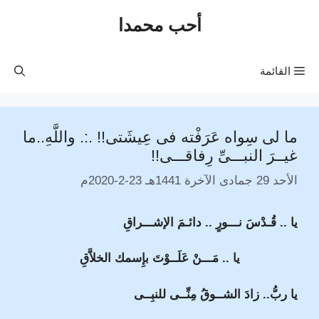
نتقل
أحب محمدا
لى
لمحتوى
القائمة
ما لى سِواه عَرَفْته فى عِيشَتى!! .:. واللَّهِ..ما
غيــرَ النبـــىِّ رِفاقـــى!!
الأحد 29 جمادى الآخرة 1441هـ 23-2-2020م
يا .. قُـدْسَ نـــورٍ .. دائـمَ الإشـــراقِ
يا .. مَـــنْ عَلَــوْتَ بإِسمك الخلاَّقِ
يا ربُّ.. زادَ الشــوقُ مِنِّــى للنبِــى