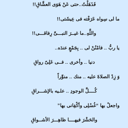
فَذَهَلْتُ..حتى عَنْ هَوَى العشَّاقِ!!
ما لى سِواه عَرَفْته فى عِيشَتى!!
واللَّهِ..ما غيــرَ النبـــىِّ رِفاقـــى!!
يا ربُّ .. فامْنُنْ لى .. بِجَمْعٍ عندَه..
دنيا .. وأخرى .. فــى عَلِىّ رواقِ
وَ زِدْ الصلاةَ عليه .. منك .. منوِّراً
كُــــلَّ الوجودِ .. علـيه بالإشـــراقِ
واجعلْ بها “غُسْلِى وأكْفِانى بها”
والحَشْرَ فيهــــا ظاهِـــرَ الأشــواقِ