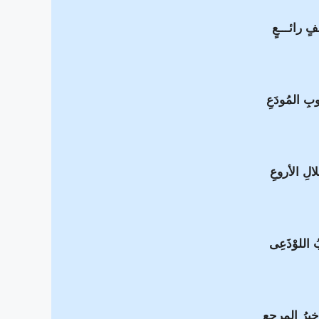
فٍ رائـــعٍ
ُوبِ المُودَعِ
الِ الأروعِ
بُ اللوْذَعِى
يرُ المرجِعِ