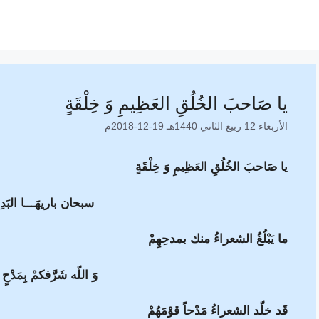
يا صَاحبَ الخُلُقِ العَظِيمِ وَ خِلْقَةٍ
الأربعاء 12 ربيع الثاني 1440هـ 19-12-2018م
يا صَاحبَ الخُلُقِ العَظِيمِ وَ خِلْقَةٍ
سبحان باريهَـــا البَدِيع
ما يَبْلُغُ الشعراءُ منك بمدحِهِمْ
وَ اللّه شَرَّفكمْ بِمَدْحٍ 
قَد خلّد الشعراءُ مَدْحاً قوْمَهُمْ