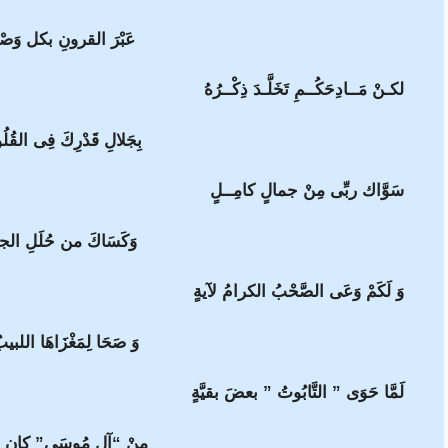
عَبْرَ القرونِ بكل وَصْ
لكـنْ مَــادِحَكُــمِ تَخَلَّـدَ ذِكْــرُهُ
بِجَلالِ قَدْرِكَ فِى القُل
سَوَّاك ربِّى مِنْ جمالٍ كامِــلٍ
وَكَسَاكَ من حُلَلِ الجل
وَ لَكَمْ وَعَى الصَّحْبُ الكرامُ لآيةٍ
وَ صَحَا لِمَغْزَاهَا اللبي
لَمَّا حَوَى ” التَّابُوتُ ” بعضَ بقيَّةٍ
مِنْ “آلِ مُوسَى” كان خ