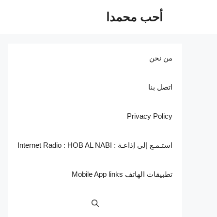
نتقل
أحب محمدا
لى
لمحتوى
من نحن
اتصل بنا
Privacy Policy
استـمـع إلى إذاعـة : Internet Radio : HOB AL NABI
تطبيقات الهاتف Mobile App links