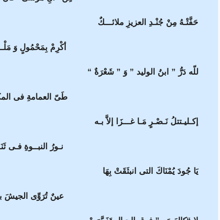
حَفَّتْـهُ مِنْ جُنْـدِ العزيزِ ملائـــكٌ
أكْرِمْ بِمَحْمُولٍ وَ مَلْ
للّه دَرُّ ” ابنُ الوليد ” وَ ” شَعْرَةٌ “
طَىّ العمامةِ فى المكا
إكـليـتتلُ نَـصْـرٍ مَـا غـــزَا إلاَّ بـه
نـورُ النبــوةِ فـى ثَنَـا
يَا جُودَ يُمْنَاكَ التى انبثَقَتْ بِهَا
عينٌ تُرَوِّى الجيشَ 