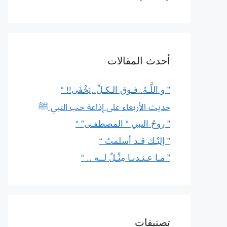
أحدث المقالات
” و اللَّـهُ..فـوق الـكـلِّ..يَخْفَى!! “
حديث الأربعاء على إذاعة حب النبي ﷺ
” روحُ النبي “ المصطفـى” “
” إليْـك قـد أسلمتُ “
” مـا عـنـدنـا مِثْـلٌ لــه .. “
تصنيفات