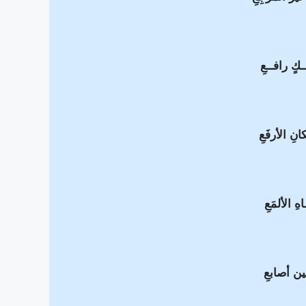
ـــكٍ رافــعِ
نِ الأرفَعِ
هِ الألمَعِ
بين أصابعِ