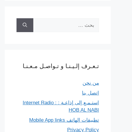
البحث
عن:
تـعـرف إلـيـنـا و تـواصـل مـعـنـا
من نحن
اتصل بنا
استـمـع إلى إذاعـة : Internet Radio :
HOB AL NABI
تطبيقات الهاتف Mobile App links
Privacy Policy