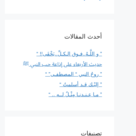
أحدث المقالات
” و اللَّـهُ..فـوق الـكـلِّ..يَخْفَى!! “
حديث الأربعاء على إذاعة حب النبي ﷺ
” روحُ النبي “ المصطفـى” “
” إليْـك قـد أسلمتُ “
” مـا عـنـدنـا مِثْـلٌ لــه .. “
تصنيفات