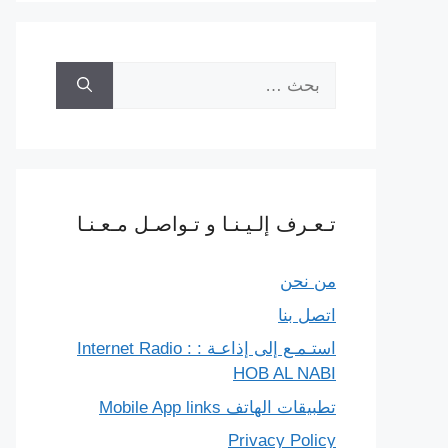
البحث
عن:
تـعـرف إلـيـنـا و تـواصـل مـعـنـا
من نحن
اتصل بنا
استـمـع إلى إذاعـة : Internet Radio :
HOB AL NABI
تطبيقات الهاتف Mobile App links
Privacy Policy