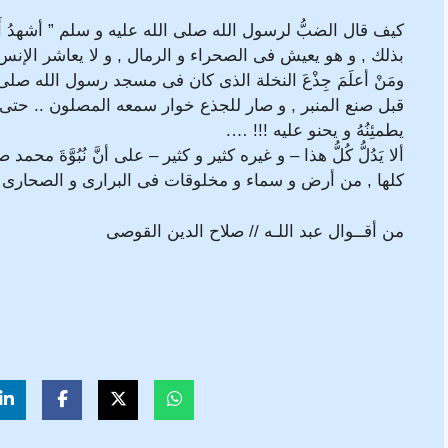
كيف قال الضبُّ لرسول الله صلى الله عليه و سلم ” أشهدُ أَنَّـــ
بذلك , و هو يعيش فى الصحراء و الرمال , و لا يعاشر الإنس 
ومَنْ أعلَمَ جِذْعَ النخلة الذى كان فى مسجد رسول الله صلى
قبل صنع المنبر , و صار للجذع خوار سمعه المصلون .. حتى ضَم
يطمئِنُهُ و يحنو عليه !!! ….
ألا يَدُلُّ كُلُّ هذا – و غيره كثير و كثير – على أنَّ نُبُوَّةَ 
كلها , من أرض و سماء و مخلوقات فى البرارى و الصحارى , لم تص
من أقــوال عبد اللـه // صلاح الدين القوصى