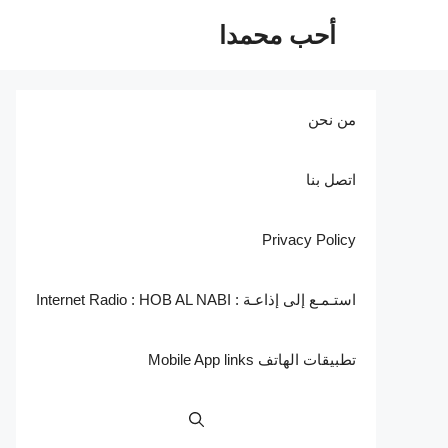
نتقل
أحب محمدا
لى
لمحتوى
من نحن
اتصل بنا
Privacy Policy
استـمـع إلى إذاعـة : Internet Radio : HOB AL NABI
تطبيقات الهاتف Mobile App links