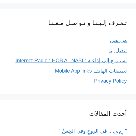
تـعـرف إلـيـنـا و تـواصـل مـعـنـا
من نحن
اتصل بنا
استـمـع إلى إذاعـة : Internet Radio : HOB AL NABI
تطبيقات الهاتف Mobile App links
Privacy Policy
أحدث المقالات
” زِدِني .. في الروحِ وفي الحِسِّ “