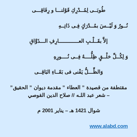
طُوبَــى لِمُــدْرِكِ قَوْلنـــا و رِفَاقِـــى
نُــورٌ وَ لَيْــسَ بمُــدْرَكٍ فِـى ذَاتِــهِ
إلاَّ بقَــلْـبِ العـــــــــــــارِفِ الـــذَوَّاقِ
وَ لِكُــلِّ خلْــقٍ ظِلُّــــهُ فِــى نُــــورِهِ
وَالظِّـــلُّ يَفْنى فى بَقَــاءِ البَاقِــى
مقتطفة من قصيدة ” العطاء ” مقدمة
ديوان ” الحقيق”
– شعر عبد اللـه // صلاح الدين القوصي
شوال 1421 هـ – يناير 2001 م
www.alabd.com