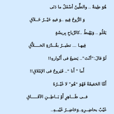
هُوَ طِينةٌ .. والطِّينُ أسْفَلُ ما دَنَى
وَ الرُّوحُ فِيهِ ..وَ فيهِ خَيْــرُ خَــلاَقِ
يَعْلُو .. وَيَهْبطُ ..كالرِّياحِ بِريشَةٍ
فِيهـا … تطيــرُ بقُــدْرَةِ الخــــلاَّقِ
لَوْ قالَ:”أنْتَ”.. يَضيعُ فى أَنْوارهِ!!
أَما ” أَنا “.. فَيَروحُ فى الإمْلاقِ!!
أَمَّا الحَقيقَةُ فَهُوَ “هُو” لا غَيْــرُهُ
فــى ظَـــاهِرٍ أَوْ بَــاطِــنِ الآفَـــــاقِ
غَيْبٌ بحاضِــرِهِ..وَحَاضِــرُ غَيْبــهِ..