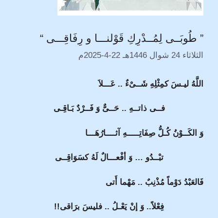
” طُوبَــى لِمُــدْرِكِ قَوْلنـــا و رِفَاقِـــى “
الثلاثاء 24 شوال 1446هـ 22-4-2025م
اللَّهُ ليـسَ كمِثْلِهِ شَــىْءٌ .. عَـــلاَ
فــى ذاتــهِ .. حَــىٌّ وَ فَــرْدٌ بَـاقِـى
وَ الكَــوْنُ كُـلُّ صِفَاتِـــــهِ آثــــارُهَـــا
تبْــدُو … وَ أفْعـــالٌ لَهُ كسَوَاقِــى
فَالعَبْدُ دَوْماً مُذْنِبٌ .. مَهْما أَتى
فِعْلاً.. وَ إنْ يَعْـلُ .. فليسَ برَاقى!!