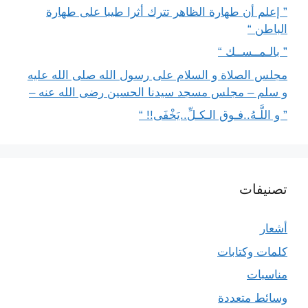
” إعلم أن طهارة الظاهر تترك أثرا طيبا على طهارة
الباطن “
” بالـمــســك “
مجلس الصلاة و السلام على رسول الله صلى الله عليه
و سلم – مجلس مسجد سيدنا الحسين رضى الله عنه –
” و اللَّـهُ..فـوق الـكـلِّ..يَخْفَى!! “
تصنيفات
أشعار
كلمات وكتابات
مناسبات
وسائط متعددة