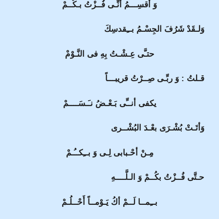
وَ أُقسِـــمُ أنِّـى فُــزْتُ بـكُــمْ
وَلـقَدْ شَرُفَ الجِسْـمُ بــِقدسِكَ
حتـَّى عِـشْـتُ بِهِ فى النَّـوْمْ
قـلتُ : وَ ربِّـى صِــرْتُ قريبـــاً
يكفى أنــِّى بَـعْـضُ نـَـسَــــمْ
وَأتَـتْ بُشْـرَى بعْـدَ البُشْــرى
مِـنْ أحْـبابى لِـى وَ بــِكــُـمْ
حـتَّى فُــزْتُ بكُــمْ وَ الـلَّــــهِ
بــِمــا لَــمْ أكُ يَـوْمــاً أَحْــلُـمْ