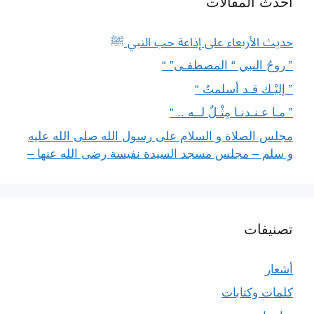
أحدث المقالات
حديث الأربعاء على إذاعة حب النبي ﷺ
” روحُ النبي “ المصطفـى” “
” إليْـك قـد أسلمتُ “
” مـا عـنـدنـا مِثْـلٌ لــه .. “
مجلس الصلاة و السلام على رسول الله صلى الله عليه
و سلم – مجلس مسجد السيدة نفيسة رضى الله عنها –
تصنيفات
أشعار
كلمات وكتابات