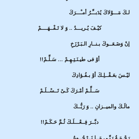
لـكَ مَـــوْلاكَ يُدَبــِّـرُ أمـْـــرَكَ
كيْـفَ يُـريـــدُ .. وَ لا تَـفْــهَــــمْ
إنْ وَضَـعَــوكَ بـنــارِ الـبَـرْزَخِ
أوْ فى طيـنَـتِـهِـمْ … سَـلِّـمْ!!
ليْـسَ بعَـقْــلِـكَ أوْ بـفُـؤادِكَ
سَــلِّـمْ أمْـرَكَ كَـىْ تَــسْــلَـمْ
مالَـكَ والميــزانِ .. وَ رَبُّــكَ
دبَّــرَ فِــعْـــلَـكَ ثُـمَّ حَـكَـمْ!!
رَحْـمَـةُ رَبِّـى مَــا نَــرْجُــوهُ