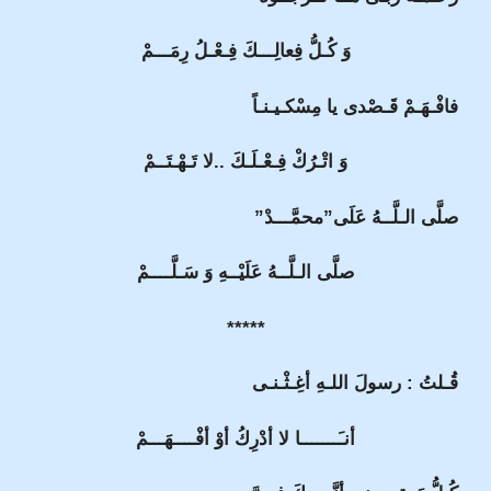
وَ كُـلُّ فِعالِـــكَ فِـعْـلُ رِمَـــمْ
فافْـهَـمْ قَـصْدى يا مِسْكـيـنـاً
وَ اتْـرُكْ فِـعْـلَـكَ ..لا تَـهْـتَــمْ
صلَّى الـلَّــهُ عَلَى”محمَّـــدْ”
صلَّى الـلَّــهُ عَلَيْــهِ وَ سَـلَّــــمْ
*****
قُـلتُ : رسولَ اللـهِ أغِـثْـنـى
أنـَـــــــا لا أدْرِكُ أوْ أفْــــهَـــمْ