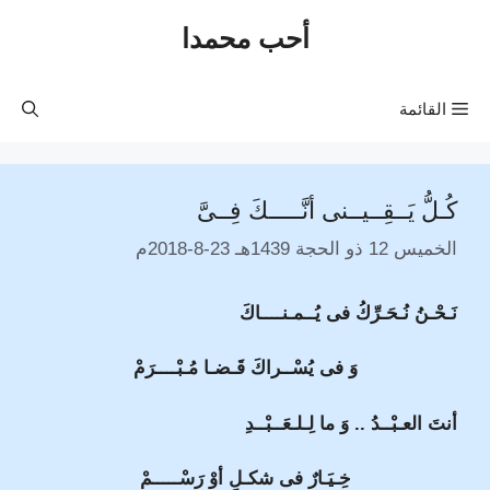
نتقل
أحب محمدا
لى
لمحتوى
القائمة
كُـلُّ يَــقِــيــنى أنَّـــــكَ فِــىَّ
الخميس 12 ذو الحجة 1439هـ 23-8-2018م
نَـحْـنُ نُـحَـرِّكُ فى يُــمـنــــاكَ
وَ فى يُسْــراكَ قَـضـا مُـبْــــرَمْ
أنتَ العـبْــدُ .. وَ ما لِـلـعَــبْــدِ
خِـيَـارٌ فى شكـلٍ أوْ رَسْـــــمْ