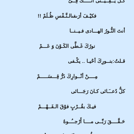
كُـلُّ يَــقِــيــنى أنَّـــــكَ فِــىَّ
فكيْـفَ أرَىفىالـنَّـفْسِ ظُـلَمْ !!
أنتَ النُّـورُ الهـــادى فـيــنــا
نورُكَ غَـطَّى الكَـوْنَ وَ عَـــمْ
قـلتُ:بنــورِكَ أحْيـا .. يكْـفى
مِــــنْ أنْــوارِكَ ذَرُّ قِـــسَـــــمْ
كلُّ دُعــَـائى كـانَ رَجَـــائى
فيـكَ بقُــرْبٍ فوْقَ الـفَــهْـــمْ
حَـقَّــــقَ رَبِّــى مــــا أَرْجــُــوهُ