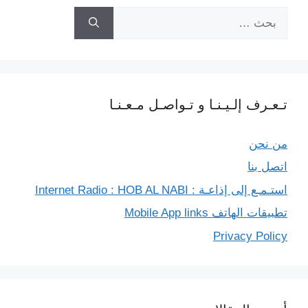
البحث
r
عن:
تـعـرف إلـيـنـا و تـواصـل مـعـنـا
من نحن
اتصل بنا
استـمـع إلى إذاعـة : Internet Radio : HOB AL NABI
تطبيقات الهاتف Mobile App links
Privacy Policy