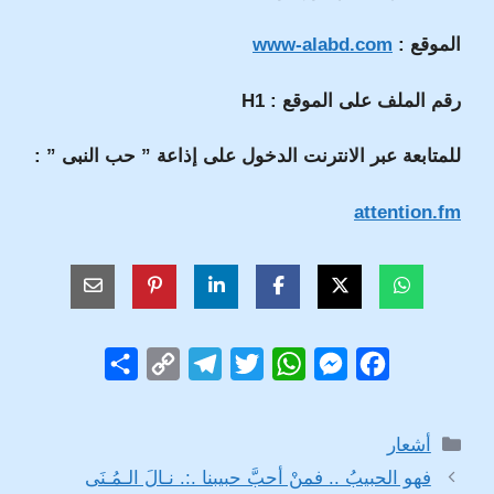
الموقع :
www-alabd.com
رقم الملف على الموقع : H1
للمتابعة عبر الانترنت الدخول على إذاعة ” حب النبى ” :
attention.fm
S
C
T
T
W
M
F
h
o
e
w
h
e
a
a
p
l
i
a
s
c
التصنيفات
أشعار
r
y
e
t
t
s
e
فهو الحبيبُ .. فمنْ أحبَّ حبيبنا .:. نـالَ الـمُـنَى