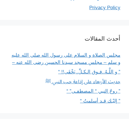
Privacy Policy
أحدث المقالات
مجلس الصلاة و السلام على رسول الله صلى الله عليه
و سلم – مجلس مسجد سيدنا الحسين رضى الله عنه –
” و اللَّـهُ..فـوق الـكـلِّ..يَخْفَى!! “
حديث الأربعاء على إذاعة حب النبي ﷺ
” روحُ النبي “ المصطفـى” “
” إليْـك قـد أسلمتُ “