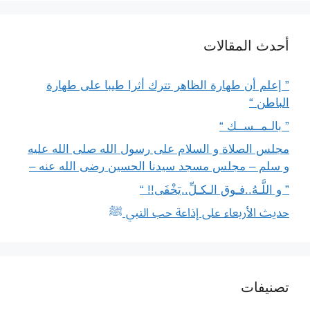
أحدث المقالات
” إعلم أن طهارة الظاهر تترك أثرا طيبا على طهارة
الباطن “
” بالـمــســك “
مجلس الصلاة و السلام على رسول الله صلى الله عليه
و سلم – مجلس مسجد سيدنا الحسين رضى الله عنه –
” و اللَّـهُ..فـوق الـكـلِّ..يَخْفَى!! “
حديث الأربعاء على إذاعة حب النبي ﷺ
تصنيفات