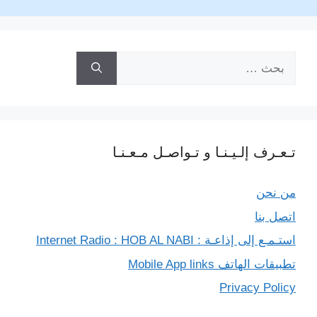
r
البحث
عن:
تـعـرف إلـيـنـا و تـواصـل مـعـنـا
من نحن
اتصل بنا
استـمـع إلى إذاعـة : Internet Radio : HOB AL NABI
تطبيقات الهاتف Mobile App links
Privacy Policy