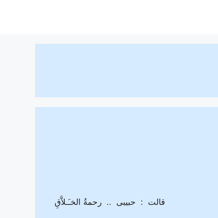
قالت : حبيبى .. رحمةُ الخـَـلاَّقِ