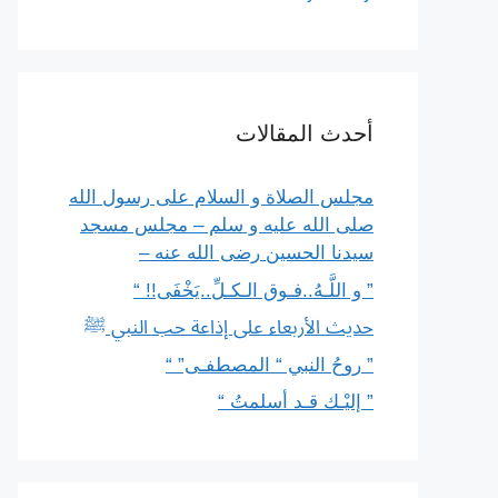
أحدث المقالات
مجلس الصلاة و السلام على رسول الله
صلى الله عليه و سلم – مجلس مسجد
سيدنا الحسين رضى الله عنه –
” و اللَّـهُ..فـوق الـكـلِّ..يَخْفَى!! “
حديث الأربعاء على إذاعة حب النبي ﷺ
” روحُ النبي “ المصطفـى” “
” إليْـك قـد أسلمتُ “