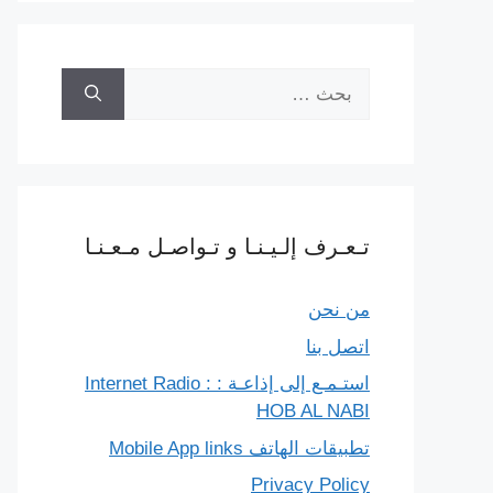
البحث
عن:
تـعـرف إلـيـنـا و تـواصـل مـعـنـا
من نحن
اتصل بنا
استـمـع إلى إذاعـة : Internet Radio :
HOB AL NABI
تطبيقات الهاتف Mobile App links
Privacy Policy