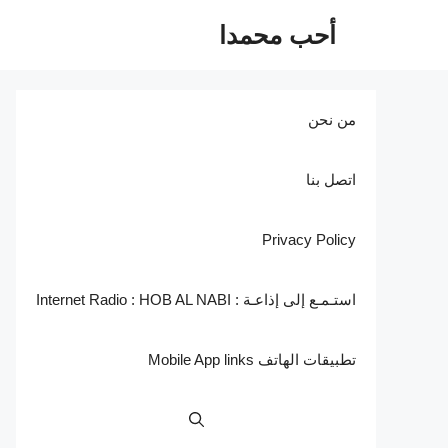
نتقل
أحب محمدا
لى
لمحتوى
من نحن
اتصل بنا
Privacy Policy
استـمـع إلى إذاعـة : Internet Radio : HOB AL NABI
تطبيقات الهاتف Mobile App links