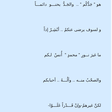
هو ” جَدُّكُم ” .. والجَـدُّ يحنـــو دائمـــاً
و لسوف يرضى عنكمُ .. أبْشِـرْ إذاً
ما غيرَ نــورِ ” محمدٍ ” أُنسٌ لـكم
والصحْبُ منــه .. وآلُـــهُ .. أحبابكم
لكنَّ غيرهمُ-وإنْ قَـــدْراً عَلَـــوْا-