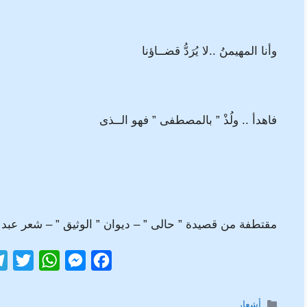
وأنا المهيمنُ ..لا يُرَدُّ قضــاؤنا
فاهدأ .. ولُذْ ” بالمصطفى ” فهو الــذى
مقتطفة من قصيدة ” حالى ” – ديوان ” الوثيق ” – شعر عبد ا
T
W
M
F
w
h
e
a
i
a
s
c
التصنيفات
أشعار