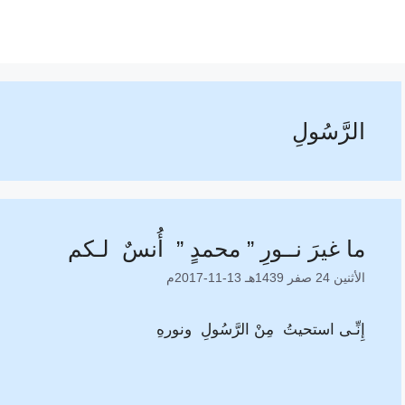
الرَّسُولِ
ما غيرَ نــورِ ” محمدٍ ” أُنسٌ لـكم
الأثنين 24 صفر 1439هـ 13-11-2017م
إِنِّـى استحيتُ مِنْ الرَّسُولِ ونورهِ