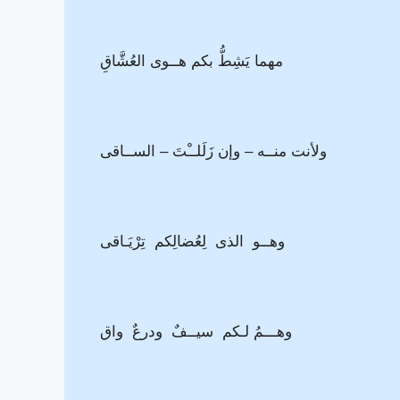
مهما يَشِطُّ بكم هــوى العُشَّاقِ
ولأنت منــه – وإن زَلَلــْتَ – الســاقى
وهــو الذى لِعُضالِكم تِرْيَـاقى
وهـــمُ لـكم سيــفٌ ودرعٌ واق