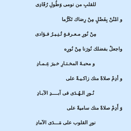
للقلبِ من نومى وَطُولِ رُقَادِى
و امْنُنْ بِفَضْلٍ مِنْ رِضاك تَكَرُّما
مِنْ نُورِ مـعـرفـةٍ تُـنِـيـرُ فـؤادى
واجعلْ بفضلك نُورَنا مِنْ نُورِه
و محبـةَ المخـتـارِ خـيرَ عِـمـادِ
و أدِمْ صلاةً منك زاكـيـةً على
نُـورِ الـهُـدَى فى آبــــدِ الآبـادِ
وَ أَدِمْ صلاةً منك ساميةً على
نورِ القلوب على مَـــدَى الآمادِ