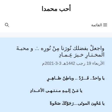
نتقل
أحب محمدا
لى
لمحتوى
القائمة
واجعلْ بفضلك نُورَنا مِنْ نُورِه .:. و محبـةَ
المخـتـارِ خـيرَ عِـمـادِ
الأربعاء 19 رجب 1442هـ 3-3-2021م
يا واحدٌ.. فَ
ـــ
رْدٌ .. وباطِنُ ظــاهِــرٍ
يا مَـنْ إلـيـهِ مـنـتـهـى الأعــدادِ
يا مُحْيِىَ الموتَى…رَجَوْتُكَ صَحْوةً