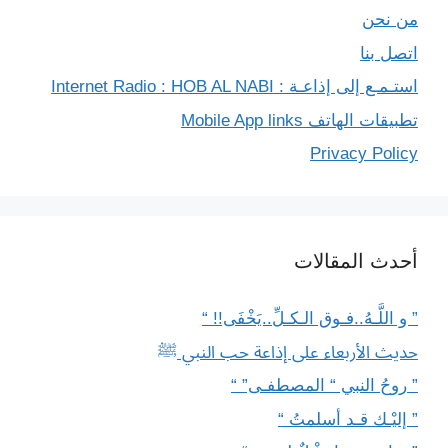
من نحن
اتصل بنا
استـمـع إلى إذاعـة : Internet Radio : HOB AL NABI
تطبيقات الهاتف Mobile App links
Privacy Policy
أحدث المقالات
” و اللَّـهُ..فـوق الـكـلِّ..يَخْفَى!! “
حديث الأربعاء على إذاعة حب النبي ﷺ
” روحُ النبي “ المصطفـى” “
” إليْـك قـد أسلمتُ “