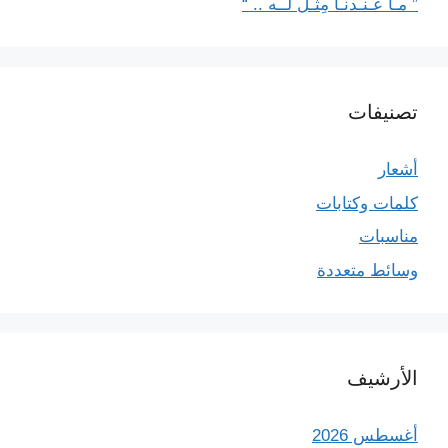
” مـا عـنـدنـا مِثْـلٌ لــه .. “
تصنيفات
أشعار
كلمات وكتابات
مناسبات
وسائط متعددة
الأرشيف
أغسطس 2026