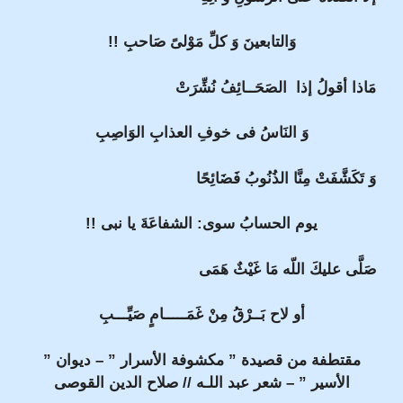
وَالتابعينَ وَ كلِّ مَوْلىً صَاحبِ !!
مَاذا أقولُ إذا الصَحَــائِفُ نُشِّرَتْ
وَ النَاسُ فى خوفِ العذابِ الوَاصِبِ
وَ تَكَشَّفَتْ مِنَّا الذُنُوبُ فَضَائِحًا
يوم الحسابُ سوى: الشفاعَةَ يا نبى !!
صَلَّى عليكَ اللّه مَا غَيْثٌ هَمَى
أو لاح بَــرْقُ مِنْ غَمَـــــامٍ صَيِّـــبِ
مقتطفة من قصيدة ” مكشوفة الأسرار ” – ديوان ”
الأسير ” – شعر عبد اللـه // صلاح الدين القوصى