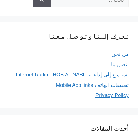
عن:
تـعـرف إلـيـنـا و تـواصـل مـعـنـا
من نحن
اتصل بنا
استـمـع إلى إذاعـة : Internet Radio : HOB AL NABI
تطبيقات الهاتف Mobile App links
Privacy Policy
أحدث المقالات