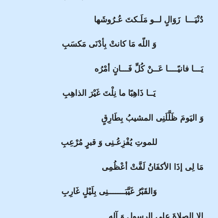
دُنْيَـــا زَوَالٍ لــو مَلَـكتَ عُـرُوشَها
وَ اللّه مَا كانتْ بِأدْنَى مَكسَبِ
يَـــا فانيًــــا عَــنْ كُلِّ فَـــانٍ أمْرُه
يَــا ذَاهِبًا ما نِلْتَ غَيْرَ الذاهِبِ
وَ اليَومَ ظَلَّلَنِى المشيبُ بِطَارِقٍ
للموتِ يُفْزِعُـنِى وَ قبرٍ مُرْعِبِ
مَا لِى إذَا الأكفَانُ لَفَّتْ أعْظُمِى
وَالقَبْرُ غَيَّبَـــــــنِى بِلَيْلٍ غَارِبِ
إلا الصلاةَ على الرسولِ وَ آلِهِ