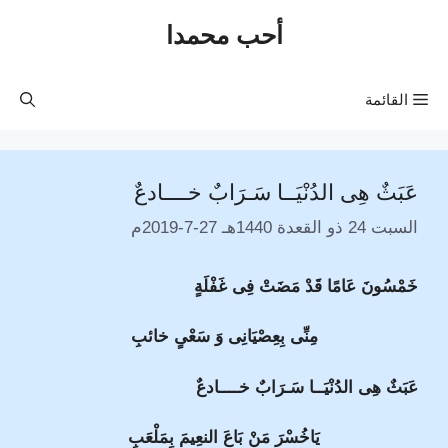
نتقل
أحب محمدا
لى
لمحتوى
القائمة
عَبَثٌ هِى الدُنْيَــا سَـرَابٌ خــــادعٌ
السبت 24 ذو القعدة 1440هـ 27-7-2019م
خَمْسُونَ عَامًا قَدْ مَضَتْ فِى غَفْلَةٍ
مِنِّى بِعِصْيَانِى وَ سَعْىٍ خائبِ
عَبَثٌ هِى الدُنْيَــا سَـرَابٌ خــــادعٌ
يَاخُسْرَ مَنْ بَاعَ النعِيمَ بِمَلْعَبِ