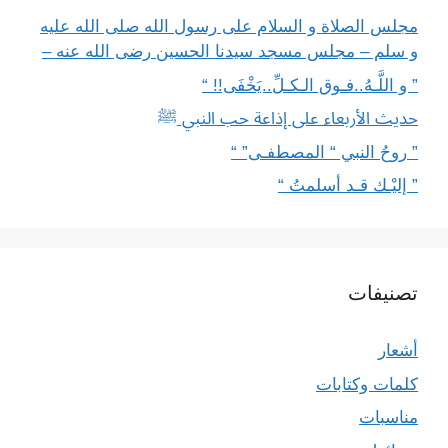
مجلس الصلاة و السلام على رسول الله صلى الله عليه
و سلم – مجلس مسجد سيدنا الحسين رضى الله عنه –
” و اللَّـهُ..فـوق الـكـلِّ..يَخْفَى!! “
حديث الأربعاء على إذاعة حب النبي ﷺ
” روحُ النبي “ المصطفـى” “
” إليْـك قـد أسلمتُ “
تصنيفات
أشعار
كلمات وكتابات
مناسبات