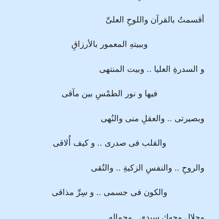
أقسمتُ بالقرآن واللوحِ العلىِّ
وببيتهِ المعمور بالأرزاقِ
و السدرةِ العليا .. وبيت المنتهى
فيها و نور الطمْسِ بين مآقى
وبصيرتى .. والعقلِ منى والنُهى
والقلب فى صدرى .. و كيف أُلاقى
والروحِ .. والنفسِ الزكيةِ .. والتُقى
والكون فى جسمى .. و سِرِّ مذاقى
وجلالِ وجهك سيدى.. وجماله