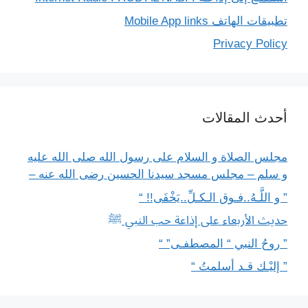
تطبيقات الهاتف Mobile App links
Privacy Policy
أحدث المقالات
مجلس الصلاة و السلام على رسول الله صلى الله عليه
و سلم – مجلس مسجد سيدنا الحسين رضى الله عنه –
” و اللَّـهُ..فـوق الـكـلِّ..يَخْفَى!! “
حديث الأربعاء على إذاعة حب النبي ﷺ
” روحُ النبي “ المصطفـى” “
” إليْـك قـد أسلمتُ “