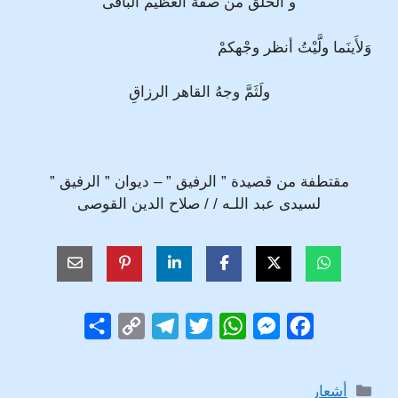
و الخَلْق من صفة العظيم الباقى
وَلأَينَما ولَّيْتُ أنظر وجْهكمْ
ولَثَمَّ وجهُ القاهر الرزاقِ
مقتطفة من قصيدة ” الرفيق ” – ديوان ” الرفيق ”
لسيدى عبد اللـه / / صلاح الدين القوصى
S
C
T
T
W
M
F
h
o
e
w
h
e
a
a
p
l
i
a
s
c
التصنيفات
أشعار