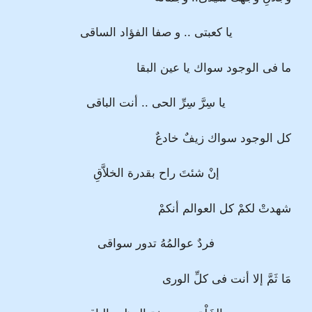
يا كعبتى .. و صفا الفؤاد الساقى
ما فى الوجود سواك يا عين البقا
يا سِرَّ سِرِّ الحى .. أنت الباقى
كل الوجود سواك زيفٌ خادعٌ
إنْ شئتَ راح بقدرة الخلاَّقِ
شهدتْ لكمْ كل العوالم أنكمْ
فردٌ عوالمُهُ تدور سواقى
مَا ثَمَّ إلا أنت فى كلِّ الورى