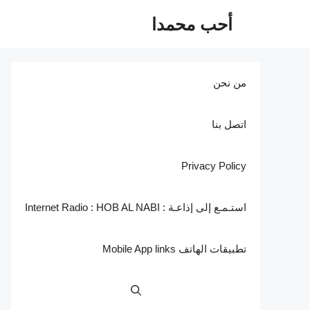
نتقل
أحب محمدا
لى
لمحتوى
من نحن
اتصل بنا
Privacy Policy
استـمـع إلى إذاعـة : Internet Radio : HOB AL NABI
تطبيقات الهاتف Mobile App links