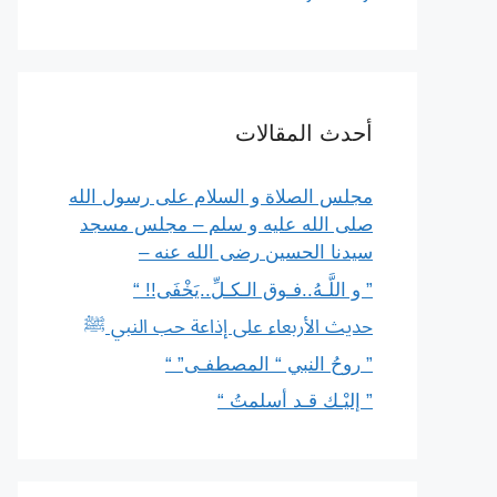
أحدث المقالات
مجلس الصلاة و السلام على رسول الله
صلى الله عليه و سلم – مجلس مسجد
سيدنا الحسين رضى الله عنه –
” و اللَّـهُ..فـوق الـكـلِّ..يَخْفَى!! “
حديث الأربعاء على إذاعة حب النبي ﷺ
” روحُ النبي “ المصطفـى” “
” إليْـك قـد أسلمتُ “