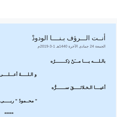
أنــت الـــرؤف بـنــــا الودودْ
الجمعة 24 جمادى الآخرة 1440هـ 1-3-2019م
بالـلــــه يــــا مـــَنْ ذِكــــــــرُه
و الـلـــــهُ أعـــلــــى
أعيــــا الـخـلائـــــقَ ســـــــرُّه
” محــمودُ ” ربـــــى …
*****