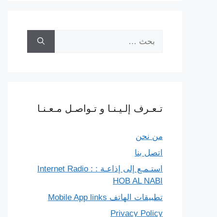
البحث
عن:
تـعـرف إلـيـنـا و تـواصـل مـعـنـا
من نحن
اتصل بنا
استـمـع إلى إذاعـة : Internet Radio :
HOB AL NABI
تطبيقات الهاتف Mobile App links
Privacy Policy