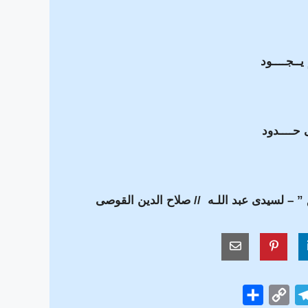
ٍ يــجــــود
ـى حــــدود
 ” – لسيدى عبد اللـه // صلاح الدين القوصى
S
C
T