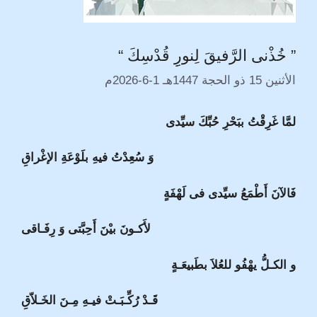
” خُذْنى الرَّفيقَ لِنورِِ قُدْسِكَ “
الأثنين 15 ذو الحجة 1447هـ 1-6-2026م
لمَّا غَرِقْتُ ببَحْرِ حُبِّكَ سيِّدى
وَ سُعِدْتُ فيهِ بلَوْعَةِ الإغْراقِ
فَالآنَ أَطْمَعُ سيِّدى فى لَهْفَةٍ
لأَكـونَ بيْنَ أَحِبَّتى وَ رِفَـاقى
و الكـلُّ يهْفُو للعُلاَ بطَبيعَـةٍ
قَـدْ رُكِّـبَـتْ فيـهِ مِـنَ الخَـلاّقِ