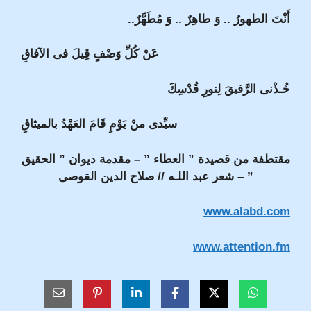
أَنْتَ الطهورُ .. وَ طاهِرٌ .. وَ مُطَهَّرٌ..
عَنْ كُلِّ وَصْفٍ قِيلَ فى الآفاقِ
خُـذْنى الرَّفيقَ لِنورِِ قُدْسِكَ
سيِّدى منْ يَوْمِ قَامَ العَهْدُ بالميثاقِ
مقتطفة من قصيدة ” العطاء ” – مقدمة ديوان ” الحقيق
” – شعر عبد اللـه // صلاح الدين القوصى
www.alabd.com
www.attention.fm