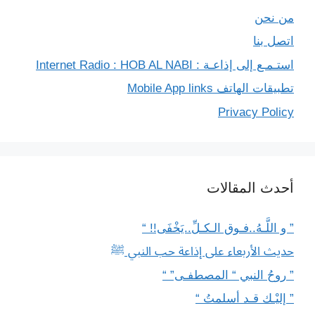
من نحن
اتصل بنا
استـمـع إلى إذاعـة : Internet Radio : HOB AL NABI
تطبيقات الهاتف Mobile App links
Privacy Policy
أحدث المقالات
” و اللَّـهُ..فـوق الـكـلِّ..يَخْفَى!! “
حديث الأربعاء على إذاعة حب النبي ﷺ
” روحُ النبي “ المصطفـى” “
” إليْـك قـد أسلمتُ “