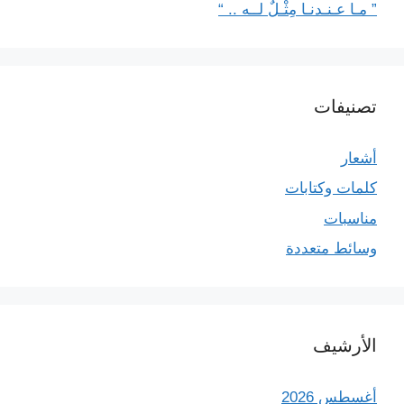
” مـا عـنـدنـا مِثْـلٌ لــه .. “
تصنيفات
أشعار
كلمات وكتابات
مناسبات
وسائط متعددة
الأرشيف
أغسطس 2026