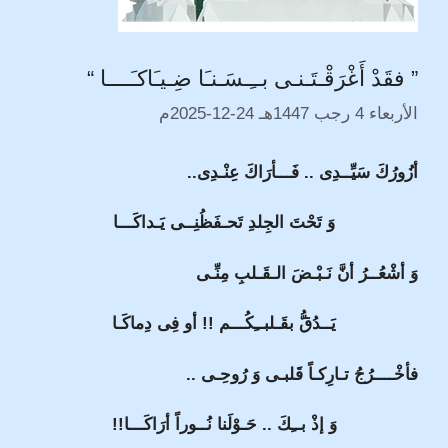
” فقَدْ أَغْرَقْـتَـنـى بــِـسَـنـَا ضِـيـَاكـَــــا “
الأربعاء 4 رجب 1447هـ 24-12-2025م
أزُورُكَ سَيِّــدِى .. فَـــأرَاكَ عِنْـدِى..
وَ تَحْتَ الجِلدِ تَحـفَظُنِــى يَـداكَـــا
وَ أشْعُــرُ أنَّ نَـبْـضَ الـقَـلبِ مِنِّـى
يَــدُقُّ بقَـلبــِكُـــم !! أو فِى دِماكَـا
فأخْــــرُجُ تـارِكـاً قَلبـى وَ رُوحِـى ..
وَ إذْ بــِكَ .. حَـوْلَنا نُــوراً أرَاكَـــا!!