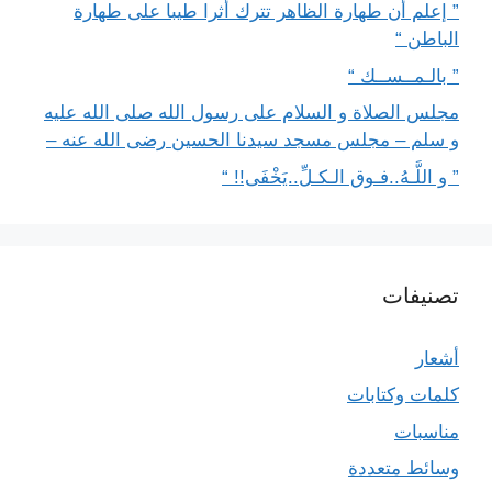
” إعلم أن طهارة الظاهر تترك أثرا طيبا على طهارة
الباطن “
” بالـمــســك “
مجلس الصلاة و السلام على رسول الله صلى الله عليه
و سلم – مجلس مسجد سيدنا الحسين رضى الله عنه –
” و اللَّـهُ..فـوق الـكـلِّ..يَخْفَى!! “
تصنيفات
أشعار
كلمات وكتابات
مناسبات
وسائط متعددة