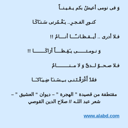
وَ فى نومى أعيشُ بكم يـقـيـنــاً
كنـورِ الفـجـرِ.. يـَغْـمُرنى سَـنـَاكَـا
فـلا أدرى .. أيــقـظـانــًـــا أنــــامُ !!
وَ نـومـتــــــى يـَقِـظــــاً أرَاكَــــــــا !!
فـلا صـحــوٌ لــدىَّ وَ لا مــنـــــــــامٌ
فقَدْ أَغْرَقْـتَـنـى بــِـسَـنـَا ضِـيـَاكـَــا
مقتطفة من قصيدة ” الهجرة ” – ديوان “ العشيق
” –
شعر عبد اللـه // صلاح الدين القوصي
www.alabd.com