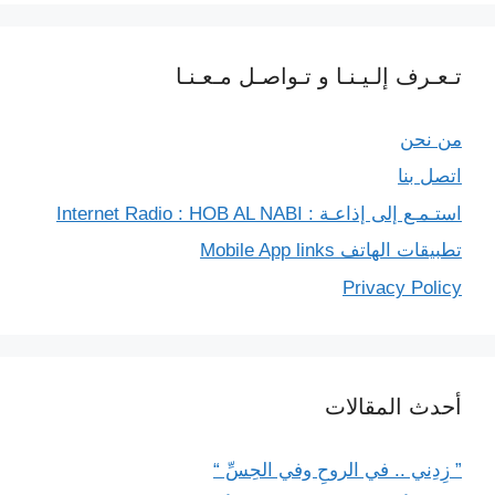
تـعـرف إلـيـنـا و تـواصـل مـعـنـا
من نحن
اتصل بنا
استـمـع إلى إذاعـة : Internet Radio : HOB AL NABI
تطبيقات الهاتف Mobile App links
Privacy Policy
أحدث المقالات
” زِدِني .. في الروحِ وفي الحِسِّ “