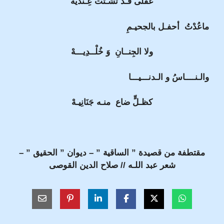
عقلى قـد تشـتت عِـنديهْ
ماعُدْتُ أحفـل بالجحيـمِ
ولا الجِنــانِ وَ خُلْــدِيـــهْ
والـنــــاسُ و الـدنـــيـــا
كظـلٍّ ضاع منـه جَنَانِيـهْ
مقتطفة من قصيدة ” الساقية ” – ديوان ” الحقيق ” –
شعر عبد اللـه // صلاح الدين القوصى