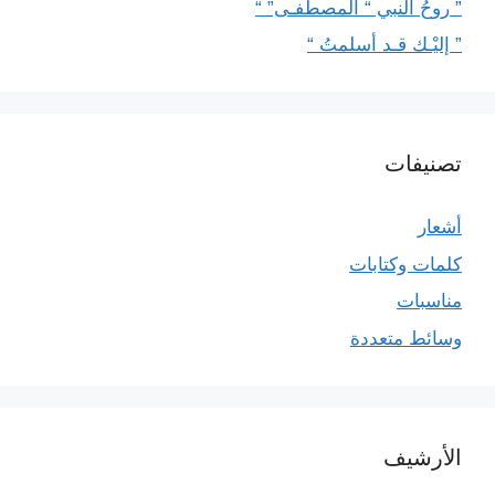
” روحُ النبي “ المصطفـى” “
” إليْـك قـد أسلمتُ “
تصنيفات
أشعار
كلمات وكتابات
مناسبات
وسائط متعددة
الأرشيف