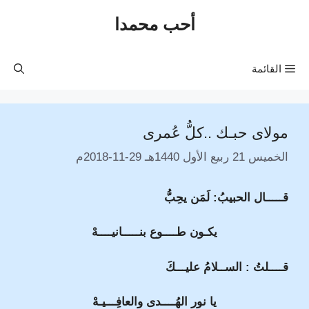
نتقل
أحب محمدا
لى
لمحتوى
القائمة
مولاى حبـك ..كلُّ عُمرى
الخميس 21 ربيع الأول 1440هـ 29-11-2018م
قـــــال الحبيبُ: لَمَن يحِبُّ
يكـون طــــوع بنـــــانيــــهْ
قــــلتُ : الســلامُ عليـــكَ
يا نور الهُــــدى والعافِـــيـهْ