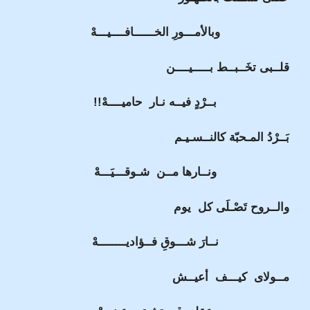
وبالأمـــورِ الخــــــافــــيـــهْ
قلــبى تخَــبــط بـــــيــــن
بــرْدٍ فيــه نـار حاميــــهْ!!
بَــرْدُ المـحبّة كالنــسـيـم
ونــارها مــن شـوقـــيَـــهْ
والــروح تَصْـلَى كل يوم
نــارَ شـــوقِ فــؤاديــــــــهْ
مــولاى كيـــف أعيــش