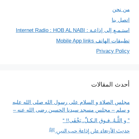
من نحن
اتصل بنا
استـمـع إلى إذاعـة : Internet Radio : HOB AL NABI
تطبيقات الهاتف Mobile App links
Privacy Policy
أحدث المقالات
مجلس الصلاة و السلام على رسول الله صلى الله عليه
و سلم – مجلس مسجد سيدنا الحسين رضى الله عنه –
” و اللَّـهُ..فـوق الـكـلِّ..يَخْفَى!! “
حديث الأربعاء على إذاعة حب النبي ﷺ