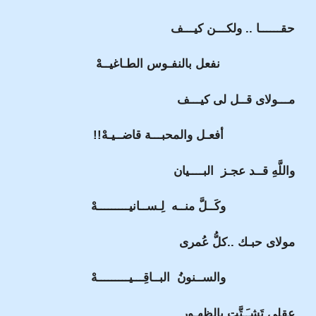
حقــــــا .. ولكـــن كيـــف
نفعل بالنفـوس الطـاغيــهْ
مـــولاى قــل لى كيـــف
أفعـل والمحبـــة قاضــيـهْ!!
واللَّهِ قــد عجـز البــــيان
وكَــلَّ منــه لِـســانيـــــــــهْ
مولاى حبـك ..كلُّ عُمرى
والســنونُ البــاقِـــيـــــــــهْ
عقلى تَشـَـتَّت بالظهـور