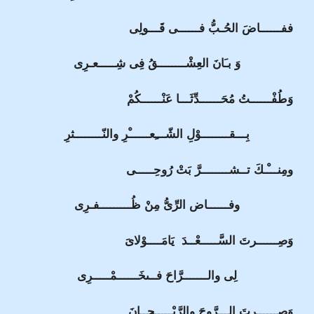
ففــــــاضَ الحُـبُّ فــــــى قَـــولِى
وَ بـَانَ العِشْــــــــقُ فِى شِـــــعـرِى
وَطُفْــــــتُ مُحَــــــدِّثَـــا عَنْــــــكُمْ
بِـــقــــــــوْلِ الشّـــِعــــــْرِ والنّــــــــثرِ
ومِنـــْـكَ تــشــــــــرَّ بَتْ رُوحِـــــى
وفــــــاض الرِّىُّ مِنْ ظُـــــــــفـرِى
وَصِــــــرتَ السَّـــــعْــدَ يَامَــــوْلاىَ
لِى والـــــــرَّاحَ فــىخَــــــمْـــــرِى
وَصِــــــرتَ الـــرَّوحَ والرَّيْـــــحــانَ