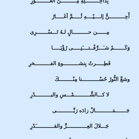
بِداخِـــــــــلِهِ مِــــــــــنَ الغـــَــــــوْرِ
أَحِــــــــــنُّ إلــــيْــــهِ ثُـــــمَّ أغَـــــارُ
مِــــــن حــــــــــالٍ لـهُ تَـــسْـــــــرِى
وَكَـــــــمْ شـَـــرَّفْــتــــَنِـــــى رُؤْيَـــــا
فَطِـــــرتُ بِنشــــــــــوةِ الفــــــــــخرِ
وشعَّ النُّورُ حُسْـــــــــــنا مِنْـــــــــكَ
لا كـــالشَّــــــــــمْـــسِ والبــــــــــدْرِ
جَـــــــمَـــــــــــالٌ زادَه رَبِّـــــــــــى
جَـــلالَ العِـــــــــــــزِّ والقــــــــــــَدْرِ