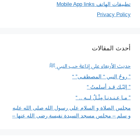
تطبيقات الهاتف Mobile App links
Privacy Policy
أحدث المقالات
حديث الأربعاء على إذاعة حب النبي ﷺ
” روحُ النبي “ المصطفـى” “
” إليْـك قـد أسلمتُ “
” مـا عـنـدنـا مِثْـلٌ لــه .. “
مجلس الصلاة و السلام على رسول الله صلى الله عليه
و سلم – مجلس مسجد السيدة نفيسة رضى الله عنها –