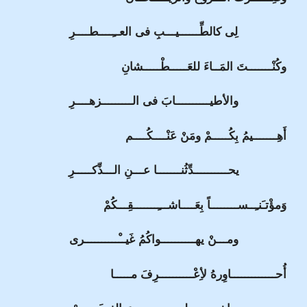
لِى كالطِّــــــيـــبِ فى العــِــــطــــرِ
وكُنْـــــــتَ المَــاءَ للعَـــــطْـــــشانِ
والأطيــــــــــابَ فى الـــــــــزهــــرِ
أَهِـــــــيمُ بِكُـــــمْ ومَنْ عَنْــــكُــــم
يحــــــــــدِّثُنـــــــا عـــنِ الـــذِّكـــــرِ
وَمؤْتـَنـِــســــــــاً بِعَــــاشـــِـــــــقِـــكُمْ
ومـــنْ يهــــــــــواكُمُ غَيــْــــــــــرى
أُحـــــــــــــاوِرهُ لأِعْــــــــــرِفَ مـــــا