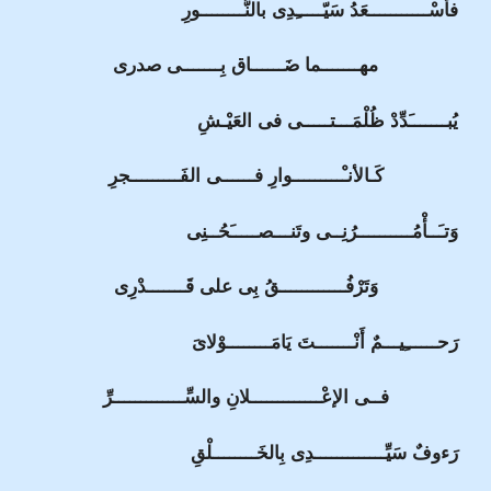
فأسْـــــــــــعَدُ سَيّـــــِدِى بالنُّــــــــورِ
مهـــــــما ضَــــــاق بِـــــــى صدرى
يُبـــــــَدِّدْ ظُلْمَـــتـــــى فى العَيْـشِ
كَـالأنـْـــــــــوارِ فــــــى الفَـــــــــجرِ
وَتـَــأْمُــــــــــرُنِــى وتَنـــصـــــَحُــنِى
وَتَرْفُــــــــــــقُ بِى على قَـــــــدْرِى
رَحــــــِيـــمٌ أَنْـــــــتَ يَامَــــــــوْلاىَ
فــى الإعْـــــــــــــلانِ والسِّـــــــــــــرِّ
رَءوفٌ سَيِّـــــــــــــدِى بِالخَــــــــلْقِ