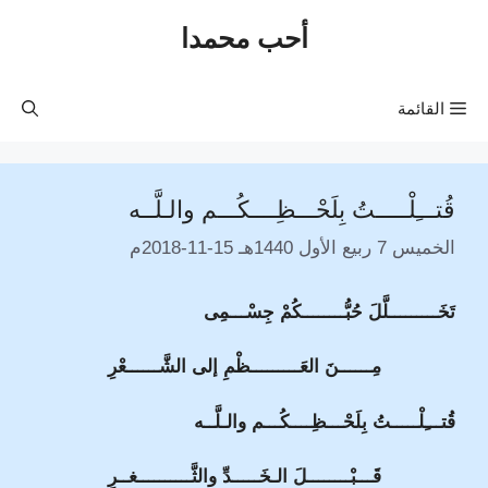
نتقل
أحب محمدا
لى
لمحتوى
القائمة
قُتـــِلْـــــتُ بِلَحْـــظِــــكُـــم والـلَّــه
الخميس 7 ربيع الأول 1440هـ 15-11-2018م
تَخَـــــــــلَّلَ حُبُّــــــــكُمْ جِسْـــمِى
مِــــــنَ العَـــــــــظْمِ إلى الشَّــــــعْرِ
قُتـــِلْـــــتُ بِلَحْـــظِــــكُـــم والـلَّــه
قَـــبْــــــــلَ الـخَـــــدِّ والثَّــــــــــغــرِ