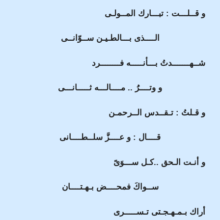
و قــلـــت : تبـــارك المــولـى
الــــذى بـــالطـيـن ســوّانــى
شــهـــــــدتُ بـــأنـــــه فــــــــرد
و وتــــرُُ .. مــــالـــه ثـــــانـــى
و قـلتُ : تـقــدس الــرحمـن
قــــال : و عــــزَّ سلــطــــانى
و أنـت الـحق ..كـل ســـوَىً
ســواكَ فمحــــض بـهـتــــان
أراك بـمـهـجـتى تـســـــرى