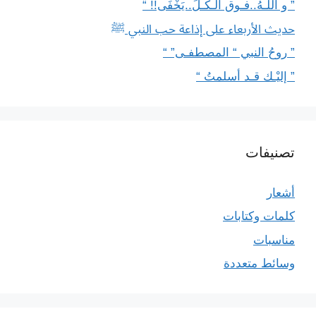
” و اللَّـهُ..فـوق الـكـلِّ..يَخْفَى!! “
حديث الأربعاء على إذاعة حب النبي ﷺ
” روحُ النبي “ المصطفـى” “
” إليْـك قـد أسلمتُ “
تصنيفات
أشعار
كلمات وكتابات
مناسبات
وسائط متعددة