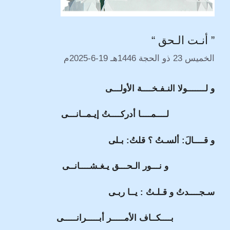
” أنـت الـحق “
الخميس 23 ذو الحجة 1446هـ 19-6-2025م
و لـــــــولا النـفـخــــة الأولـــى
لــــمــــا أدركــــتُ إيـمــانـــى
و قــــالَ: ألسـتُ ؟ قلتُ: بـلى
و نـــور الـحـــق يـغـشــــانــى
سـجــــدتُ و قـلـتُ : يــا ربـى
بــــكــاف الأمـــــر أبـــــرانـــــى