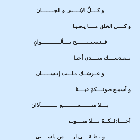
و كــــلِّ الإنــــس و الجــــــــان
و كــــل الخلق مــــا يـحـيـا
فــتـسـبـيـــــــح بــــألــــــــــــوانِ
بــقـدســــك سيـــدى أحيـا
و عــرشــك قـلـــب إنـســــــان
و أسمـع صوتــــكمْ فيــــنا
بــــلا ســـــــمــــــــــع بــــــــــآذان
أحــــادثــكــمْ بــــلا صــــوت
و نـطـقــــى ليــــــس بلســـانى