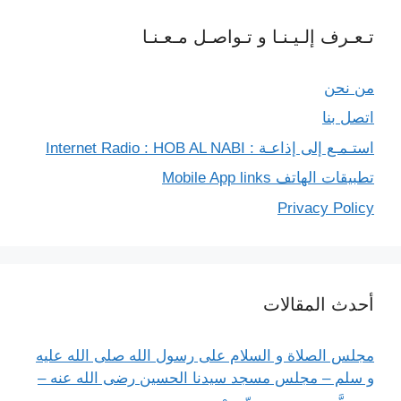
تـعـرف إلـيـنـا و تـواصـل مـعـنـا
من نحن
اتصل بنا
استـمـع إلى إذاعـة : Internet Radio : HOB AL NABI
تطبيقات الهاتف Mobile App links
Privacy Policy
أحدث المقالات
مجلس الصلاة و السلام على رسول الله صلى الله عليه
و سلم – مجلس مسجد سيدنا الحسين رضى الله عنه –