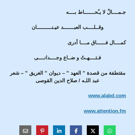
جـمــــالُُ لا يـُحـــــــاط بــــه
وقــلــــب العبـــــــد عيـنــــــــــان
كمــــال فــــــاق مــــا أدرى
فـتــــهـتُ و ضــاع وجــــدانــــى
مقتطفة من قصدة ” العهد ” – ديوان ” الغريق ” – شعر
عبد اللـه / صلاح الدين القوصى
www.alabd.com
www.attention.fm