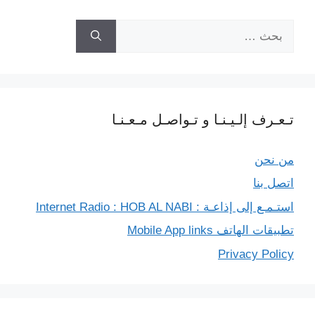
k
m
p
e
k
البحث
r
عن:
تـعـرف إلـيـنـا و تـواصـل مـعـنـا
من نحن
اتصل بنا
استـمـع إلى إذاعـة : Internet Radio : HOB AL NABI
تطبيقات الهاتف Mobile App links
Privacy Policy