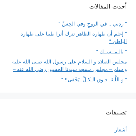
أحدث المقالات
” زِدِني .. في الروحِ وفي الحِسِّ “
” إعلم أن طهارة الظاهر تترك أثرا طيبا على طهارة
الباطن “
” بالـمــســك “
مجلس الصلاة و السلام على رسول الله صلى الله عليه
و سلم – مجلس مسجد سيدنا الحسين رضى الله عنه –
” و اللَّـهُ..فـوق الـكـلِّ..يَخْفَى!! “
تصنيفات
أشعار