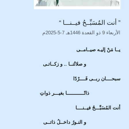
” أنت المُسَبِّــحُ فيــنـــا “
الأربعاء 9 ذو القعدة 1446هـ 7-5-2025م
يــا مَنْ إليـه صيــامــى
و صلاتُنــا .. و زكــاتـى
سبحــــان ربــى فَــــرْدًا
ذاتًــــــــــــا بغيـــر ذواتِ
أنت المُسَبِّـــحُ فيــنــــا
و النـورُ داخــلُ ذاتــى