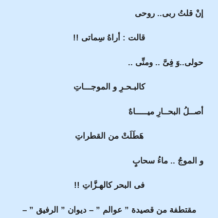
إنْ قلتُ ربى.. روحى
قالت : أراهُ سِماتى !!
حولى..وَ فِىَّ .. ومنِّى ..
كالبـحـرِ و الموجـــاتِ
أصــلُ البحــارِ ميـــــاهٌ
هَطَلَتْ من القطراتِ
و الموجُ .. ماءُ سحابٍ
فى البحر كالهـزَّاتِ !!
مقتطفة من قصيدة ” عوالم ” – ديوان ” الرفيق ” –