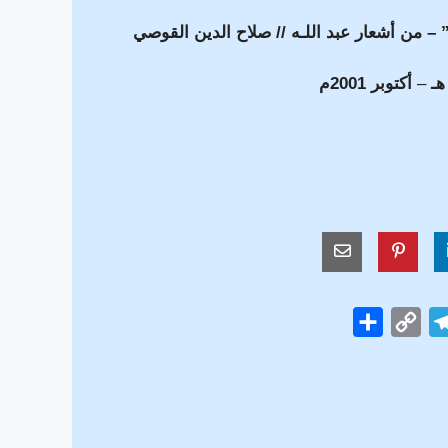
– من أشعار عبد اللـه // صلاح الدين القوصي
–
أكتوبر 2001م
S
C
T
h
o
e
a
p
l
r
y
e
e
L
g