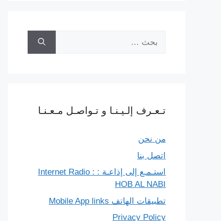
البحث
عن:
تـعـرف إلـيـنـا و تـواصـل مـعـنـا
من نحن
اتصل بنا
استـمـع إلى إذاعـة : Internet Radio :
HOB AL NABI
تطبيقات الهاتف Mobile App links
Privacy Policy