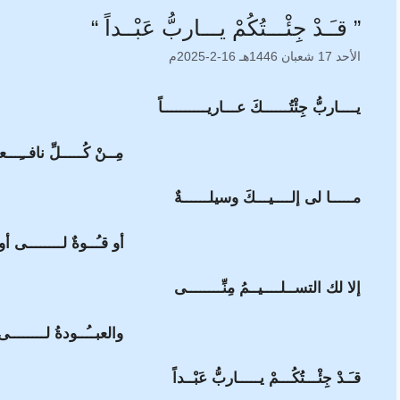
” قـَـدْ جِئْـــتُكُمْ يـــاربُّ عَبْــداً “
الأحد 17 شعبان 1446هـ 16-2-2025م
يــــاربُّ جِئْتُــــــكَ عـــاريــــــــــاً
مِــنْ كُـــــلِّ نافــِـــع
مـــــا لى إلــــيـــكَ وسيلــــــةٌ
أو قـُــوةٌ لــــــــى أو 
إلا لك التســلــــيــمُ مِنِّــــــــى
والعبــُــودةُ لــــــــى 
قـَـدْ جِئْـــتُكُـــمْ يـــــاربُّ عَبْــداً