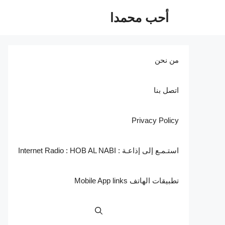
نتقل
أحب محمدا
لى
لمحتوى
من نحن
اتصل بنا
Privacy Policy
استـمـع إلى إذاعـة : Internet Radio : HOB AL NABI
تطبيقات الهاتف Mobile App links