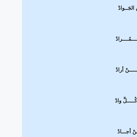
الجَــوادْ
ــمُــــرادْ
ـــــنْ أرادْ
ـــــلَّ وادْ
نْ أجـــادْ