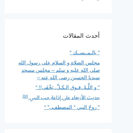
أحدث المقالات
” بالـمــســك “
مجلس الصلاة و السلام على رسول الله
صلى الله عليه و سلم – مجلس مسجد
سيدنا الحسين رضى الله عنه –
” و اللَّـهُ..فـوق الـكـلِّ..يَخْفَى!! “
حديث الأربعاء على إذاعة حب النبي ﷺ
” روحُ النبي “ المصطفـى” “