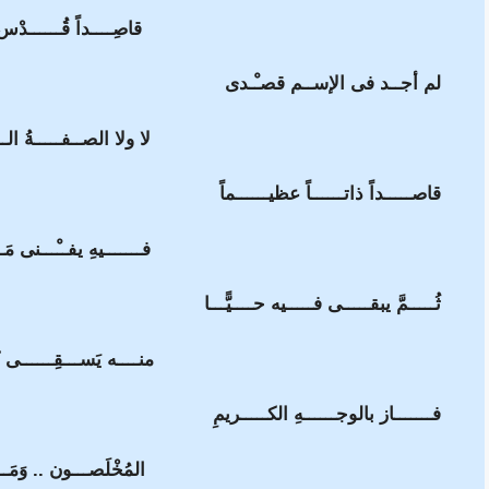
قاصِــــداً قُــــــدْس 
لم أجــد فى الإســم قصـْـدى
لا ولا الصــفـــــةُ الـــ
قاصـــــداً ذاتــــــاً عظيــــــماً
فـــــــيهِ يفــْـــنى مَـ
ثُـــــمَّ يبقـــــى فـــــيه حــــيًّـــا
منــــه يَســـقِــــــى كُ
فـــــــاز بالوجــــــهِ الكـــــريمِ
المُخْلَصـــون .. وَمَــ