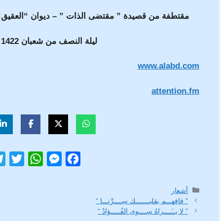
مقتطفة من
قصيدة ” مقتضى الذات ” – ديوان “العقيق” 
ليلة النصف من شعبان 1422 هـ
www.alabd.com
attention.fm
T
W
M
F
w
h
e
a
i
a
s
c
التصنيفات
أشعار
” فافهـــم بقلبـــــــك سِــــرَّنـــا “
t
t
s
e
” لا يــَــــراهُ سِــــوى الفُـــــؤادْ “
t
s
e
b