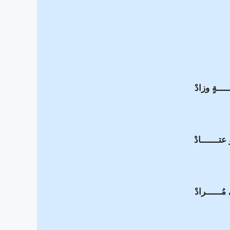
ـــــةٍ وزادْ
عتـــــــادْ
مُــــــرادْ