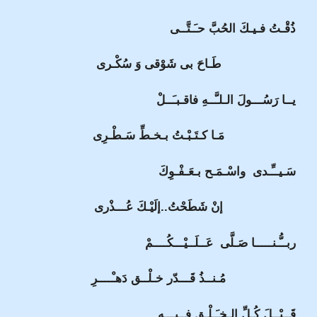
ذُقْـتُ فـيـكَ الحُبَّ حـَـتَّــى
طَـاحَ بى شَوْقى وَ سُكْـرى
يــا رَسُـــولَ الـلـَّــهِ فاقـبـَــلْ
مَـا كـتَـبْـتُ بـخـطِّ سَـطْـرِى
سَـيــِّـدى واسْـمَـح بـعَـفْـوِكَ
إنْ شَطَحْتُ..إلَيْـكَ عُـــذْرى
ربــُّـنـــــا صَـلَّى عَــلَــيْـــكُــــمْ
مُـنــذُ قَـــدّر خـلْــق دَهـْــــرِ
قَــبْــلَ كُـلِّ الـخـَـلْـقِ فــيـــهِ