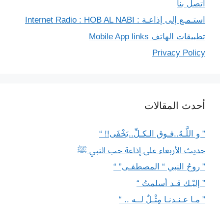
اتصل بنا
استـمـع إلى إذاعـة : Internet Radio : HOB AL NABI
تطبيقات الهاتف Mobile App links
Privacy Policy
أحدث المقالات
” و اللَّـهُ..فـوق الـكـلِّ..يَخْفَى!! “
حديث الأربعاء على إذاعة حب النبي ﷺ
” روحُ النبي “ المصطفـى” “
” إليْـك قـد أسلمتُ “
” مـا عـنـدنـا مِثْـلٌ لــه .. “