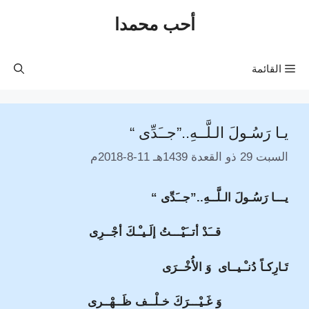
نتقل
أحب محمدا
لى
لمحتوى
القائمة
يـا رَسُـولَ الـلَّــهِ..”جــَدِّى “
السبت 29 ذو القعدة 1439هـ 11-8-2018م
يـــا رَسُـولَ الـلَّــهِ..”جــَدِّى “
قــَدْ أتــَيْـــتُ إلَـيـْـكَ أجْــرِى
تَـارِكـاً دُنـْـيــاى وَ الأُخْــرَى
وَ غَـيْـــرَكَ خـلْــف ظَــهْــرى