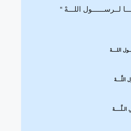
ـا لــرســــــول اللـــهْ “
ـول اللـــهْ
اللَّـــهْ
لـلَّــــهْ