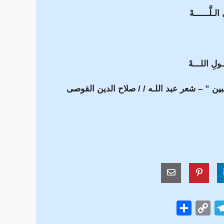
لـلَّــــــهْ
ولِ اللـــهْ
ين ” – شعر عبد اللـه / / صلاح الدين القوصى
S
C
T
h
o
e