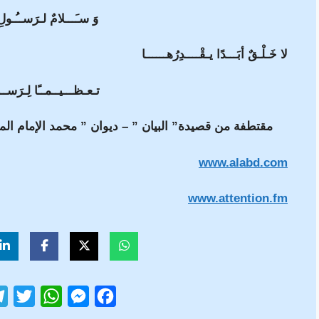
وَ سـَـــلامٌ لـرَســُـولِ ا
لا خَـلْـقٌ أبَـــدًا يـقْــــدِرُهــــــا
تـعـظـــيــمــًا لِـرَســـ
مقتطفة من قصيدة” البيان ” – ديوان ” محمد الإمام المب
www.alabd.com
www.attention.fm
T
W
M
F
w
h
e
a