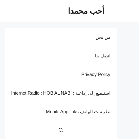
نتقل
أحب محمدا
لى
لمحتوى
من نحن
اتصل بنا
Privacy Policy
استـمـع إلى إذاعـة : Internet Radio : HOB AL NABI
تطبيقات الهاتف Mobile App links