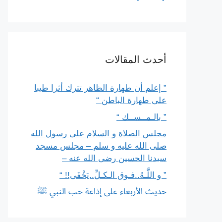
أحدث المقالات
” إعلم أن طهارة الظاهر تترك أثرا طيبا
على طهارة الباطن “
” بالـمــســك “
مجلس الصلاة و السلام على رسول الله
صلى الله عليه و سلم – مجلس مسجد
سيدنا الحسين رضى الله عنه –
” و اللَّـهُ..فـوق الـكـلِّ..يَخْفَى!! “
حديث الأربعاء على إذاعة حب النبي ﷺ