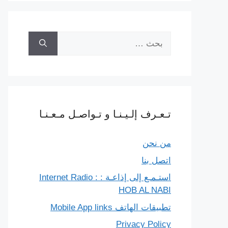
البحث
عن:
تـعـرف إلـيـنـا و تـواصـل مـعـنـا
من نحن
اتصل بنا
استـمـع إلى إذاعـة : Internet Radio :
HOB AL NABI
تطبيقات الهاتف Mobile App links
Privacy Policy