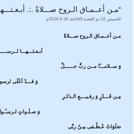
“مـن أعــمـاق الـروح صـــلاةً .:. أبـعـثـــهــ
الخميس 22 ذو القعدة 1445هـ 30-5-2024م
مـن أعــمـاق الـروح صـــلاةً
أبـعـثـــهـــا لــرســـــ
وَ ســلامـــًا مــن ربٍّ جــــــلَّ
وَ قـــدْ أعْلَى لرسول 
مِـن قَـــدْرٍ وَ رفـيــــعِ الـذكـرِ
وَ صـلَـواتٍ لـرسـُـولِ ا
صَلَوَاتٌ عُـظْـمَى مِـنْ ربِّى