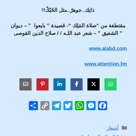
ذاتِك..جوهرٌ..مثل الحُبُكْ!!
مقتطفة من “صلاة المَلِك “- قصيدة ” بايعوا ” – ديوان
” الشفيق ” – شعر عبد اللـه / / صلاح الدين القوصى
www.alabd.com
www.attention.fm
S
C
T
T
W
M
F
h
o
e
w
h
e
a
a
p
l
i
a
s
c
التصنيفات
أشعار
r
y
e
t
t
s
e