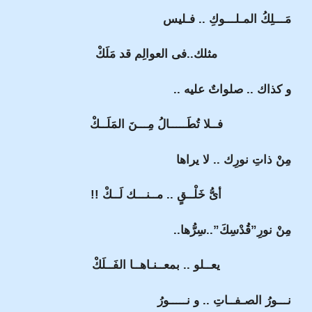
مَـــلِكُ المـلـــوكِ .. فـليس
مثلك..فى العوالِم قد مَلَكْ
و كذاك .. صلواتٌ عليه ..
فــلا تُطَـــــالُ مِـــنَ المَلَــكْ
مِنْ ذاتِ نورِك .. لا يراها
أىُّ خَلْــقٍ .. مــنـــك لَــكْ !!
مِنْ نورِ”قُدْسِكَ”..سِرُّها..
يعــلو .. بمعــنـاهــا الفَــلَكْ
نـــورُ الصـفــاتِ .. و نـــــورُ