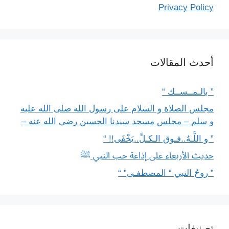
Privacy Policy
أحدث المقالات
” بالـمــســك “
مجلس الصلاة و السلام على رسول الله صلى الله عليه
و سلم – مجلس مسجد سيدنا الحسين رضى الله عنه –
” و اللَّـهُ..فـوق الـكـلِّ..يَخْفَى!! “
حديث الأربعاء على إذاعة حب النبي ﷺ
” روحُ النبي “ المصطفـى” “
تصنيفات