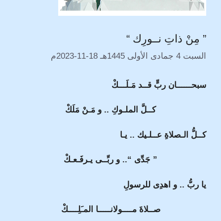
” مِنْ ذاتِ نــورِك “
السبت 4 جمادى الأولى 1445هـ 18-11-2023م
سبحــــــان ربٍّ قــد مَـلَـــكْ
كــلَّ الملـوكِ .. و مَـنْ مَلَكْ
كــلُّ الـصلاةِ عــلـيك .. يـا
” جَدِّى “.. و ربِّــى يـرفَـعـكْ
يا ربُّ .. و اهدِى للرسولِ
صــلاةَ مــــولانـــــا المـَلِــــكْ