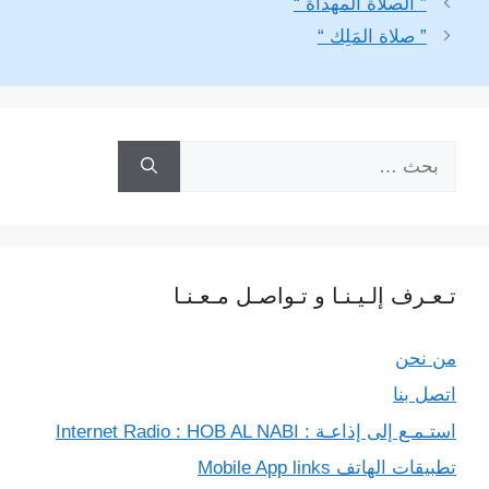
” الصلاة المهداة “
e
L
g
t
s
e
b
” صلاة المَلِك “
i
r
e
A
n
o
n
a
r
p
g
o
k
m
p
e
k
البحث
r
عن:
تـعـرف إلـيـنـا و تـواصـل مـعـنـا
من نحن
اتصل بنا
استـمـع إلى إذاعـة : Internet Radio : HOB AL NABI
تطبيقات الهاتف Mobile App links