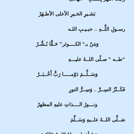
بَشـيرِ الخـيرِ الأعلى الأطـهَرْ
رسـولِ اللَّــهِ .. حبـيـبِ اللـه
وَمَنْ بـ“ الكــــوثر” حَـقًّا بُـشِّـرْ
“طــه ” صـلّى اللــهُ عليـــهِ
وَسَــلَّــمَ دَوْمـــــا رَبٌّ أَخْــبَــرْ
فَكَــنْزُ السِــرِّ .. وَسِــرُّ النورِ
ونـــورُ الــــذاتِ عليهِ المظهرْ
صَــلَّى اللــهُ علــيهِ وَسَــلَّمَ