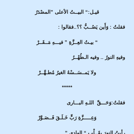
قيـل:“ البيــتُ الأعلى ”المصْدَرُ
فقلتُ : وَأَين يَصُــبُّ ؟؟..فقالوا :
“ بيـتُ العِــزَّةِ ” فيـــهِ مَــقَــرْ
وفيهِ النورُ .. وفيه الـطُهْــرُ
ولا يَمــسَــسْهُ الغيرُ مُطـهَّــرْ
*****
فقلتُ:وَحَـــقِّ اللـهِ البـــارى
وَعِـــــزَّةِ رَبٍّ خَـلَـقَ فَــصَـوَّرْ
رأيتُ النهرَ بِقَــلْبِ “ الهادى ”