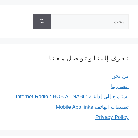
k
m
p
e
k
البحث
r
عن:
تـعـرف إلـيـنـا و تـواصـل مـعـنـا
من نحن
اتصل بنا
استـمـع إلى إذاعـة : Internet Radio : HOB AL NABI
تطبيقات الهاتف Mobile App links
Privacy Policy