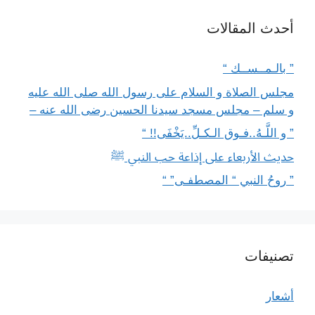
أحدث المقالات
” بالـمــســك “
مجلس الصلاة و السلام على رسول الله صلى الله عليه
و سلم – مجلس مسجد سيدنا الحسين رضى الله عنه –
” و اللَّـهُ..فـوق الـكـلِّ..يَخْفَى!! “
حديث الأربعاء على إذاعة حب النبي ﷺ
” روحُ النبي “ المصطفـى” “
تصنيفات
أشعار