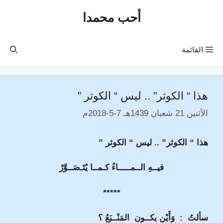
نتقل
أحب محمدا
لى
لمحتوى
القائمة
هذا “ الكوثر” .. ليس “ الكوثر ”
الأثنين 21 شعبان 1439هـ 7-5-2018م
هذا “ الكوثر” .. ليس “ الكوثر ”
فيــهِ الــمـــــاءُ كـمــا يُتَـصَــوَّرْ
*****
سألتُ : وَأَيْن يكــون المَنْــبَعُ ؟