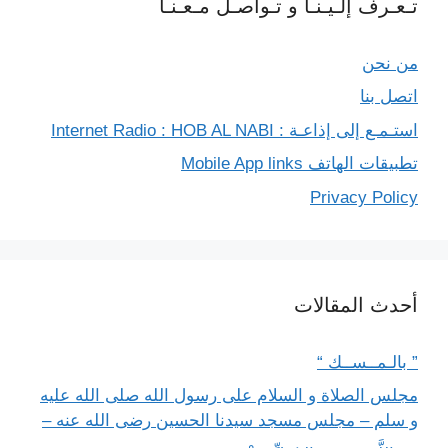
تـعـرف إلـيـنـا و تـواصـل مـعـنـا
من نحن
اتصل بنا
استـمـع إلى إذاعـة : Internet Radio : HOB AL NABI
تطبيقات الهاتف Mobile App links
Privacy Policy
أحدث المقالات
” بالـمــســك “
مجلس الصلاة و السلام على رسول الله صلى الله عليه
و سلم – مجلس مسجد سيدنا الحسين رضى الله عنه –