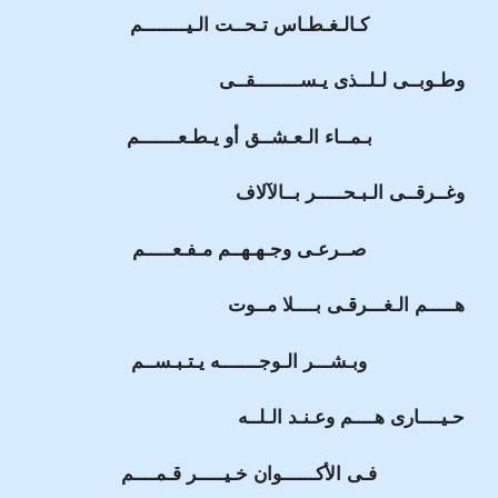
كـالـغـطـاس تـحــت الـيــــــــم
وطـوبــى لـلــذى يـســــــــقــى
بـمــاء الـعـشــق أو يـطـعـــــــم
وغــرقــى الـبـحـــــر بــالآلاف
صــرعـى وجـهـهــم مـفـعـــــم
هـــــم الـغـــرقـى بــــلا مــوت
وبـشـــر الـوجـــــــه يـتـبـســم
حـيــــارى هــــم وعـنـد الـلــه
فـى الأكــــــوان خـيـــــر قـمــــم