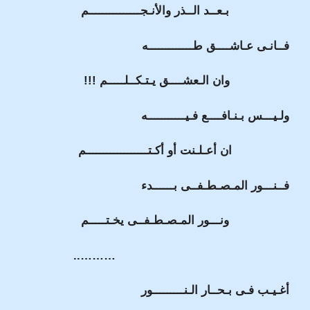
بـعــد الــذر والأنـجـــــــــــــــم
فــانـى عـاشــــق طـــــــــــــه
وان الـعشــــق يـتـكــلـــــم !!!
ولـيـــس بـنـافــــع فـيـــــــــــه
ان أعـلـنت أو أكـتــــــــــــــــــم
فــنـــور المـصـطـفــى بــــــدء
ونـــور المـصـطـفــى يخـتـــــم
………..
أغـيـب فـى بـحــار الـنـــــــــور