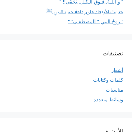
” و اللَّـهُ..فـوق الـكـلِّ..يَخْفَى!! “
حديث الأربعاء على إذاعة حب النبي ﷺ
” روحُ النبي “ المصطفـى” “
تصنيفات
أشعار
كلمات وكتابات
مناسبات
وسائط متعددة
الأرشيف