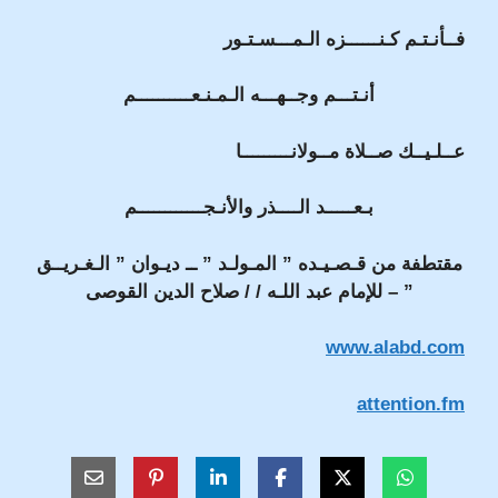
فــأنـتـم كـنــــــزه الـمـــسـتـور
أنـتـــم وجــهـــه الـمـنـعــــــــــم
عــلـيــك صــلاة مــولانـــــــــا
بـعـــــد الــــذر والأنـجــــــــــــم
مقتطفة من قـصـيـده ” المـولـد ” ــ ديـوان ” الـغـريــق
” – للإمام عبد اللـه / / صلاح الدين القوصى
www.alabd.com
attention.fm