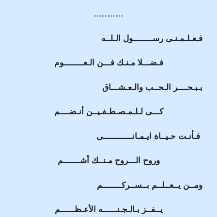
………..
فـعـلـمـنـى رســــــــول الـلــه
فـضـــلا مـنـك فـــن الـعــــــــوم
بـبـحــــر الـحــب والـعـشـــاق
كـــى لـلـمـصـطـفـيــن أنـضــــم
فـأنـت حـيــاة ايـمـانــــــــــــى
وروح الـــروح مـنــك أشـــــــم
ومــن يــعــلــم بــســركــــــــم
يــفــز بـالـجـنــــــه الأعـظــــــم