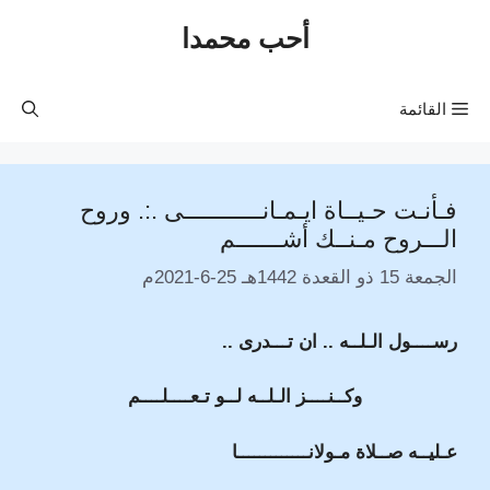
نتقل
أحب محمدا
لى
لمحتوى
القائمة
فـأنـت حـيــاة ايـمـانــــــــــــى .:. وروح
الـــروح مـنــك أشـــــــم
الجمعة 15 ذو القعدة 1442هـ 25-6-2021م
رســــول الـلــه .. ان تـــدرى ..
وكــنــــز الـلــه لــو تـعــــلــــم
عـليــه صــلاة مـولانـــــــــــــا