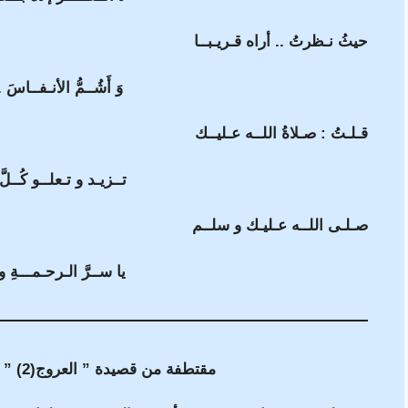
حيثُ نـظرتُ .. أراه قـريـبــا
وَ أَشُــمُّ الأنـفــاسَ 
قـلـتُ : صـلاةُ اللــه عـليــك
تــزيـد و تـعلــو كُــلَّ 
صـلـى اللــه عـليـك و سلــم
يا ســرَّ الـرحـمـــةِ 
مقتطفة من قصيدة ” العروج(2) ” – ديوان ” العريق (17) “