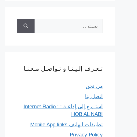
البحث
عن:
تـعـرف إلـيـنـا و تـواصـل مـعـنـا
من نحن
اتصل بنا
استـمـع إلى إذاعـة : Internet Radio :
HOB AL NABI
تطبيقات الهاتف Mobile App links
Privacy Policy