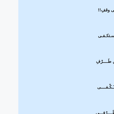
 وقفِ!!
أسـتكـفـى
ـن طَــــرْفِ
ـكْـفــــى
ــــرْفِـــى