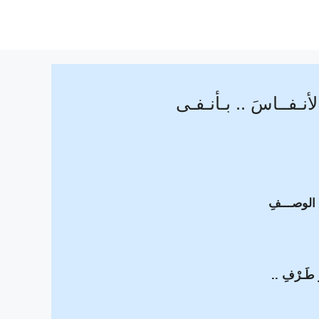
الأنـفــاسَ .. بـأنـفـى
ن الوصـــفِ
طَـرْفِ ..