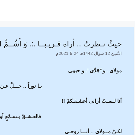
حيثُ نـظرتُ .. أراه قـريـبــا .:. وَ أَشُــمُّ 
الأثنين 12 شوال 1442هـ 24-5-2021م
مولاى ..و”جَدِّى”..و حبيبى
يـا نوراً .. جـــلَّ عـ
أنا لـسـتُ أرانى أعشـقـكمْ !!
فالعـشـقُ بـسـمْعٍ أو 
لكـنْ مــولاى .. أنـــا روحـى