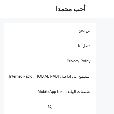
نتقل
أحب محمدا
لى
لمحتوى
من نحن
اتصل بنا
Privacy Policy
استـمـع إلى إذاعـة : Internet Radio : HOB AL NABI
تطبيقات الهاتف Mobile App links