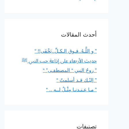
أحدث المقالات
” و اللَّـهُ..فـوق الـكـلِّ..يَخْفَى!! “
حديث الأربعاء على إذاعة حب النبي ﷺ
” روحُ النبي “ المصطفـى” “
” إليْـك قـد أسلمتُ “
” مـا عـنـدنـا مِثْـلٌ لــه .. “
تصنيفات