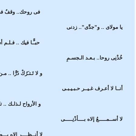
فى روحك.. وقفٌ فى
يا مولاى .. و”جدِّى”.. زدنى
حبـًّـا فيك .. فـلـم 
خُذْنِى روحا.. بـعـد الـجسـمِ
و لا تَـتـَرُكْ ذَرًّا .. م
أنــا لا أعـرف غـيــر حـبـيـبـى
و الأرواح لـذلـك .. تـَ
لا أســمـــــعُ إلاه بــــأذْنِـــــى
لا أنــظــــر إلاه بـــطَ