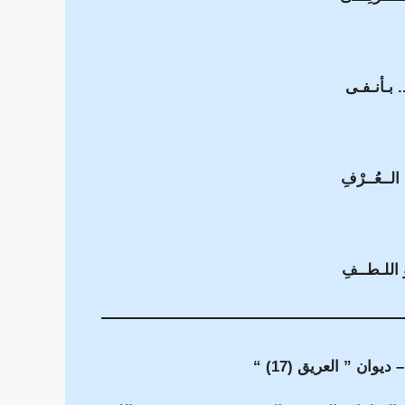
.. بـأنـفـى
الــعُــرْفِ
و اللـطــفِ