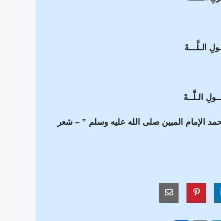
لِ الـلَّـــهْ
ولِ الـلَّــهْ
حمد الإمام المبين صلى الله عليه وسلم ” – شعر