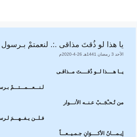
يا هذا لو ذُقتَ مذاقى .:. لنعمتمْ بـرسول ال
الأحد 3 رمضان 1441هـ 26-4-2020م
يــا هــــذا لــو ذُقــــتَ مــذاقـى
لـنـــعـــمـــتـــمْ بـرس
من تُـحـْجَــبْ عـنــه الأنـــوار
فـلــن يـفــهـــمَ لـرس
إيـمـــانُ الأكــــوَانِ جـمـيــعـــاً