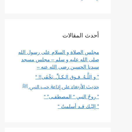
أحدث المقالات
مجلس الصلاة و السلام على رسول الله
صلى الله عليه و سلم – مجلس مسجد
سيدنا الحسين رضى الله عنه –
” و اللَّـهُ..فـوق الـكـلِّ..يَخْفَى!! “
حديث الأربعاء على إذاعة حب النبي ﷺ
” روحُ النبي “ المصطفـى” “
” إليْـك قـد أسلمتُ “