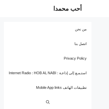
نتقل
أحب محمدا
لى
لمحتوى
من نحن
اتصل بنا
Privacy Policy
استـمـع إلى إذاعـة : Internet Radio : HOB AL NABI
تطبيقات الهاتف Mobile App links