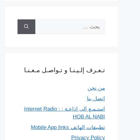
البحث
عن:
تـعـرف إلـيـنـا و تـواصـل مـعـنـا
من نحن
اتصل بنا
استـمـع إلى إذاعـة : Internet Radio :
HOB AL NABI
تطبيقات الهاتف Mobile App links
Privacy Policy