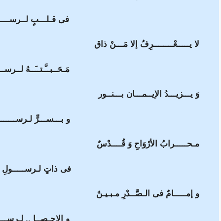
فى قـلـــبٍ لــرســـــول
لا يـــــعْــــــــرِفُ إلا مَـــنْ ذاق
مَـحَــبــَّـتــَــهُ لــرسـ
وَ يـــزيـــدُ الإيــمـــان بـــنــور
و بـــســـرٍّ لـرســـــــ
مـحـــــرابُ الأرْوَاحِ وَ قُــــدْسٌ
فى ذاتٍ لـرســـــولِ الــ
و إمـــــامٌ فى الـصَّــدْرِ مـبـيـنٌ
و الإحـصــا .. لـرســـولِ