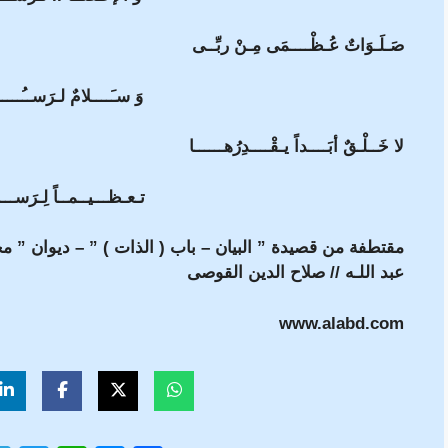
صَـلَـوَاتٌ عُـظْــــمَى مِـنْ ربِّــى
وَ سـَــــلامٌ لـرَســُـــــو
لا خَــلْـقٌ أبَــــداً يـقْــــدِرُهــــــا
تـعـظـــيــمــاً لِـرَســـــ
مقتطفة من قصيدة ” البيان – باب ( الذات ) ” – ديوان ” م
عبد اللـه // صلاح الدين القوصى
www.alabd.com