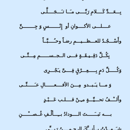
بِـــعَـــدِّ كَــــلامِ رَبِّــــى مـَــا تـَـــجَــــلَّـى
عــــلـــى الأكــــوانِ أو إِنْـــــــسٍ وَ جِــــــــنِّ
وأَسْـــجُـدُ للعـــظـــيـــمِ رضـاً وحـُــــبَّــاً
بِكُــلِّ دَقِــيـقَــةٍ فـــى الــجــســــــمِ مِـــنِّــى
وَكُـــــلِّ دَمٍ بِـــــعِـــرْقٍ فِــــىَّ يـَجْـــرِى
وَ مـــا يـَـبــدو مِـــنَ الأفــــعــــــالِ عـَ‍ـــــنِّــى
وأَلــْــفُ تحـــيِّـــةٍ مـِـنْ قــــلـب عَـــبْـدٍ
بــــه نَبــَـــــتَ الــــودادُ بــِـــألْـفِ غُــصـــْــ‍‍‍‍‍‍ــنِ
شـَــهِــدْتُ بــأنـــَّكَ الرحـمــــنُ رَبـــِّى