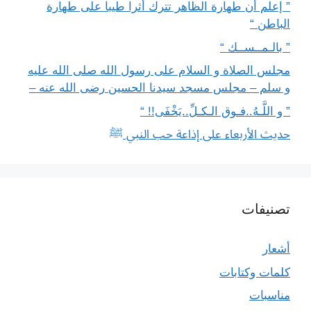
” إعلم أن طهارة الظاهر تترك أثرا طيبا على طهارة
الباطن “
” بالـمــســك “
مجلس الصلاة و السلام على رسول الله صلى الله عليه
و سلم – مجلس مسجد سيدنا الحسين رضى الله عنه –
” و اللَّـهُ..فـوق الـكـلِّ..يَخْفَى!! “
حديث الأربعاء على إذاعة حب النبي ﷺ
تصنيفات
أشعار
كلمات وكتابات
مناسبات