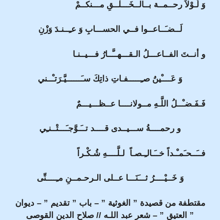
وَ لَـوْلاَ رحــمــة بــالــخَـــلْــقِ مـــنكــمْ
لَــضـَــاعــوا فــي الحســـابِ وَ عـِــنـدَ وَزْنِ
و أنــتَ الفــاعـــلُ الـقـــهــَّــارُ فـــيــنـا
وَ عَــــْينُ صـِـــــفـاتِ ذاتِكَ سـَــــــيَّـرَتـْــني
فَـفَـضـْــلُ اللَّـهِ مــولانــــا عــظـــيـــمٌ
و رحمــــةُ ســـيــدى قــــد تــَـوَّجـَـــتْــنـِي
فــَــحـَمـْـداً خــَـالـِـصـاً لـلَّــــهِ شُـكْـراً
وَ خَــيْــــرُ ثـــَنَـــا عــلى الـرحـمــنِ مـِــــنِّى
مقتطفة من قصيدة ” الغوثية ” – باب ” تقديم ” – ديوان
” العتيق ” – شعر عبد اللـه // صلاح الدين القوصى