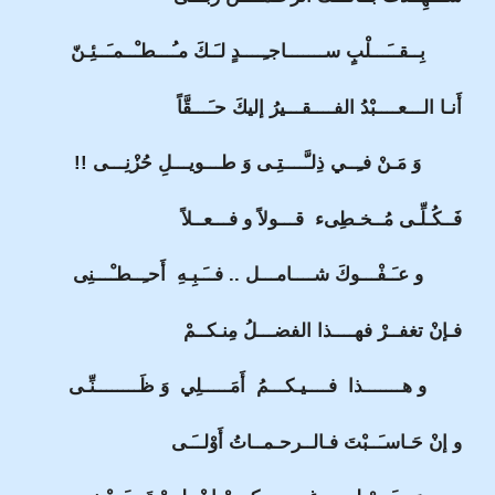
بِــقــَـــلْبٍ ســـــــاجـِــــدٍ لـَـكَ مـُـــطـْــمـَــئِـنّ
أَنـا الـــعــــبْدُ الفــــقـــيرُ إليكَ حـَـــقَّاً
وَ مَـنْ فـِــي ذِلـَّــــتِـى وَ طـــويـــلِ حُزْنِـــى !!
فَــكُـلِّـى مُــخـطِىء قـــولاً و فـــعــلاً
و عـَـفْـــوكَ شــــامـــل .. فــَـبِـهِ أَحـِــطـْـــنِى
فـإنْ تغفــرْ فهــــذا الفضـــلُ مِنـكــمْ
و هـــــــذا فــــيـكـــمُ أَمَـــــلِي وَ ظَــــــــنِّـى
و إنْ حَـاسـَــبْتَ فـالــرحـمــاتُ أَوْلــَـى