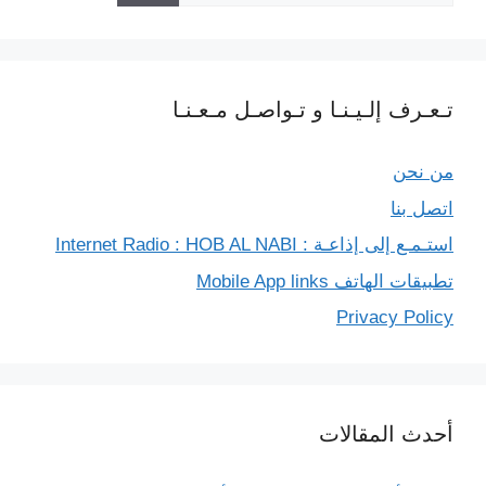
تـعـرف إلـيـنـا و تـواصـل مـعـنـا
من نحن
اتصل بنا
استـمـع إلى إذاعـة : Internet Radio : HOB AL NABI
تطبيقات الهاتف Mobile App links
Privacy Policy
أحدث المقالات