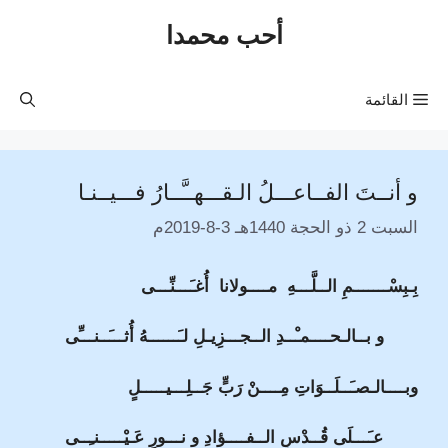
نتقل
أحب محمدا
لى
لمحتوى
القائمة
و أنــتَ الفــاعـــلُ الـقـــهــَّــارُ فـــيــنـا
السبت 2 ذو الحجة 1440هـ 3-8-2019م
بِـبِسْـــــــمِ الــلَّـــهِ مــــولانا أُغـَـــنِّـــى
و بــالـحــــمـْــدِ الــجـــزِيـلِ لـَــــــهُ أُثـــَــنـــِّى
وبــــالـصـَــلَــوَاتِ مِــــنْ رَبٍّ جَــلِـــيـــــلٍ
عـَـــلَى قُــدْسِ الــفــــؤادِ و نـــورِ عَـيْـــــنـِــى