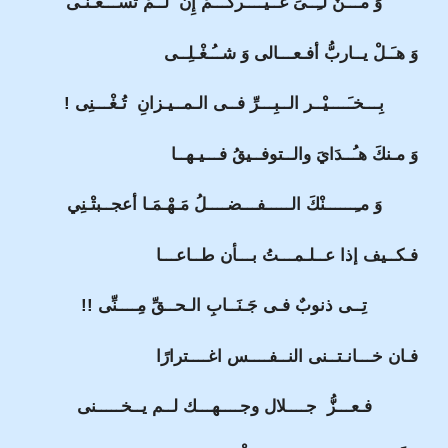
وَ مـَــنْ لـِــىَ غــيــــركـــمْ إِنْ لــمْ تَسـَــعْـنـى
وَ هـَـلْ يــاربُّ أفـعـــالى وَ شــُـغْـلِــى
بِـــخـَــــيْــر الــبِـــرِّ فــى الـمــيـزانِ تُـغْـــنِى !
وَ مـنكَ هـُــدَايَ والــتوفــيقُ فـــيـهــا
وَ مـِــــــنْكَ الـــــفـــضــــلُ مَـهْـمَـا أعجــبتْـنِي
فـكــيف إذا عــلـمـــتُ بـــأن طــاعـــا
تِــى ذنوبٌ فـى جَـنَــابِ الـحــقِّ مِــــنِّى !!
فـان خـــانـتــنى النــفــــس اغــــترارًا
فـعـــزُّ جــــلال وجــــهـــك لــم يــخـــــنى