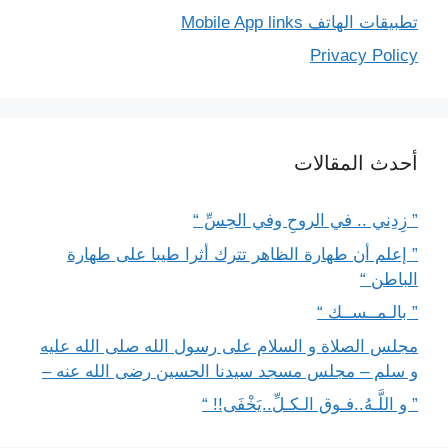
تطبيقات الهاتف Mobile App links
Privacy Policy
أحدث المقالات
” زِدِني .. في الروحِ وفي الحِسِّ “
” إعلم أن طهارة الظاهر تترك أثرا طيبا على طهارة
الباطن “
” بالـمــســك “
مجلس الصلاة و السلام على رسول الله صلى الله عليه
و سلم – مجلس مسجد سيدنا الحسين رضى الله عنه –
” و اللَّـهُ..فـوق الـكـلِّ..يَخْفَى!! “