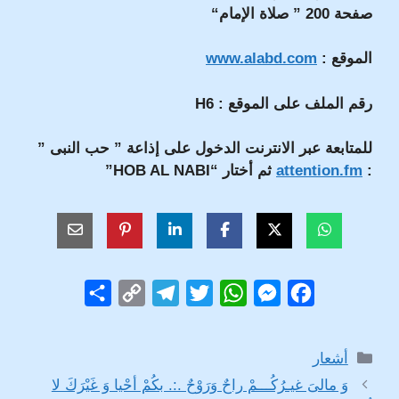
صفحة 200 ” صلاة الإمام“
الموقع :
www.alabd.com
رقم الملف على الموقع :
H6
للمتابعة عبر الانترنت الدخول على إذاعة ” حب النبى ”
:
attention.fm
ثم أختار “HOB AL NABI”
S
C
T
T
W
M
F
h
o
e
w
h
e
a
a
p
l
i
a
s
c
التصنيفات
أشعار
r
y
e
t
t
s
e
وَ مالىَ غيـرُكُـــمْ راحٌ وَرَوْحٌ .:. بكُمْ أحْيا وَ غَيْرَكَ لا