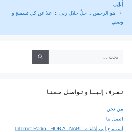
e
L
g
t
s
e
b
أُبالى
i
r
e
A
n
o
هو الرحمن .. جلَّ جلال ربى .:. علا عن كل تسميةٍ و
n
a
r
p
g
o
وصفِ
k
m
p
e
k
r
البحث
عن:
تـعـرف إلـيـنـا و تـواصـل مـعـنـا
من نحن
اتصل بنا
استـمـع إلى إذاعـة : Internet Radio : HOB AL NABI