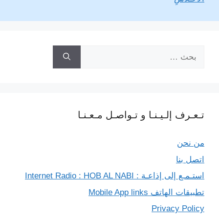
n
a
r
p
g
o
k
m
p
e
k
r
البحث
عن:
تـعـرف إلـيـنـا و تـواصـل مـعـنـا
من نحن
اتصل بنا
استـمـع إلى إذاعـة : Internet Radio : HOB AL NABI
تطبيقات الهاتف Mobile App links
Privacy Policy