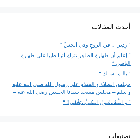
أحدث المقالات
” زِدِني .. في الروحِ وفي الحِسِّ “
” إعلم أن طهارة الظاهر تترك أثرا طيبا على طهارة
الباطن “
” بالـمــســك “
مجلس الصلاة و السلام على رسول الله صلى الله عليه
و سلم – مجلس مسجد سيدنا الحسين رضى الله عنه –
” و اللَّـهُ..فـوق الـكـلِّ..يَخْفَى!! “
تصنيفات