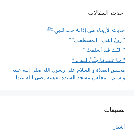
أحدث المقالات
حديث الأربعاء على إذاعة حب النبي ﷺ
” روحُ النبي “ المصطفـى” “
” إليْـك قـد أسلمتُ “
” مـا عـنـدنـا مِثْـلٌ لــه .. “
مجلس الصلاة و السلام على رسول الله صلى الله عليه
و سلم – مجلس مسجد السيدة نفيسة رضى الله عنها –
تصنيفات
أشعار