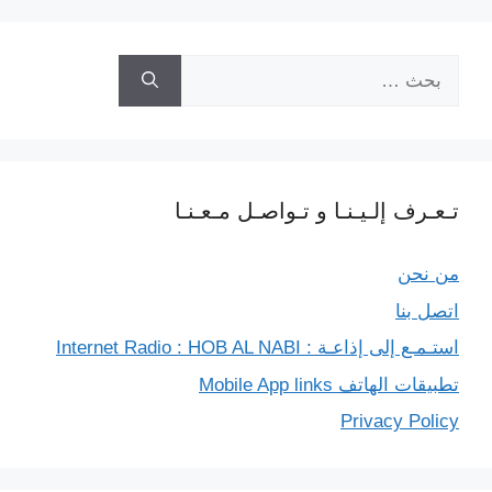
r
البحث
عن:
تـعـرف إلـيـنـا و تـواصـل مـعـنـا
من نحن
اتصل بنا
استـمـع إلى إذاعـة : Internet Radio : HOB AL NABI
تطبيقات الهاتف Mobile App links
Privacy Policy