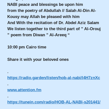
NABI peace and blessings be upon him
from the poetry of Abdullah // Salah Al-Din Al-
Kousy may Allah be pleased with him
And With the recitation of Dr. Abdel Aziz Salam
We listen together to the third part of ” Al-Orouj
” poem from Diwan ” Al-Areeq “
10:00 pm Cairo time
Share it with your beloved ones
.
https://radio.garden/listen/hob-al-nabi/l4H7znXc
.
www.attention.fm
.
https://tunein.com/radio/HOB-AL-NABI-s201441/
.