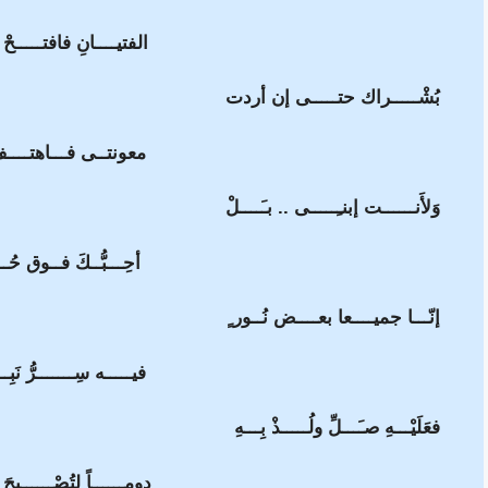
الفتيــــانِ فافتـــــحْ أ
بُشْـــــراك حتـــــى إن أردت
معونتــى فـــاهتــــفْ ب
وَلأَنــــــت إبنـِـــــى .. بـَــــلْ
أحِـــبُّــكَ فــوق حُــبِّ
إنّـــا جميــــعا بعــــض نُــور ٍ
فيـــــه سِـــــــرُّ نَبِـــ
فعَلَيْـــهِ صـَـــلِّ ولُـــــذْ بِـــهِ
دومــــــاً لِتُصْــــــبِحَ