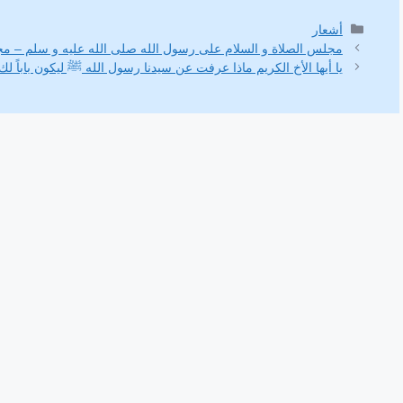
i
a
s
c
التصنيفات
أشعار
مجلس الصلاة و السلام على رسول الله صلى الله عليه و سلم – م
t
t
s
e
يا أيها الأخ الكريم ماذا عرفت عن سيدنا رسول الله ﷺ ليكون باباً لك 
t
s
e
b
e
A
n
o
r
p
g
o
p
e
k
r