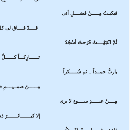
فبكيـتُ مِـــــنْ فضــــلٍ أتى
قــــدْ فــــاق لى كل
ثُمَّ انْتَبَهْــــتُ فَرُحتُ أسْجُدُ
تــــــارِكـــاً كــــــلَّ 
ياربُّ حمــداً .. ثم شُـــــكراً
مِــــــنْ صمــيــــمِ فـ
مِــــنْ عبـــــدِ ســــوءٍ لا يرى
إلا كبـــــــائـــــــرَ ذنب