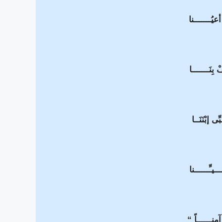
عيُـــــــنا
ِنَـــــــا
ى إبْنَنَــا
ــيـِّــــــنا
 آمنــــــاً “