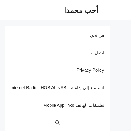
نتقل
أحب محمدا
لى
لمحتوى
من نحن
اتصل بنا
Privacy Policy
استـمـع إلى إذاعـة : Internet Radio : HOB AL NABI
تطبيقات الهاتف Mobile App links