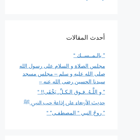
أحدث المقالات
” بالـمــســك “
مجلس الصلاة و السلام على رسول الله
صلى الله عليه و سلم – مجلس مسجد
سيدنا الحسين رضى الله عنه –
” و اللَّـهُ..فـوق الـكـلِّ..يَخْفَى!! “
حديث الأربعاء على إذاعة حب النبي ﷺ
” روحُ النبي “ المصطفـى” “