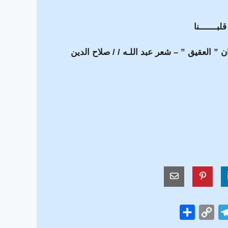
قلبـــــــنا
 العقيق ” – شعر عبد اللـه / / صلاح الدين
S
C
T
h
o
e