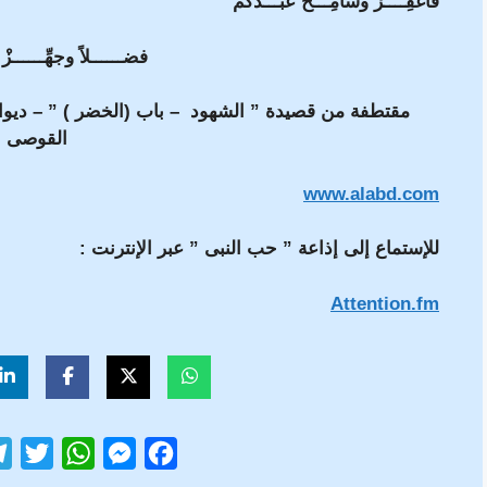
فاغفِــــرْ وسامِـــحْ عَبْـــدَكُم
فضــــــلاً وجهِّــــــزْ 
مقتطفة من قصيدة ” الشهود – باب (الخضر ) ” – ديوان ”
القوصى
www.alabd.com
للإستماع إلى إذاعة ” حب النبى ” عبر الإنترنت :
Attention.fm
T
W
M
F
w
h
e
a