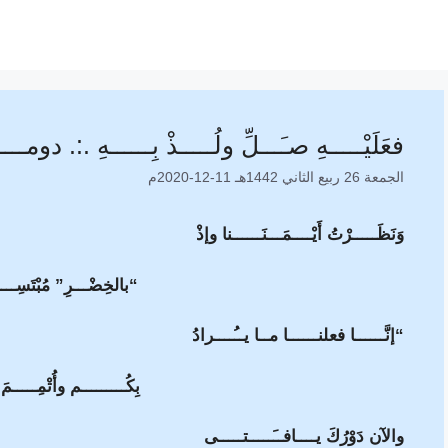
فعَلَيْـــــهِ صـَـــلِّ ولُـــــذْ بِــــــهِ .:. دومـــــ
الجمعة 26 ربيع الثاني 1442هـ 11-12-2020م
وَنَظَـــــرْتُ أَيْــــمَـــنَــــــنا وإذْ
“بالخِضْـــرِ” مُبْتَسِــــ
“إنَّــــــا فعلنــــــا مــا يــُــــرادُ
بِكُـــــــــم وأُتْمِـــــمَ
والآن دَوْرُكَ يــــافــَـــــتـــــى