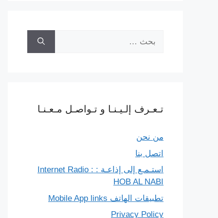
البحث
عن:
تـعـرف إلـيـنـا و تـواصـل مـعـنـا
من نحن
اتصل بنا
استـمـع إلى إذاعـة : Internet Radio :
HOB AL NABI
تطبيقات الهاتف Mobile App links
Privacy Policy