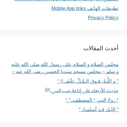
تطبيقات الهاتف Mobile App links
Privacy Policy
أحدث المقالات
مجلس الصلاة و السلام على رسول الله صلى الله عليه
و سلم – مجلس مسجد سيدنا الحسين رضى الله عنه –
” و اللَّـهُ..فـوق الـكـلِّ..يَخْفَى!! “
حديث الأربعاء على إذاعة حب النبي ﷺ
” روحُ النبي “ المصطفـى” “
” إليْـك قـد أسلمتُ “