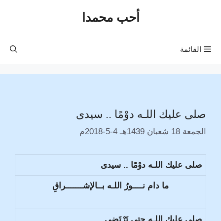
نتقل
أحب محمدا
لى
لمحتوى
القائمة
صلى عليك اللـه دوْمًا .. سيدى
الجمعة 18 شعبان 1439هـ 4-5-2018م
صلى عليك اللـه دوْمًا .. سيدى
ما دام نــــورُ اللـه بــالإشـــــــراقِ
صلى عليك اللـه حتى تَرْتَضِى..