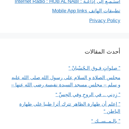
استـمـع إلى إذاعـة : Internet Radio : HOB AL NABI
تطبيقات الهاتف Mobile App links
Privacy Policy
أحدث المقالات
” صلواتٍ فـوق الـحُسْبانْ “
مجلس الصلاة و السلام على رسول الله صلى الله عليه
و سلم – مجلس مسجد السيدة نفيسة رضى الله عنها –
” زِدِني .. في الروحِ وفي الحِسِّ “
” إعلم أن طهارة الظاهر تترك أثرا طيبا على طهارة
الباطن “
” بالـمــســك “