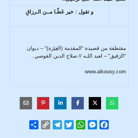
و تقول : خير عَطًـا مــن الـرزاقِ
مقتطفة من قصيدة “المقدمة (الغِيَرَة)” – ديوان
“الرَقيق” – لعبد اللـه // صلاح الدين القوصي .
www.alkousy.com
S
C
T
T
W
M
F
h
o
e
w
h
e
a