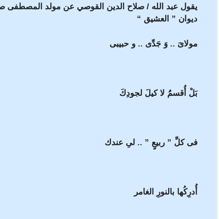
يقول عبد الله / صلاح الدين القوصي عن مولد المصطفى صلى
ديوان ” العشيق “
مولاىَ .. وَ جَدِّى .. و حبيبى
بَلْ أُقسمُُ لا كيلَ لجودِكَ
فى كلِّ ” ربيعٍ ” .. لىِ عندك
أُدرِكُها بالنورِ الغامر