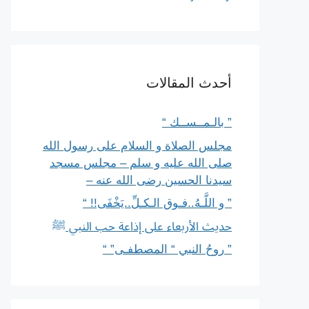
أحدث المقالات
” بالـمــســك “
مجلس الصلاة و السلام على رسول الله
صلى الله عليه و سلم – مجلس مسجد
سيدنا الحسين رضى الله عنه –
” و اللَّـهُ..فـوق الـكـلِّ..يَخْفَى!! “
حديث الأربعاء على إذاعة حب النبي ﷺ
” روحُ النبي “ المصطفـى” “