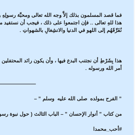
فما قصد المسلمون بذلك إلاَّ وجه الله تعالى ومحبَّة رسولِهِ ومح
هذا للهِ تعالى .. فإن اجتمعوا على ذلك ، فيجب أن نستفيد من ه
نُفَرِّقَهُم إلى اللهو في الدنيا والانشِغالِ بالشهواتِ .
هذا بِشَرْطِ أن نجتنب البدع فيها ، وأن يكون رائد المحتفلين
أمر الله ورسوله .
———————
” الفرح بمولده صلى الله عليه وسلم ” –
من كتاب ” أنوار الإحسان ” – الباب الثالث ( حول نبوة رسول
#أحب_محمدا