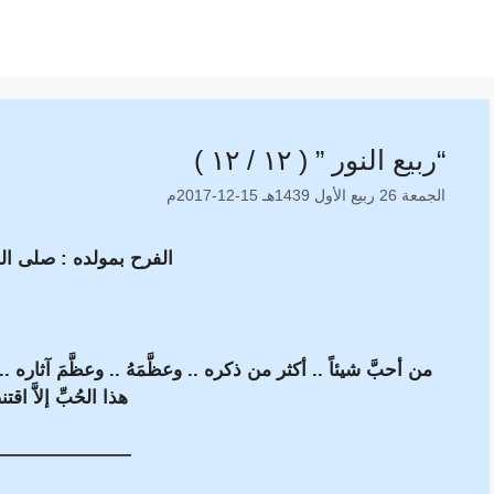
“ربيع النور ” ( ١٢ / ١٢ )
الجمعة 26 ربيع الأول 1439هـ 15-12-2017م
الفرح
بمولده : صلى الل
من أحبَّ شيئاً .. أكثر من ذكره .. وعظَّمَهُ .. وعظَّمَ آثاره
هذا الحُبِّ إلاَّ اق
———————