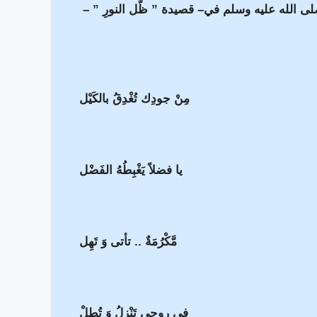
 الله عليه وسلم في– قصيدة ” ظُّل النورِ ” –
مِنْ جودِك تُغْدِقُ بالكَيْل
يا فضلاً يَغْبِطُهُ الفَضْل
مَّكْرُمَةٌ .. تأتى وَ تَهِل
فى روحى تَنْزِلُ وَ تُطِلْ