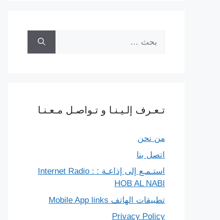
البحث
عن:
تـعـرف إلـيـنـا و تـواصـل مـعـنـا
من نحن
اتصل بنا
استـمـع إلى إذاعـة : Internet Radio :
HOB AL NABI
تطبيقات الهاتف Mobile App links
Privacy Policy