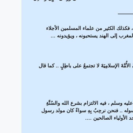
———
 ، فكذلك الكثير من علماء المسلمين الأجلاء
المغرب إلى الهند يستحبونه ، ويؤيدونه …
أُمَّةَ الإسلامِيَةَ لا تجتمعُ على باطِلٍ .. كما قال
ليه وسلم ، فيه الالتزام بشرع الله والسُنَّةِ
ه .. فنحن نرحِبُ بِهِ سواءً كان مولد رسول
د الأولياء الصالحين ….