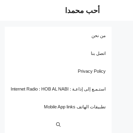
نتقل
أحب محمدا
لى
لمحتوى
من نحن
اتصل بنا
Privacy Policy
استـمـع إلى إذاعـة : Internet Radio : HOB AL NABI
تطبيقات الهاتف Mobile App links