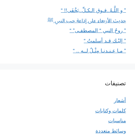
” و اللَّـهُ..فـوق الـكـلِّ..يَخْفَى!! “
حديث الأربعاء على إذاعة حب النبي ﷺ
” روحُ النبي “ المصطفـى” “
” إليْـك قـد أسلمتُ “
” مـا عـنـدنـا مِثْـلٌ لــه .. “
تصنيفات
أشعار
كلمات وكتابات
مناسبات
وسائط متعددة