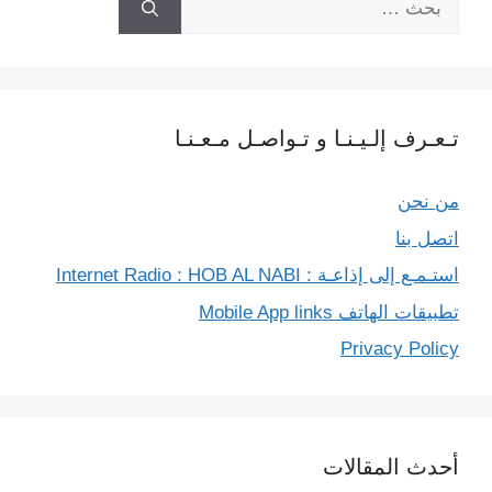
عن:
تـعـرف إلـيـنـا و تـواصـل مـعـنـا
من نحن
اتصل بنا
استـمـع إلى إذاعـة : Internet Radio : HOB AL NABI
تطبيقات الهاتف Mobile App links
Privacy Policy
أحدث المقالات