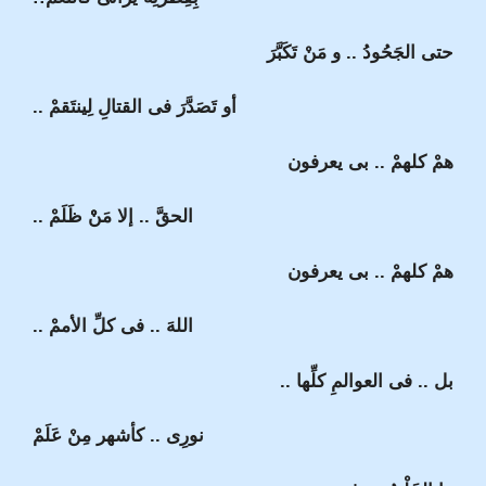
حتى الجَحُودُ .. و مَنْ تَكَبَّرَ
أو تَصَدَّرَ فى القتالِ لِينتَقمْ ..
همْ كلهمْ .. بى يعرفون
الحقَّ .. إلا مَنْْ ظَلَمْ ..
همْ كلهمْ .. بى يعرفون
اللهَ .. فى كلِّ الأممْ ..
بل .. فى العوالمِ كلِّها ..
نورِى .. كأشهر مِنْ عَلَمْ