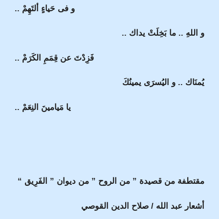
و فى حَياءٍ ألتَهِمْ ..
و اللهِ .. ما بَخِلَتْ يداك ..
فَزِدْتَ عن قِمَمِ الكَرَمْ ..
يُمنَاك .. و اليُسرَى يمينُكَ
يا مَيامينَ النِعَمْ ..
مقتطفة من قصيدة ” من الروح ” من ديوان ” الفَرِيق “
أشعار عبد الله / صلاح الدين القوصي