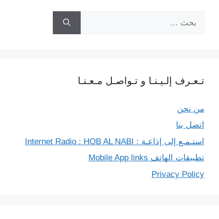
r
البحث
عن:
تـعـرف إلـيـنـا و تـواصـل مـعـنـا
من نحن
اتصل بنا
استـمـع إلى إذاعـة : Internet Radio : HOB AL NABI
تطبيقات الهاتف Mobile App links
Privacy Policy