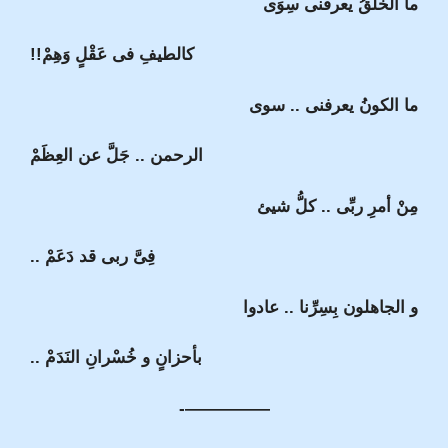
ما الخَلْقُ يعرفنى سِوَى
كالطيفِ فى عَقْلٍ وَهِمْ!!
ما الكونُ يعرفنى .. سوى
الرحمن .. جَلَّ عن العِظَمْ
مِنْ أمرِ ربِّى .. كلُّ شيئ
فِىَّ ربى قد دَعَمْ ..
و الجاهلون بِسِرِّنا .. عادوا
بأحزانٍ و خُسْرانِ النَدَمْ ..
—————-