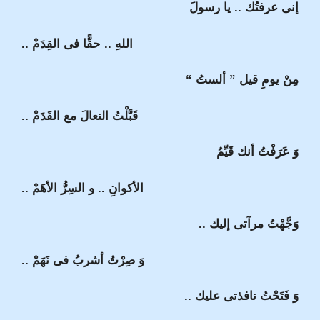
إنى عرفتُك .. يا رسولَ
اللهِ .. حقًّا فى القِدَمْ ..
مِنْ يومِ قيل ” ألستُ “
قَبَّلْتُ النعالَ مع القَدَمْ ..
وَ عَرَفْتُ أنك قَيِّمُ
الأكوانِ .. و السِرُّ الأهَمْ ..
وَجَّهْتُ مرآتى إليك ..
وَ صِرْتُ أشربُ فى نَهَمْ ..
وَ فَتَحْتُ نافذتى عليك ..