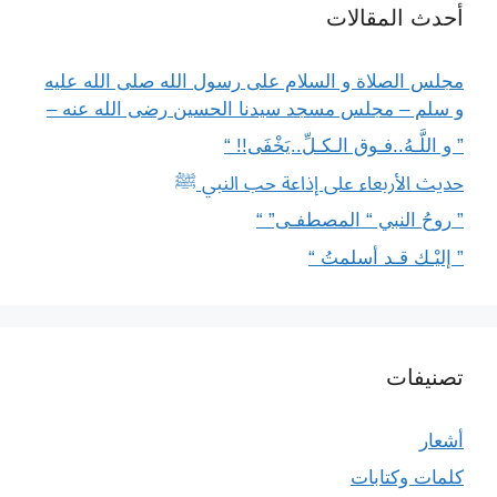
أحدث المقالات
مجلس الصلاة و السلام على رسول الله صلى الله عليه
و سلم – مجلس مسجد سيدنا الحسين رضى الله عنه –
” و اللَّـهُ..فـوق الـكـلِّ..يَخْفَى!! “
حديث الأربعاء على إذاعة حب النبي ﷺ
” روحُ النبي “ المصطفـى” “
” إليْـك قـد أسلمتُ “
تصنيفات
أشعار
كلمات وكتابات