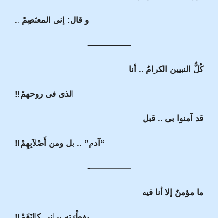
و قال: إنى المعتَصِمْ ..
—————-
كُلُّ النبيين الكرامُ .. أنا
الذى فى روحهمْ!!
قد آمنوا بى .. قبل
“آدم” .. بل ومن أَصْلاَبِهِمْ!!
—————-
ما مؤمنٌ إلا أنا فيه
بِفِطْرَتِه يرانى كالنَغَمْ!!