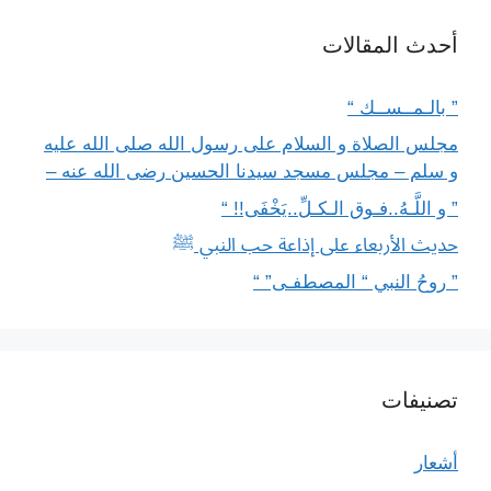
أحدث المقالات
” بالـمــســك “
مجلس الصلاة و السلام على رسول الله صلى الله عليه
و سلم – مجلس مسجد سيدنا الحسين رضى الله عنه –
” و اللَّـهُ..فـوق الـكـلِّ..يَخْفَى!! “
حديث الأربعاء على إذاعة حب النبي ﷺ
” روحُ النبي “ المصطفـى” “
تصنيفات
أشعار