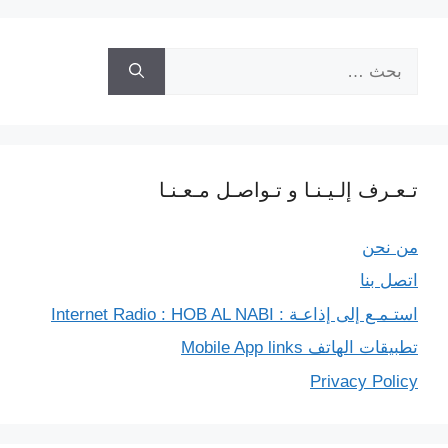
r
البحث
عن:
تـعـرف إلـيـنـا و تـواصـل مـعـنـا
من نحن
اتصل بنا
استـمـع إلى إذاعـة : Internet Radio : HOB AL NABI
تطبيقات الهاتف Mobile App links
Privacy Policy