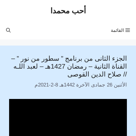
نتقل
أحب محمدا
لى
لمحتوى
القائمة
الجزء الثانى من برنامج ” سطور من نور ” –
القناة الثانية – رمضان 1427هـ – لعبد اللـه
// صلاح الدين القوصى
الأثنين 26 جمادى الآخرة 1442هـ 8-2-2021م