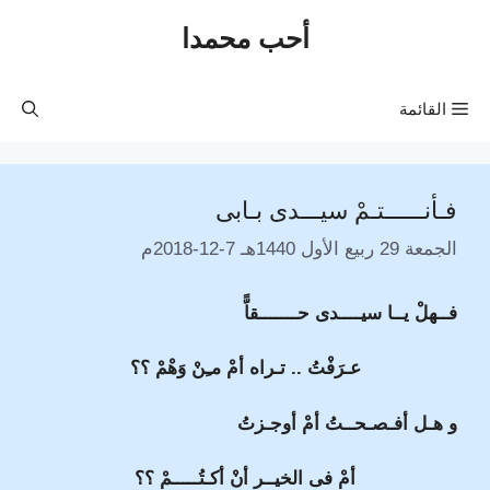
نتقل
أحب محمدا
لى
لمحتوى
القائمة
فـأنــــــتـمْ سيـــدى بـابى
الجمعة 29 ربيع الأول 1440هـ 7-12-2018م
فــهلْ يــا سيــــدى حـــــــقاًّ
عـرَفْتُ .. تـراه أمْ مـِنْ وَهْمْ ؟؟
و هـل أفـصـحــتُ أمْ أوجـزتُ
أمْ فى الخيــر أنْ أكـتُـــــمْ ؟؟