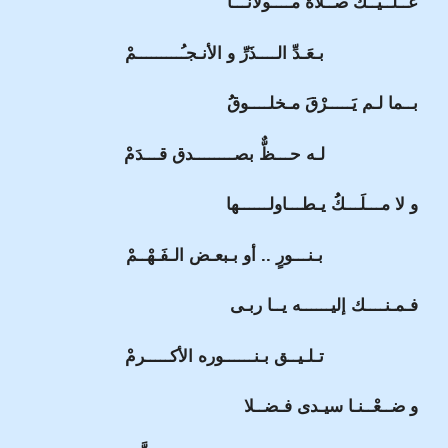
عــلــيــك صــلاة مــــولانـــا
بـعَـدِّ الــــذَرِّ و الأنـجـُـــــــــمْ
بــما لـم يَـــــرْقَ مـخلــــوقُُ
لـه حـــظٌّ بصــــــــدق قـــدَمْ
و لا مـــلَـــكُُ يـطـــاولــــــها
بـنـــورٍ .. أو بـبعـض الـفَـهْــمْ
فـمـنــــك إليــــــه يــا ربـى
تـلـيــق بـنــــــوره الأكـــــرمْ
و ضــعْــنـا سيـدى فـضــلا