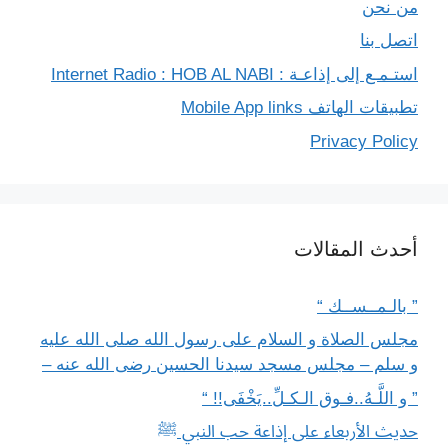
من نحن
اتصل بنا
استـمـع إلى إذاعـة : Internet Radio : HOB AL NABI
تطبيقات الهاتف Mobile App links
Privacy Policy
أحدث المقالات
” بالـمــســك “
مجلس الصلاة و السلام على رسول الله صلى الله عليه
و سلم – مجلس مسجد سيدنا الحسين رضى الله عنه –
” و اللَّـهُ..فـوق الـكـلِّ..يَخْفَى!! “
حديث الأربعاء على إذاعة حب النبي ﷺ