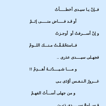
فــإنْ يـا سيـدى أخطـــــأتُ
أو قـد فـــــاض منـــــى إثــمْ
و إنْ أســـرفتُ أو أوجـزتُ
فــاستحْقَـقْـتُ مـنـــك اللــومْ
فجهـلى سيــــدى عذرى ..
و مــــا شـيــــدْتــهُ أهـــدِمْ !!
غـــرورُ الـنـفـس أوْدَى بـى
و من جهلى أســـأتُ الفهـمْ
فـســامِحْ سيـــــدى ذنبـىَ