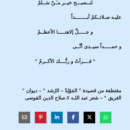
لنــصبـــح خيــر مـَـنْ سَــلَّمْ
عليـه صـلاتــكمْ أبــــــــداً
و جـــــلَّ إلاهنـــــا الأعظــمْ
و حمـــــداً سيــدى أنِّــى
“ قــــرأتُ و ربُّــــك الأكــرمْ ”
مقتطفة من قصيدة ” المَوْلِدْ – الرُشد ” – ديوان ”
الغريق ” – شعر عبد اللـه // صلاح الدين القوصى