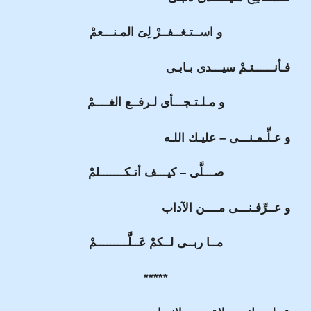
و اســتـغــفــرْ لِىَ المـنـــعمْ
فـأنــــــتـمْ سيـــدى بـابـى
و مـلـتـجـــأى لـرفــع الغــــمْ
و عـلِّـمـنـــى – عليـك اللـه
صـــلَّى – كيـــف أتـكـــــــلمْ
و عــرِّفـنـــى مــــن الآداب
مــا ربــى لــكمْ عَــلَّـــــــــمْ
*****