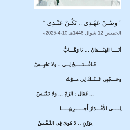
” وصُـنْ عَهْـدِى .. تَكُـنْ عَبْـدِى “
الخميس 12 شوال 1446هـ 10-4-2025م
أنَــــا الهَيْـــمَانُ … يَا وَهَّـــابُّ
فَـافْـــتَـــــحْ لِــى .. ولا تَحْبِــسْ
وحَـــجْبِى عَــنْــكَ لِى مــوْتُُ
… فَقَال : الزَمْ … وَلا تَـنْبَـسْ
لِـــــى الأَقْـــدَارُ أُجــــــرِيهَـــــا
بِوَزْنٍ .. لا هَوىً فِى النَّـفْـسْ