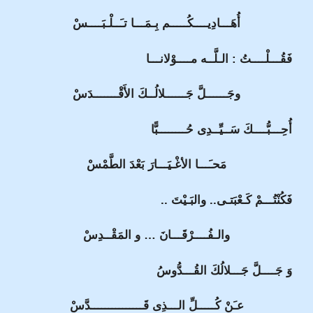
أُهَـــادِيــــكُـــــم بِـمَـــا تـَــلْـبَــــسْ
فَقُـــلْــــتُ : الـلَّــه مــــوْلانـــا
وجَــــــلَّ جَــــــلالُــكَ الأَقْـــــــدَسْ
أُحِـــبُّــــكَ سَــيِّــدِى حُــــــــبًّا
مَحـَـــا الأغْـيَـــارَ بَعْدَ الطَّمْسْ
فَكُنْتُـــمْ كَـعْبَتـى.. والبَـيْتَ ..
والـفُــــرْقَـــانَ … و المَقْــدِسْ
وَ جَــــلَّ جَـــلالُكَ القُـــدُّوسُ
عـَنْ كُـــــلِّ الـــذِى قَـــــــــــــــدَّسْ