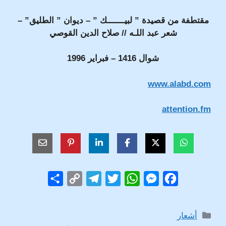
مقتطفة من قصيدة ” لبيـــــــك
” – ديوان ” الطليق” –
شعر عبد اللـه // صلاح الدين القوصي
شوال 1416 – فبراير 1996
www.alabd.com
attention.fm
S
C
T
T
W
M
F
h
o
e
w
h
e
a
a
p
l
i
a
s
c
التصنيفات
أشعار
r
y
e
t
t
s
e