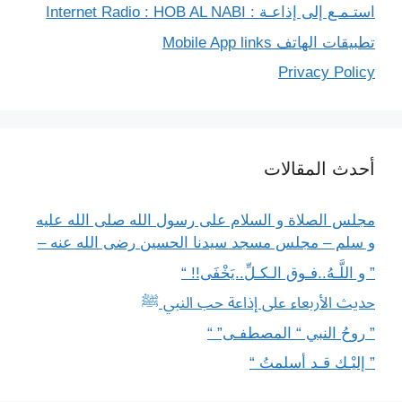
استـمـع إلى إذاعـة : Internet Radio : HOB AL NABI
تطبيقات الهاتف Mobile App links
Privacy Policy
أحدث المقالات
مجلس الصلاة و السلام على رسول الله صلى الله عليه
و سلم – مجلس مسجد سيدنا الحسين رضى الله عنه –
” و اللَّـهُ..فـوق الـكـلِّ..يَخْفَى!! “
حديث الأربعاء على إذاعة حب النبي ﷺ
” روحُ النبي “ المصطفـى” “
” إليْـك قـد أسلمتُ “