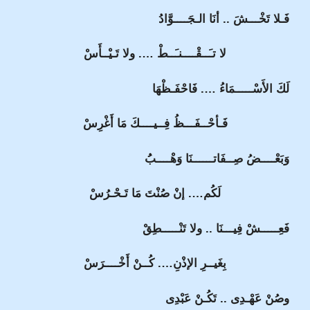
فَـلا تَخْـــشَ .. أنَا الـجَــــوَّادُ
لا تـَــقْــــنـَــطْ …. ولا تَـيْــأَسْ
لَكَ الأَسْـــــمَاءُ …. فَاحْفَـظْهَا
فَـأحْــفَـــظُ فِــيــــكَ مَا أَغْرِسْ
وَبَعْــــضُ صِــفَاتــــــنَا وَهْــــبُُ
لَكُم…. إنْ صُنْتَ مَا تَـحْـرُسْ
فَعِـــــشْ فِيـــنَا .. ولا تَنْـــــطِقْ
بِغَيــرِ الإذْنِ…. كُــنْ أَخْــــرَسْ
وصُنْ عَهْـدِى .. تَكُـنْ عَبْدِى