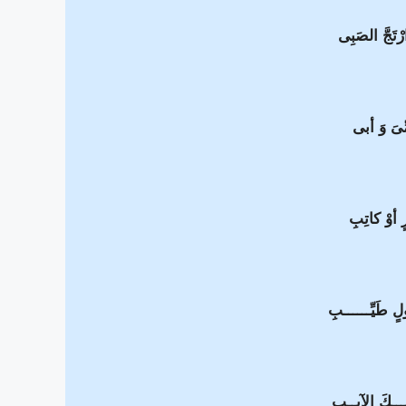
تَجَّ الصَبِى
ِىَ وَ أبى
ٍ أوْ كاتِبِ
لٍ طَيِّــــــبِ
ـــكَ الآيِــبِ