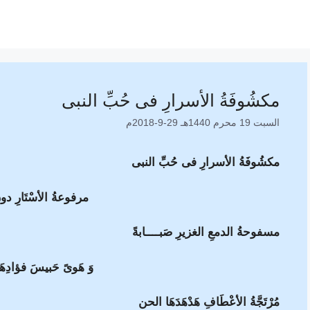
مكشُوفَةُ الأسرارِ فى حُبِّ النبى
السبت 19 محرم 1440هـ 29-9-2018م
مكشُوفَةُ الأسرارِ فى حُبِّ النبى
مرفوعةُ الأسْتَارِ دونَ
مسفوحةُ الدمعِ الغزيرِ صَبــــابةً
وَ هَوىً حَبيسَ فؤادِهَا 
مُرْتَجَّةُ الأعْطَافِ هَدْهَدَهَا الحن