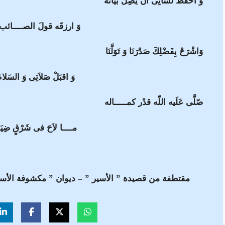
وَ احفَظْ لسانِى أنْ يَضِلَّ بيانهُ
وَ ارزقَه قولَ الصــــائب ا
وَاشْرَحْ بِفَضْلِكَ صَدْرَنَا وَ تَوَلَّنَا
وَ اقبَلْ صَلاَتِى وَ السَلامَ
صّلَّى عَلَيه اللّه قدْر كمـــــاله
مــــا لاَحَ فى شَرْقٍ ضِيَـ
مقتطفة من قصيدة ” الأسير ” – ديوان ” مكشوفة الأسرا