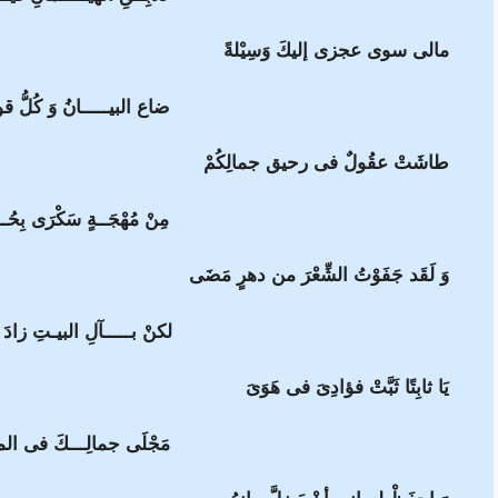
مالى سوى عجزى إليكَ وَسِيْلةً
ضاع البيـــــانُ وَ كُلُّ
طاشَتْ عقُولٌ فى رحيق جمالِكُمْ
مِنْ مُهْجَــةٍ سَكْرَى بِحُــ
وَ لَقَد جَفَوْتُ الشِّعْرَ من دهرٍ مَضَى
لكنْ بـــــآلِ البيـتِ زادَ ت
يَا ثابِتًا ثَبَّتْ فؤادِىَ فى هَوَىَ
مَجْلَى جمالِـــكَ فى ال