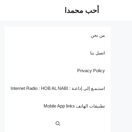
نتقل
أحب محمدا
لى
لمحتوى
من نحن
اتصل بنا
Privacy Policy
استـمـع إلى إذاعـة : Internet Radio : HOB AL NABI
تطبيقات الهاتف Mobile App links